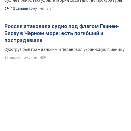
Суд не полностью удовлетворил ходатайство прокуратуры
12 хвилин тому
2,2 т.
Россия атаковала судно под флагом Гвинеи-
Бисау в Чёрном море: есть погибший и
пострадавшие
Сухогруз был гражданским и перевозил украинскую пшеницу
39 хвилин тому
489