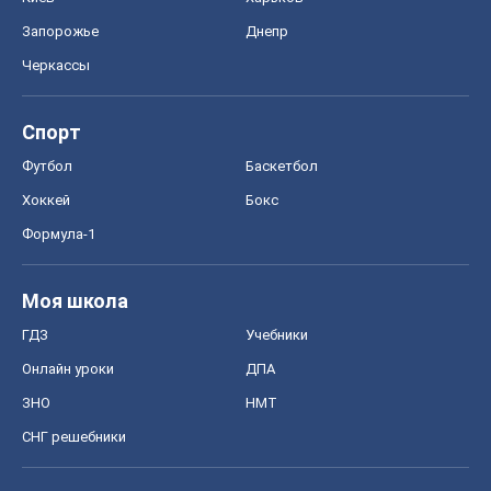
Запорожье
Днепр
Черкассы
Спорт
Футбол
Баскетбол
Хоккей
Бокс
Формула-1
Моя школа
ГДЗ
Учебники
Онлайн уроки
ДПА
ЗНО
НМТ
СНГ решебники