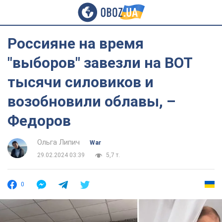
Россияне на время
"выборов" завезли на ВОТ
тысячи силовиков и
возобновили облавы, –
Федоров
Ольга Липич
War
29.02.2024 03:39
5,7 т.
0