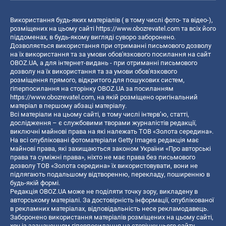
Використання будь-яких матеріалів ( в тому числі фото- та відео-),
розміщених на цьому сайті
https://www.obozrevatel.com
та всіх його
піддоменах, в будь-якому вигляді суворо заборонено.
Дозволяється використання при отриманні письмового дозволу
на їх використання та за умови обов'язкового посилання на сайт
OBOZ.UA, а для інтернет-видань - при отриманні письмового
дозволу на їх використання та за умови обов'язкового
розміщення прямого, відкритого для пошукових систем,
гіперпосилання на сторінку OBOZ.UA за посиланням
https://www.obozrevatel.com
, на якій розміщено оригінальний
матеріал в першому абзаці матеріалу.
Всі матеріали на цьому сайті, в тому числі інтерв’ю, статті,
дослідження – є службовими творами журналістів редакції,
виключні майнові права на які належать ТОВ «Золота середина».
На всі опубліковані фотоматеріали Getty Images редакція має
майнові права, які захищаються законом України «Про авторські
права та суміжні права», ніхто не має права без письмового
дозволу ТОВ «Золота середина» їх використовувати, вони не
підлягають подальшому відтворенню, перекладу, поширенню в
будь-якій формі.
Редакція OBOZ.UA може не поділяти точку зору, викладену в
авторському матеріалі. За достовірність інформації, опублікованої
в рекламних матеріалах, відповідальність несе рекламодавець.
Заборонено використання матеріалів розміщених на цьому сайті,
хоч із зазначенням гіперпосилання на сторінку цього сайту,