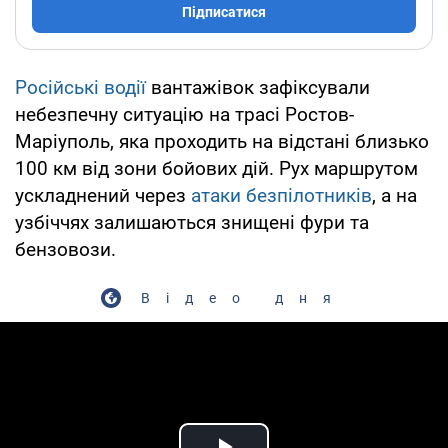
Підписатися
Російські водії
вантажівок зафіксували
небезпечну ситуацію на трасі Ростов-
Маріуполь, яка проходить на відстані близько
100 км від зони бойових дій. Рух маршрутом
ускладнений через
атаки безпілотників
, а на
узбіччях залишаються знищені фури та
бензовози.
Відео дня