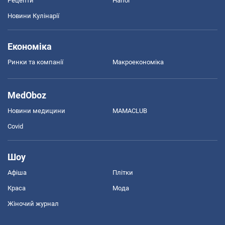
Рецепти
Напої
Новини Кулінарії
Економіка
Ринки та компанії
Макроекономіка
MedOboz
Новини медицини
MAMACLUB
Covid
Шоу
Афіша
Плітки
Краса
Мода
Жіночий журнал