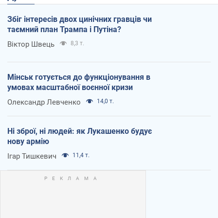
Збіг інтересів двох цинічних гравців чи
таємний план Трампа і Путіна?
Віктор Швець
8,3 т.
Мінськ готується до функціонування в
умовах масштабної воєнної кризи
Олександр Левченко
14,0 т.
Ні зброї, ні людей: як Лукашенко будує
нову армію
Ігар Тишкевич
11,4 т.