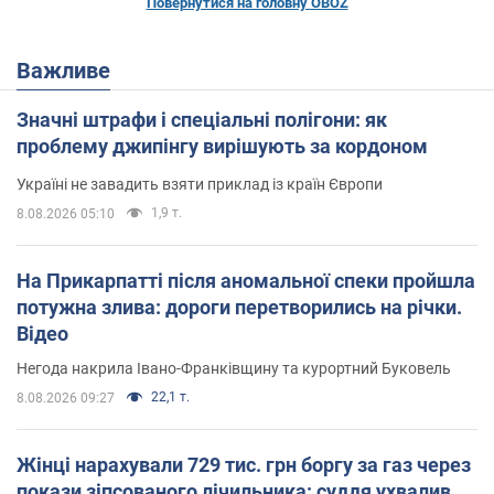
Повернутися на головну OBOZ
Важливе
Значні штрафи і спеціальні полігони: як
проблему джипінгу вирішують за кордоном
Україні не завадить взяти приклад із країн Європи
1,9 т.
8.08.2026 05:10
На Прикарпатті після аномальної спеки пройшла
потужна злива: дороги перетворились на річки.
Відео
Негода накрила Івано-Франківщину та курортний Буковель
22,1 т.
8.08.2026 09:27
Жінці нарахували 729 тис. грн боргу за газ через
покази зіпсованого лічильника: суддя ухвалив