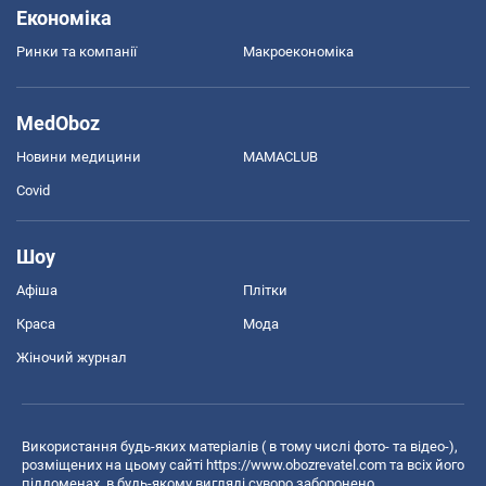
Економіка
Ринки та компанії
Макроекономіка
MedOboz
Новини медицини
MAMACLUB
Covid
Шоу
Афіша
Плітки
Краса
Мода
Жіночий журнал
Використання будь-яких матеріалів ( в тому числі фото- та відео-),
розміщених на цьому сайті
https://www.obozrevatel.com
та всіх його
піддоменах, в будь-якому вигляді суворо заборонено.