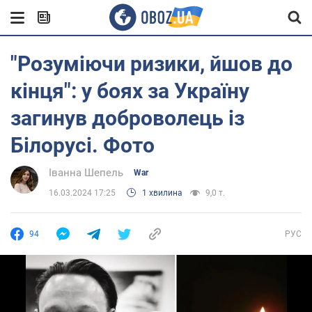
"Розуміючи ризики, йшов до
кінця": у боях за Україну
загинув доброволець із
Білорусі. Фото
Іванна Шепель
War
16.03.2024 17:25
1 хвилина
9,0 т.
94
РУС