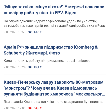
"Мінус техніка, мінус піхота!" У мережі показали
ювелірну роботу пілотів FPV. Відео
На оприлюднених кадрах зафіксовано удари по укриттях,
автомобілях, інженерній техніці та живій силі російських військ
13,2 т.
9.08.2026 15:58
Армія РФ знищила підприємство Kromberg &
Schubert у Житомирі. Фото
Коли поновить роботу підприємство, наразі невідомо
10,1 т.
9.08.2026 15:24
Києво-Печерську лавру закриють 80-метровим
"монстром"? Чому влада Києва відмовилась
зупиняти будівництво хмарочоса "московського
вірянина"
Яка реакція Кличка на петицію щодо скасування будівництва
64,0 т.
9.08.2026 12:00