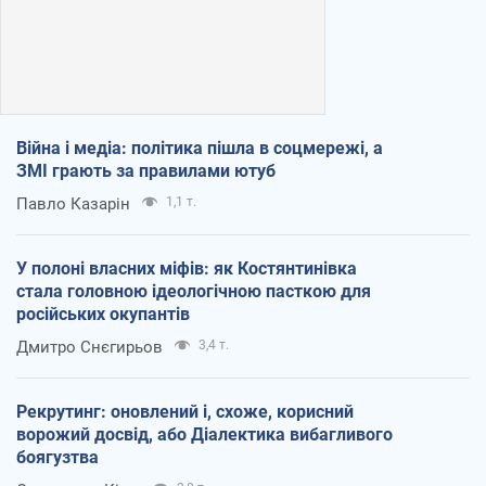
Війна і медіа: політика пішла в соцмережі, а
ЗМІ грають за правилами ютуб
Павло Казарін
1,1 т.
У полоні власних міфів: як Костянтинівка
стала головною ідеологічною пасткою для
російських окупантів
Дмитро Снєгирьов
3,4 т.
Рекрутинг: оновлений і, схоже, корисний
ворожий досвід, або Діалектика вибагливого
боягузтва