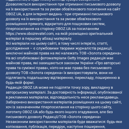
Дозволяється використання при отриманні письмового дозволу
на їх використання та за умови обов'язкового посилання на сайт
OBOZ.UA, а для інтернет-видань - при отриманні письмового
дозволу на їх використання та за умови обов'язкового
розміщення прямого, відкритого для пошукових систем,
гіперпосилання на сторінку OBOZ.UA за посиланням
https://www.obozrevatel.com
, на якій розміщено оригінальний
матеріал в першому абзаці матеріалу.
Всі матеріали на цьому сайті, в тому числі інтерв’ю, статті,
дослідження – є службовими творами журналістів редакції,
виключні майнові права на які належать ТОВ «Золота середина».
На всі опубліковані фотоматеріали Getty Images редакція має
майнові права, які захищаються законом України «Про авторські
права та суміжні права», ніхто не має права без письмового
дозволу ТОВ «Золота середина» їх використовувати, вони не
підлягають подальшому відтворенню, перекладу, поширенню в
будь-якій формі.
Редакція OBOZ.UA може не поділяти точку зору, викладену в
авторському матеріалі. За достовірність інформації, опублікованої
в рекламних матеріалах, відповідальність несе рекламодавець.
Заборонено використання матеріалів розміщених на цьому сайті,
хоч із зазначенням гіперпосилання на сторінку цього сайту,
логотипу OBOZ.UA або будь-якого іншого згадування, але без
письмового дозволу Редакції/ТОВ «Золота середина»
Незаконним використанням матеріалів буде вважатися: будь-яке
копiювання, публiкацiя, передрук, наступне поширення,