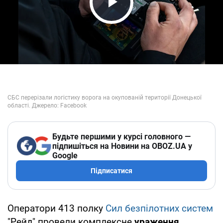
Play Video
Будьте першими у курсі головного —
підпишіться на Новини на OBOZ.UA у
Google
Підписатися
Оператори 413 полку
Сил безпілотних систем
"Рейд" провели комплексне
ураження