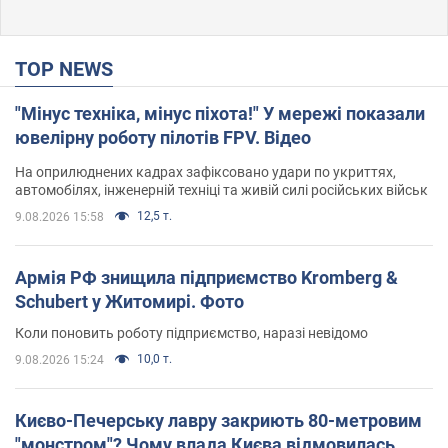
TOP NEWS
"Мінус техніка, мінус піхота!" У мережі показали
ювелірну роботу пілотів FPV. Відео
На оприлюднених кадрах зафіксовано удари по укриттях,
автомобілях, інженерній техніці та живій силі російських військ
12,5 т.
9.08.2026 15:58
Армія РФ знищила підприємство Kromberg &
Schubert у Житомирі. Фото
Коли поновить роботу підприємство, наразі невідомо
10,0 т.
9.08.2026 15:24
Києво-Печерську лавру закриють 80-метровим
"монстром"? Чому влада Києва відмовилась