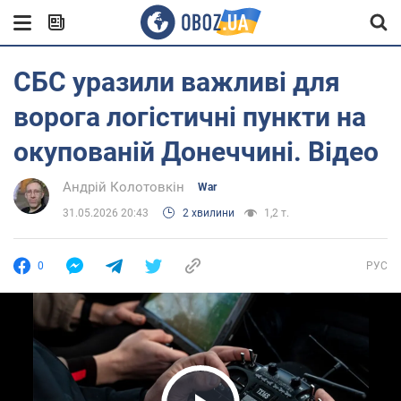
СБС уразили важливі для
ворога логістичні пункти на
окупованій Донеччині. Відео
Андрій Колотовкін
War
31.05.2026 20:43
2 хвилини
1,2 т.
0
РУС