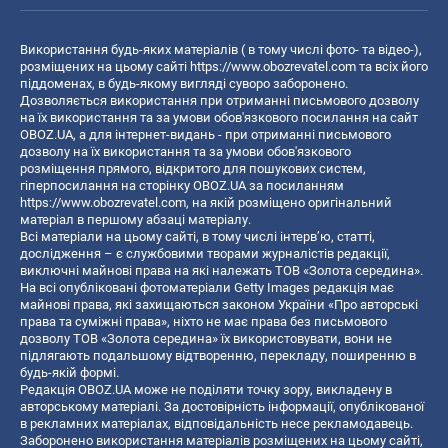
Використання будь-яких матеріалів ( в тому числі фото- та відео-),
розміщених на цьому сайті
https://www.obozrevatel.com
та всіх його
піддоменах, в будь-якому вигляді суворо заборонено.
Дозволяється використання при отриманні письмового дозволу
на їх використання та за умови обов'язкового посилання на сайт
OBOZ.UA, а для інтернет-видань - при отриманні письмового
дозволу на їх використання та за умови обов'язкового
розміщення прямого, відкритого для пошукових систем,
гіперпосилання на сторінку OBOZ.UA за посиланням
https://www.obozrevatel.com
, на якій розміщено оригінальний
матеріал в першому абзаці матеріалу.
Всі матеріали на цьому сайті, в тому числі інтерв’ю, статті,
дослідження – є службовими творами журналістів редакції,
виключні майнові права на які належать ТОВ «Золота середина».
На всі опубліковані фотоматеріали Getty Images редакція має
майнові права, які захищаються законом України «Про авторські
права та суміжні права», ніхто не має права без письмового
дозволу ТОВ «Золота середина» їх використовувати, вони не
підлягають подальшому відтворенню, перекладу, поширенню в
будь-якій формі.
Редакція OBOZ.UA може не поділяти точку зору, викладену в
авторському матеріалі. За достовірність інформації, опублікованої
в рекламних матеріалах, відповідальність несе рекламодавець.
Заборонено використання матеріалів розміщених на цьому сайті,