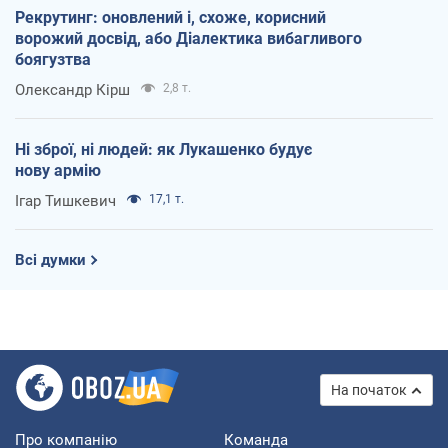
Рекрутинг: оновлений і, схоже, корисний
ворожий досвід, або Діалектика вибагливого
боягузтва
Олександр Кірш
2,8 т.
Ні зброї, ні людей: як Лукашенко будує
нову армію
Ігар Тишкевич
17,1 т.
Всі думки
На початок
Про компанію
Команда