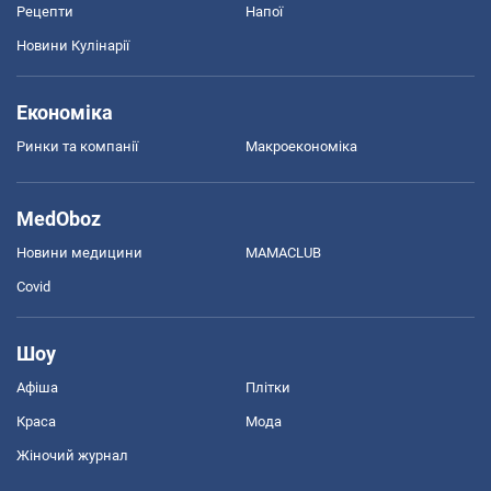
Рецепти
Напої
Новини Кулінарії
Економіка
Ринки та компанії
Макроекономіка
MedOboz
Новини медицини
MAMACLUB
Covid
Шоу
Афіша
Плітки
Краса
Мода
Жіночий журнал