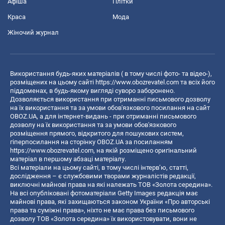
Афіша
Плітки
Краса
Мода
Жіночий журнал
Використання будь-яких матеріалів ( в тому числі фото- та відео-),
розміщених на цьому сайті
https://www.obozrevatel.com
та всіх його
піддоменах, в будь-якому вигляді суворо заборонено.
Дозволяється використання при отриманні письмового дозволу
на їх використання та за умови обов'язкового посилання на сайт
OBOZ.UA, а для інтернет-видань - при отриманні письмового
дозволу на їх використання та за умови обов'язкового
розміщення прямого, відкритого для пошукових систем,
гіперпосилання на сторінку OBOZ.UA за посиланням
https://www.obozrevatel.com
, на якій розміщено оригінальний
матеріал в першому абзаці матеріалу.
Всі матеріали на цьому сайті, в тому числі інтерв’ю, статті,
дослідження – є службовими творами журналістів редакції,
виключні майнові права на які належать ТОВ «Золота середина».
На всі опубліковані фотоматеріали Getty Images редакція має
майнові права, які захищаються законом України «Про авторські
права та суміжні права», ніхто не має права без письмового
дозволу ТОВ «Золота середина» їх використовувати, вони не