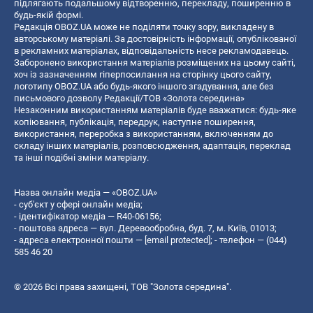
підлягають подальшому відтворенню, перекладу, поширенню в
будь-якій формі.
Редакція OBOZ.UA може не поділяти точку зору, викладену в
авторському матеріалі. За достовірність інформації, опублікованої
в рекламних матеріалах, відповідальність несе рекламодавець.
Заборонено використання матеріалів розміщених на цьому сайті,
хоч із зазначенням гіперпосилання на сторінку цього сайту,
логотипу OBOZ.UA або будь-якого іншого згадування, але без
письмового дозволу Редакції/ТОВ «Золота середина»
Незаконним використанням матеріалів буде вважатися: будь-яке
копiювання, публiкацiя, передрук, наступне поширення,
використання, переробка з використанням, включенням до
складу інших матеріалів, розповсюдження, адаптація, переклад
та інші подібні зміни матеріалу.
Назва онлайн медіа — «OBOZ.UA»
- суб'єкт у сфері онлайн медіа;
- ідентифікатор медіа — R40-06156;
- поштова адреса — вул. Деревообробна, буд. 7, м. Київ, 01013;
- адреса електронної пошти —
[email protected]
; - телефон — (044)
585 46 20
© 2026 Всі права захищені, ТОВ "Золота середина".