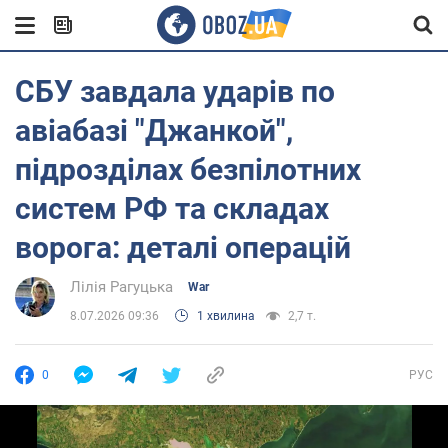
СБУ завдала ударів по
авіабазі "Джанкой",
підрозділах безпілотних
систем РФ та складах
ворога: деталі операцій
Лілія Рагуцька
War
8.07.2026 09:36
1 хвилина
2,7 т.
0
РУС