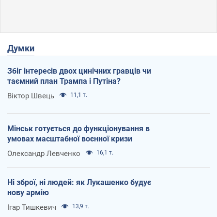
Думки
Збіг інтересів двох цинічних гравців чи
таємний план Трампа і Путіна?
Віктор Швець
11,1 т.
Мінськ готується до функціонування в
умовах масштабної воєнної кризи
Олександр Левченко
16,1 т.
Ні зброї, ні людей: як Лукашенко будує
нову армію
Ігар Тишкевич
13,9 т.