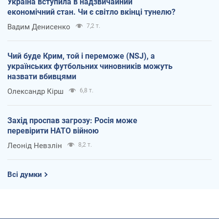
Україна вступила в надзвичайний
економічний стан. Чи є світло вкінці тунелю?
Вадим Денисенко
7,2 т.
Чий буде Крим, той і переможе (NSJ), а
українських футбольних чиновників можуть
назвати вбивцями
Олександр Кірш
6,8 т.
Захід проспав загрозу: Росія може
перевірити НАТО війною
Леонід Невзлін
8,2 т.
Всі думки