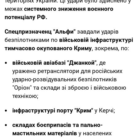
територіях України. Ці удари було здійснено у
межах
системного зниження воєнного
потенціалу РФ.
Спецпризначенц "Альфи"
завдали ударів
безпілотниками по
військовій інфраструктурі
тимчасово окупованого Криму
, зокрема, по:
військовій авіабазі "Джанкой"
, де
уражено ретранслятори для російських
ударно-розвідувальних безпілотників
"Оріон" та склади зі зброєю і військовою
технікою;
інфраструктурі порту "Крим"
у Керчі;
складах боєприпасів та пально-
мастильних матеріалів
у населених