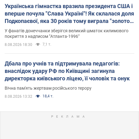
Українська гімнастка вразила президента США і
вперше почула "Слава Україні"! Як склалася доля
Подкопаєвої, яка 30 років тому виграла "золото"
Олімпіади
У фанатів донеччанки зберігся великий шматок килимового
покриття з надписом "Атланта-1996"
7,1 т.
8.08.2026 18:30
Дбала про учнів та підтримувала педагогів:
внаслідок удару РФ по Київщині загинула
директорка київського ліцею, її чоловік та онук
Вічна пам'ять жертвам російського терору
18,4 т.
8.08.2026 13:32