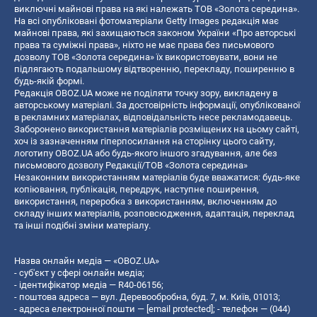
виключні майнові права на які належать ТОВ «Золота середина».
На всі опубліковані фотоматеріали Getty Images редакція має
майнові права, які захищаються законом України «Про авторські
права та суміжні права», ніхто не має права без письмового
дозволу ТОВ «Золота середина» їх використовувати, вони не
підлягають подальшому відтворенню, перекладу, поширенню в
будь-якій формі.
Редакція OBOZ.UA може не поділяти точку зору, викладену в
авторському матеріалі. За достовірність інформації, опублікованої
в рекламних матеріалах, відповідальність несе рекламодавець.
Заборонено використання матеріалів розміщених на цьому сайті,
хоч із зазначенням гіперпосилання на сторінку цього сайту,
логотипу OBOZ.UA або будь-якого іншого згадування, але без
письмового дозволу Редакції/ТОВ «Золота середина»
Незаконним використанням матеріалів буде вважатися: будь-яке
копiювання, публiкацiя, передрук, наступне поширення,
використання, переробка з використанням, включенням до
складу інших матеріалів, розповсюдження, адаптація, переклад
та інші подібні зміни матеріалу.
Назва онлайн медіа — «OBOZ.UA»
- суб'єкт у сфері онлайн медіа;
- ідентифікатор медіа — R40-06156;
- поштова адреса — вул. Деревообробна, буд. 7, м. Київ, 01013;
- адреса електронної пошти —
[email protected]
; - телефон — (044)