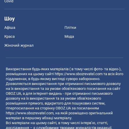
Covid
Шоу
Афіша
Плітки
Краса
Мода
Жіночий журнал
Використання будь-яких матеріалів ( в тому числі фото- та відео-),
розміщених на цьому сайті
https://www.obozrevatel.com
та всіх його
піддоменах, в будь-якому вигляді суворо заборонено.
Дозволяється використання при отриманні письмового дозволу
на їх використання та за умови обов'язкового посилання на сайт
OBOZ.UA, а для інтернет-видань - при отриманні письмового
дозволу на їх використання та за умови обов'язкового
розміщення прямого, відкритого для пошукових систем,
гіперпосилання на сторінку OBOZ.UA за посиланням
https://www.obozrevatel.com
, на якій розміщено оригінальний
матеріал в першому абзаці матеріалу.
Всі матеріали на цьому сайті, в тому числі інтерв’ю, статті,
дослідження – є службовими творами журналістів редакції,