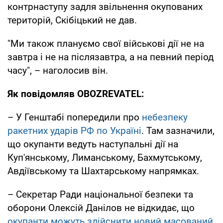
контрнаступу задля звільнення окупованих
територій, Скібіцький не дав.
"Ми також плануємо свої військові дії не на
завтра і не на післязавтра, а на певний період
часу", – наголосив він.
Як повідомляв OBOZREVATEL:
– У Генштабі попередили про
небезпеку
ракетних ударів РФ по Україні
. Там зазначили,
що окупанти ведуть наступальні дії на
Куп'янському, Лиманському, Бахмутському,
Авдіївському та Шахтарському напрямках.
– Секретар Ради національної безпеки та
оборони Олексій Данілов не відкидає, що
окупанти можуть здійснити новий масований