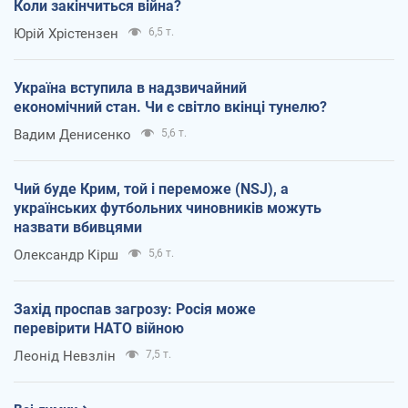
Коли закінчиться війна?
Юрій Хрістензен
6,5 т.
Україна вступила в надзвичайний
економічний стан. Чи є світло вкінці тунелю?
Вадим Денисенко
5,6 т.
Чий буде Крим, той і переможе (NSJ), а
українських футбольних чиновників можуть
назвати вбивцями
Олександр Кірш
5,6 т.
Захід проспав загрозу: Росія може
перевірити НАТО війною
Леонід Невзлін
7,5 т.