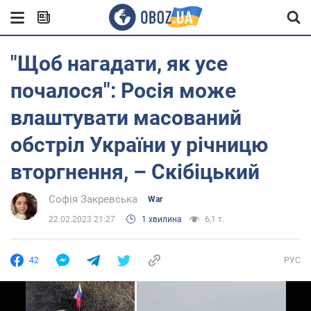
"Щоб нагадати, як усе
почалося": Росія може
влаштувати масований
обстріл України у річницю
вторгнення, – Скібіцький
Софія Закревська
War
22.02.2023 21:27
1 хвилина
6,1 т.
42
РУС