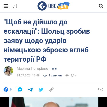
"Щоб не дійшло до
ескалації": Шольц зробив
заяву щодо ударів
німецькою зброєю вглиб
території РФ
Марина Погорілко
War
24.07.2024 16:49
1 хвилина
2,4 т.
0
РУС