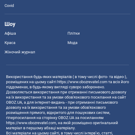
Covid
Шоу
Афіша
Плітки
Краса
Мода
Жіночий журнал
Використання будь-яких матеріалів ( в тому числі фото- та відео-),
розміщених на цьому сайті
https://www.obozrevatel.com
та всіх його
піддоменах, в будь-якому вигляді суворо заборонено.
Дозволяється використання при отриманні письмового дозволу
на їх використання та за умови обов'язкового посилання на сайт
OBOZ.UA, а для інтернет-видань - при отриманні письмового
дозволу на їх використання та за умови обов'язкового
розміщення прямого, відкритого для пошукових систем,
гіперпосилання на сторінку OBOZ.UA за посиланням
https://www.obozrevatel.com
, на якій розміщено оригінальний
матеріал в першому абзаці матеріалу.
Всі матеріали на цьому сайті, в тому числі інтерв’ю, статті,