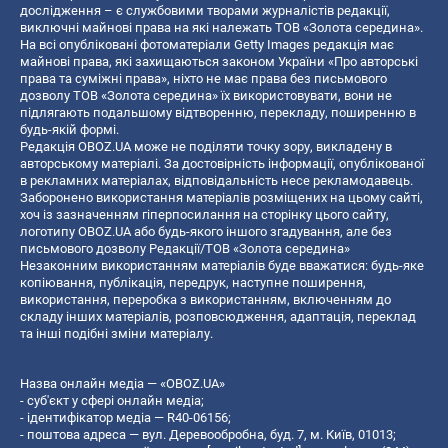
дослідження – є службовими творами журналістів редакції,
виключні майнові права на які належать ТОВ «Золота середина».
На всі опубліковані фотоматеріали Getty Images редакція має
майнові права, які захищаються законом України «Про авторські
права та суміжні права», ніхто не має права без письмового
дозволу ТОВ «Золота середина» їх використовувати, вони не
підлягають подальшому відтворенню, перекладу, поширенню в
будь-якій формі.
Редакція OBOZ.UA може не поділяти точку зору, викладену в
авторському матеріалі. За достовірність інформації, опублікованої
в рекламних матеріалах, відповідальність несе рекламодавець.
Заборонено використання матеріалів розміщених на цьому сайті,
хоч із зазначенням гіперпосилання на сторінку цього сайту,
логотипу OBOZ.UA або будь-якого іншого згадування, але без
письмового дозволу Редакції/ТОВ «Золота середина»
Незаконним використанням матеріалів буде вважатися: будь-яке
копiювання, публiкацiя, передрук, наступне поширення,
використання, переробка з використанням, включенням до
складу інших матеріалів, розповсюдження, адаптація, переклад
та інші подібні зміни матеріалу.
Назва онлайн медіа — «OBOZ.UA»
- суб'єкт у сфері онлайн медіа;
- ідентифікатор медіа — R40-06156;
- поштова адреса — вул. Деревообробна, буд. 7, м. Київ, 01013;