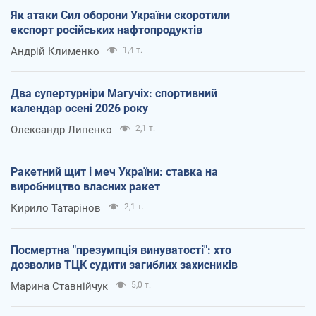
Як атаки Сил оборони України скоротили
експорт російських нафтопродуктів
Андрій Клименко
1,4 т.
Два супертурніри Магучіх: спортивний
календар осені 2026 року
Олександр Липенко
2,1 т.
Ракетний щит і меч України: ставка на
виробництво власних ракет
Кирило Татарінов
2,1 т.
Посмертна "презумпція винуватості": хто
дозволив ТЦК судити загиблих захисників
Марина Ставнійчук
5,0 т.