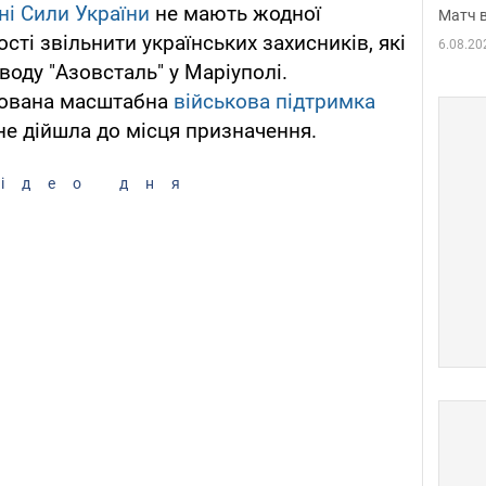
ні Сили України
не мають жодної
Матч в
сті звільнити українських захисників, які
6.08.20
воду "Азовсталь" у Маріуполі.
сована масштабна
військова підтримка
не дійшла до місця призначення.
ідео дня