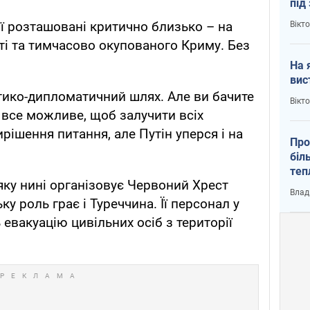
під
кри
ії розташовані критично близько – на
Вікт
сті та тимчасово окупованого Криму. Без
На 
вис
ико-дипломатичний шлях. Але ви бачите
Вікт
 все можливе, щоб залучити всіх
ирішення питання, але Путін уперся і на
Про
біл
теп
, яку нині організовує Червоний Хрест
від
Влад
у К
у роль грає і Туреччина. Її персонал у
евакуацію цивільних осіб з території