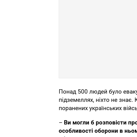
Понад 500 людей було еваку
підземеллях, ніхто не знає. 
поранених українських війс
–
Ви могли б розповісти пр
особливості оборони в ньо