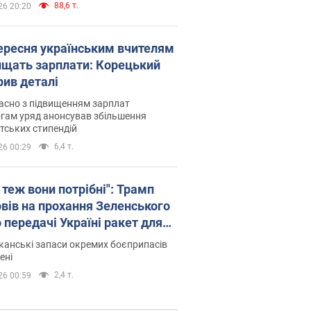
88,6 т.
26 20:20
вересня українським вчителям
ищать зарплати: Корецький
рив деталі
асно з підвищенням зарплат
гам уряд анонсував збільшення
тських стипендій
6,4 т.
26 00:29
 теж вони потрібні": Трамп
овів на прохання Зеленського
 передачі Україні ракет для
ot
анські запаси окремих боєприпасів
ені
2,4 т.
26 00:59