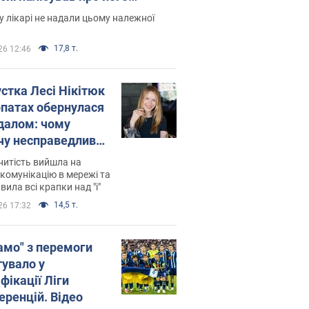
есивний" рак
 лікарі не надали цьому належної
17,8 т.
26 12:46
устка Лесі Нікітюк
рпатах обернулася
далом: чому
чу несправедливо
йтили
нитість вийшла на
комунікацію в мережі та
вила всі крапки над "і"
14,5 т.
26 17:32
амо" з перемоги
тувало у
фікації Ліги
еренцій. Відео