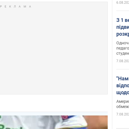
6.08.20
З 1 
підв
розк
Одноч
педаго
студен
7.08.20
"Нам
відп
щодо
Patri
Америк
обмеж
7.08.20