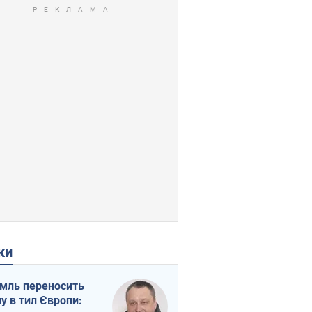
ки
мль переносить
ну в тил Європи: