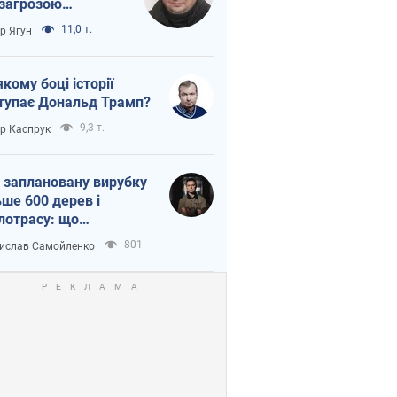
 загрозою
тична логістика
11,0 т.
ор Ягун
якому боці історії
тупає Дональд Трамп?
9,3 т.
ор Каспрук
 заплановану вирубку
ьше 600 дерев і
лотрасу: що
бувається на Теремках
801
ислав Самойленко
иєві