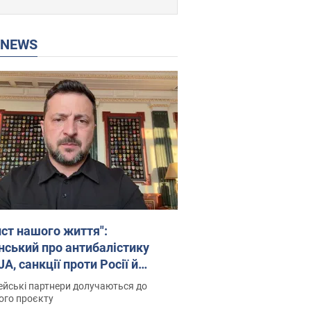
P NEWS
ист нашого життя":
нський про антибалістику
A, санкції проти Росії й
имку аграріїв. Відео
йські партнери долучаються до
ого проєкту