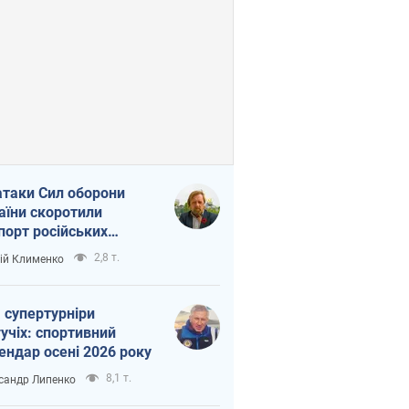
атаки Сил оборони
аїни скоротили
порт російських
топродуктів
2,8 т.
ій Клименко
 супертурніри
учіх: спортивний
ендар осені 2026 року
8,1 т.
сандр Липенко