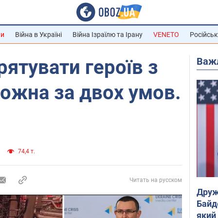
ни
Війна в Україні
Війна Ізраїлю та Ірану
VENETO
Російськ
Важ
рятувати героїв з
можна за двох умов.
74,4 т.
Читать на русском
Друж
Байд
який