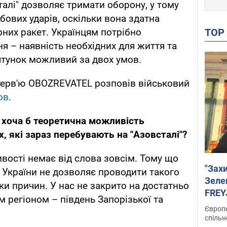
алі" дозволяє тримати оборону, у тому
мбових ударів, оскільки вона здатна
TO
рних ракет. Українцям потрібно
я – наявність необхідних для життя та
рятунок можливий за двох умов.
терв'ю OBOZREVATEL розповів військовий
ов
.
 хоча б теоретична можливість
, які зараз перебувають на "Азовсталі"?
ивості немає від слова зовсім. Тому що
"Зах
 України не дозволяє проводити такого
Зеле
зки причин. У нас не закрито на достатньо
FREYJ
м регіоном – південь Запорізької та
підтр
Європе
спільн