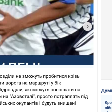
розділи не зможуть пробитися крізь
ти ворога на маршруті у бік
ідрозділи, які можуть поспішати на
Дум
на "Азовсталі", просто потраплять під
Кре
йських окупантів і будуть знищені
вій