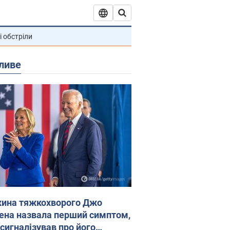
і обстріли
ливе
ина тяжкохворого Джо
ена назвала перший симптом,
 сигналізував про його