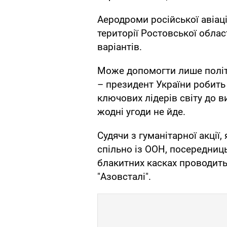
Аеродроми російської авіац
території Ростовської обла
варіантів.
Може допомогти лише політ
– президент України робить
ключових лідерів світу до в
жодні угоди не йде.
Судячи з гуманітарної акції
спільно із ООН, посередницьк
блакитних касках проводить 
"Азовсталі".