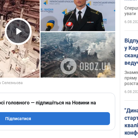
"агр
Спершу
уваги
6.08.20
Play Video
Відп
у Ка
скан
веду
захе
Знаме
пряму 
розста
6.08.20
сі головного — підпишіться на Новини на
"Дин
стар
Підписатися
квалі
конф