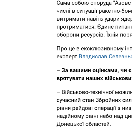
Сама собою споруда "Азовст
числі в ситуації ракетно-бо
витримати навіть удари яде
протриматися. Єдине питанн
оборони ресурсів. Їхній по
Про це в ексклюзивному ін
експерт
Владислав Селезнь
–
За вашими оцінками, чи є
врятувати наших військових
– Військово-технічної можл
сучасний стан Збройних сил
рівня рейдові операції з ни
надійному рівні небо над ци
Донецької областей.