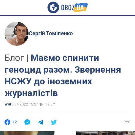
Сергій Томіленко
Блог |
Маємо спинити
геноцид разом. Звернення
НСЖУ до іноземних
журналістів
War
3.04.2022 15:27
12,5 т.
12
РУС