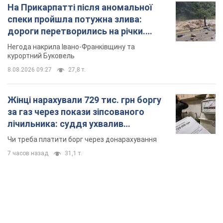
На Прикарпатті після аномальної
спеки пройшла потужна злива:
дороги перетворились на річки.
Відео
Негода накрила Івано-Франківщину та
курортний Буковель
8.08.2026 09:27
27,8 т.
Жінці нарахували 729 тис. грн боргу
за газ через покази зіпсованого
лічильника: суддя ухвалив
неочікуване рішення
Чи треба платити борг через донарахування
7 часов назад
31,1 т.