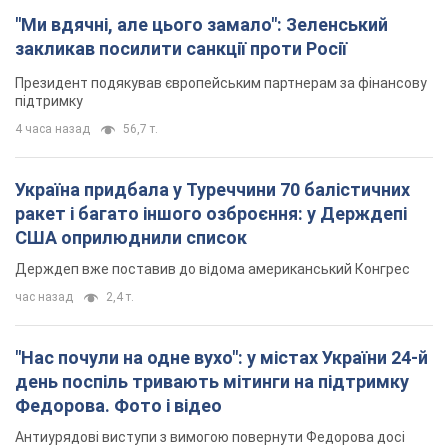
"Ми вдячні, але цього замало": Зеленський
закликав посилити санкції проти Росії
Президент подякував європейським партнерам за фінансову
підтримку
4 часа назад
56,7 т.
Україна придбала у Туреччини 70 балістичних
ракет і багато іншого озброєння: у Держдепі
США оприлюднили список
Держдеп вже поставив до відома американський Конгрес
час назад
2,4 т.
"Нас почули на одне вухо": у містах України 24-й
день поспіль тривають мітинги на підтримку
Федорова. Фото і відео
Антиурядові виступи з вимогою повернути Федорова досі