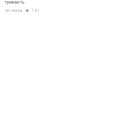
тривають
час назад
1,4 т.