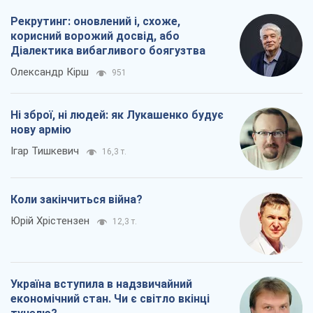
Рекрутинг: оновлений і, схоже,
корисний ворожий досвід, або
Діалектика вибагливого боягузтва
Олександр Кірш
951
Ні зброї, ні людей: як Лукашенко будує
нову армію
Ігар Тишкевич
16,3 т.
Коли закінчиться війна?
Юрій Хрістензен
12,3 т.
Україна вступила в надзвичайний
економічний стан. Чи є світло вкінці