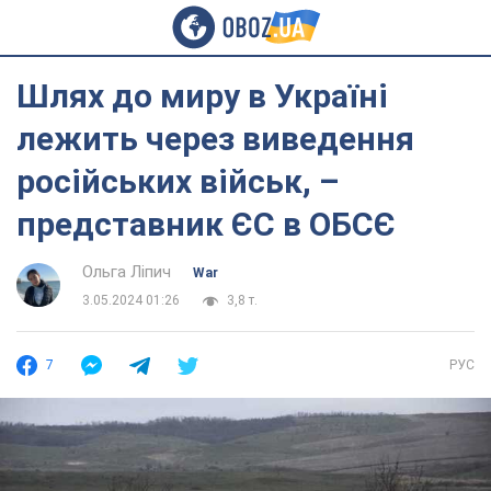
Шлях до миру в Україні
лежить через виведення
російських військ, –
представник ЄС в ОБСЄ
Ольга Ліпич
War
3.05.2024 01:26
3,8 т.
7
РУС