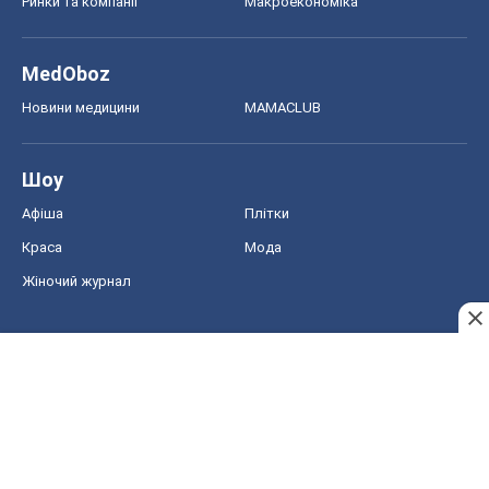
Ринки та компанії
Макроекономіка
MedOboz
Новини медицини
MAMACLUB
Шоу
Афіша
Плітки
Краса
Мода
Жіночий журнал