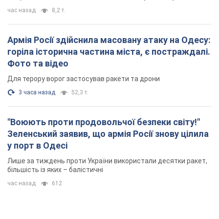
час назад
8,2 т.
Армія Росії здійснила масовану атаку на Одесу:
горіла історична частина міста, є постраждалі.
Фото та відео
Для терору ворог застосував ракети та дрони
3 часа назад
52,3 т.
"Воюють проти продовольчої безпеки світу!"
Зеленський заявив, що армія Росії знову цілила
у порт в Одесі
Лише за тиждень проти України використали десятки ракет,
більшість із яких – балістичні
час назад
612