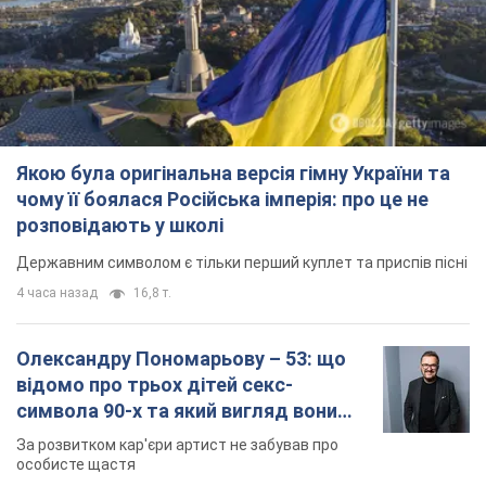
Якою була оригінальна версія гімну України та
чому її боялася Російська імперія: про це не
розповідають у школі
Державним символом є тільки перший куплет та приспів пісні
4 часа назад
16,8 т.
Олександру Пономарьову – 53: що
відомо про трьох дітей секс-
символа 90-х та який вигляд вони
мають
За розвитком кар'єри артист не забував про
особисте щастя