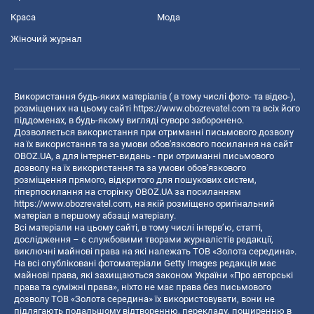
Краса
Мода
Жіночий журнал
Використання будь-яких матеріалів ( в тому числі фото- та відео-),
розміщених на цьому сайті
https://www.obozrevatel.com
та всіх його
піддоменах, в будь-якому вигляді суворо заборонено.
Дозволяється використання при отриманні письмового дозволу
на їх використання та за умови обов'язкового посилання на сайт
OBOZ.UA, а для інтернет-видань - при отриманні письмового
дозволу на їх використання та за умови обов'язкового
розміщення прямого, відкритого для пошукових систем,
гіперпосилання на сторінку OBOZ.UA за посиланням
https://www.obozrevatel.com
, на якій розміщено оригінальний
матеріал в першому абзаці матеріалу.
Всі матеріали на цьому сайті, в тому числі інтерв’ю, статті,
дослідження – є службовими творами журналістів редакції,
виключні майнові права на які належать ТОВ «Золота середина».
На всі опубліковані фотоматеріали Getty Images редакція має
майнові права, які захищаються законом України «Про авторські
права та суміжні права», ніхто не має права без письмового
дозволу ТОВ «Золота середина» їх використовувати, вони не
підлягають подальшому відтворенню, перекладу, поширенню в