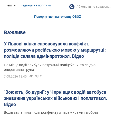
Теги
Редакційна політика
Сховати не вдалося:...
Повернутися на головну OBOZ
Важливе
У Львові жінка спровокувала конфлікт,
розмовляючи російською мовою у маршрутці:
поліція склала адмінпротокол. Відео
На місце події прибули патрульні поліцейські та слідчо-
оперативна група
9,3 т.
7.08.2026 18:40
"Воюють, бо дурні": у Чернівцях водій автобуса
зневажив українських військових і поплатився.
Відео
Водія звільнили після конфлікту з пасажирами та образ