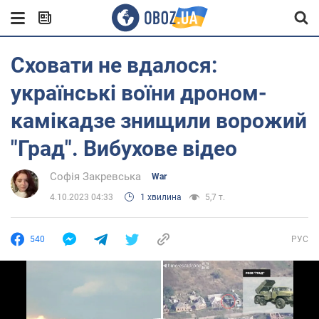
Сховати не вдалося:
українські воїни дроном-
камікадзе знищили ворожий
"Град". Вибухове відео
Софія Закревська
War
4.10.2023 04:33
1 хвилина
5,7 т.
540
РУС