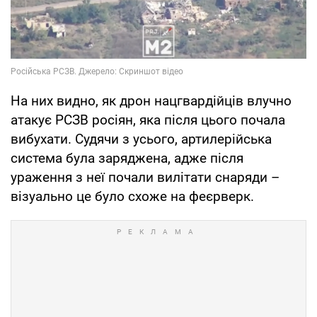
На них видно, як дрон нацгвардійців влучно
атакує РСЗВ росіян, яка після цього почала
вибухати. Судячи з усього, артилерійська
система була заряджена, адже після
ураження з неї почали вилітати снаряди –
візуально це було схоже на феєрверк.