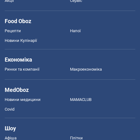
Акції
Сервіс
Food Oboz
Рецепти
Напої
Новини Кулінарії
Економіка
Ринки та компанії
Макроекономіка
MedOboz
Новини медицини
MAMACLUB
Covid
Шоу
Афіша
Плітки