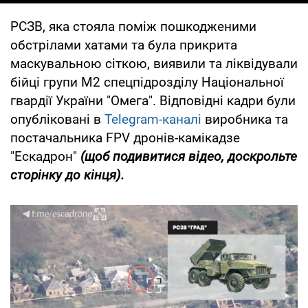
РСЗВ, яка стояла поміж пошкодженими
обстрілами хатами та була прикрита
маскувальною сіткою, виявили та ліквідували
бійці групи М2 спецпідрозділу Національної
гвардії України "Омега". Відповідні кадри були
опубліковані в
Telegram-каналі
виробника та
постачальника FPV дронів-камікадзе
"Ескадрон"
(щоб подивитися відео, доскрольте
сторінку до кінця).