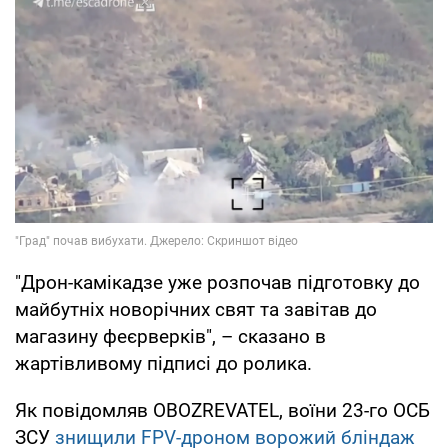
"Дрон-камікадзе уже розпочав підготовку до
майбутніх новорічних свят та завітав до
магазину феєрверків", – сказано в
жартівливому підписі до ролика.
Як повідомляв OBOZREVATEL, воїни 23-го ОСБ
ЗСУ
знищили FPV-дроном ворожий бліндаж