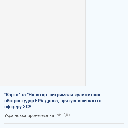
"Варта" та "Новатор" витримали кулеметний
обстріл і удар FPV-дрона, врятувавши життя
офіцеру ЗСУ
Українська Бронетехніка
2,8 т.