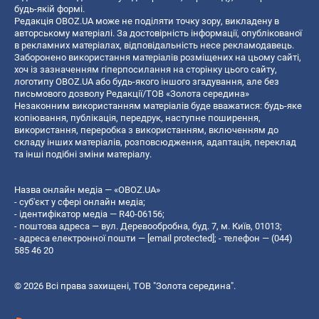
будь-якій формі.
Редакція OBOZ.UA може не поділяти точку зору, викладену в
авторському матеріалі. За достовірність інформації, опублікованої
в рекламних матеріалах, відповідальність несе рекламодавець.
Заборонено використання матеріалів розміщених на цьому сайті,
хоч із зазначенням гіперпосилання на сторінку цього сайту,
логотипу OBOZ.UA або будь-якого іншого згадування, але без
письмового дозволу Редакції/ТОВ «Золота середина»
Незаконним використанням матеріалів буде вважатися: будь-яке
копiювання, публiкацiя, передрук, наступне поширення,
використання, переробка з використанням, включенням до
складу інших матеріалів, розповсюдження, адаптація, переклад
та інші подібні зміни матеріалу.
Назва онлайн медіа — «OBOZ.UA»
- суб'єкт у сфері онлайн медіа;
- ідентифікатор медіа — R40-06156;
- поштова адреса — вул. Деревообробна, буд. 7, м. Київ, 01013;
- адреса електронної пошти —
[email protected]
; - телефон — (044)
585 46 20
© 2026 Всі права захищені, ТОВ "Золота середина".