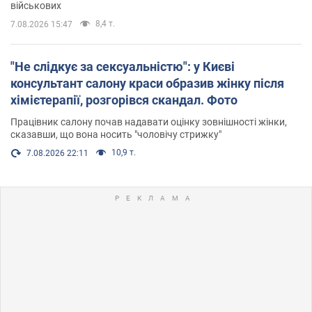
військових
8,4 т.
7.08.2026 15:47
"Не слідкує за сексуальністю": у Києві
консультант салону краси образив жінку після
хімієтерапії, розгорівся скандал. Фото
Працівник салону почав надавати оцінку зовнішності жінки,
сказавши, що вона носить "чоловічу стрижку"
10,9 т.
7.08.2026 22:11