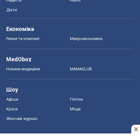
Рецепти
Напої
Дієти
Економіка
Ринки та компанії
Макроекономіка
MedOboz
Новини медицини
MAMACLUB
Шоу
Афіша
Плітки
Краса
Мода
Жіночий журнал