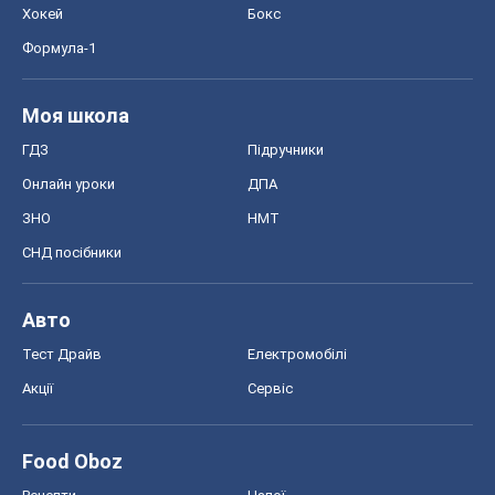
Хокей
Бокс
Формула-1
Моя школа
ГДЗ
Підручники
Онлайн уроки
ДПА
ЗНО
НМТ
СНД посібники
Авто
Тест Драйв
Електромобілі
Акції
Сервіс
Food Oboz