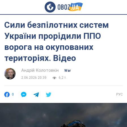
Сили безпілотних систем
України прорідили ППО
ворога на окупованих
територіях. Відео
Андрій Колотовкін
War
2.06.2026 20:39
6,2 т.
0
РУС