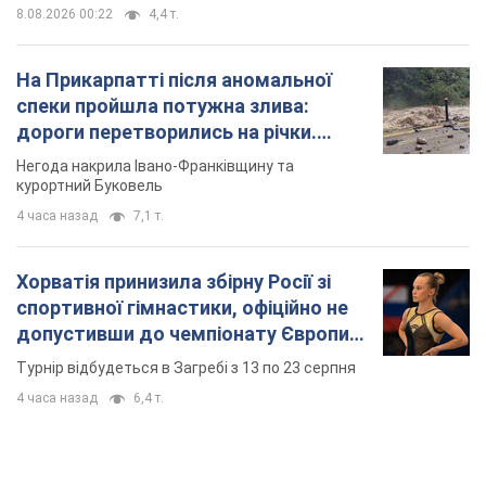
8.08.2026 00:22
4,4 т.
На Прикарпатті після аномальної
спеки пройшла потужна злива:
дороги перетворились на річки.
Відео
Негода накрила Івано-Франківщину та
курортний Буковель
4 часа назад
7,1 т.
Хорватія принизила збірну Росії зі
спортивної гімнастики, офіційно не
допустивши до чемпіонату Європи
основних спортсменів
Турнір відбудеться в Загребі з 13 по 23 серпня
4 часа назад
6,4 т.