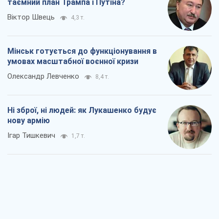
таємний план Трампа і Путіна?
Віктор Швець
4,3 т.
Мінськ готується до функціонування в
умовах масштабної воєнної кризи
Олександр Левченко
8,4 т.
Ні зброї, ні людей: як Лукашенко будує
нову армію
Ігар Тишкевич
1,7 т.