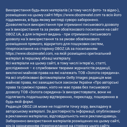
Використання будь-яких матеріалів ( в тому числі фото- та відео-),
розміщених на цьому сайті
https://www.obozrevatel.com
та всіх його
піддоменах, в будь-якому вигляді суворо заборонено.
Дозволяється використання при отриманні письмового дозволу
на їх використання та за умови обов'язкового посилання на сайт
OBOZ.UA, а для інтернет-видань - при отриманні письмового
дозволу на їх використання та за умови обов'язкового
розміщення прямого, відкритого для пошукових систем,
гіперпосилання на сторінку OBOZ.UA за посиланням
https://www.obozrevatel.com
, на якій розміщено оригінальний
матеріал в першому абзаці матеріалу.
Всі матеріали на цьому сайті, в тому числі інтерв’ю, статті,
дослідження – є службовими творами журналістів редакції,
виключні майнові права на які належать ТОВ «Золота середина».
На всі опубліковані фотоматеріали Getty Images редакція має
майнові права, які захищаються законом України «Про авторські
права та суміжні права», ніхто не має права без письмового
дозволу ТОВ «Золота середина» їх використовувати, вони не
підлягають подальшому відтворенню, перекладу, поширенню в
будь-якій формі.
Редакція OBOZ.UA може не поділяти точку зору, викладену в
авторському матеріалі. За достовірність інформації, опублікованої
в рекламних матеріалах, відповідальність несе рекламодавець.
Заборонено використання матеріалів розміщених на цьому сайті,
хоч із зазначенням гіперпосилання на сторінку цього сайту,