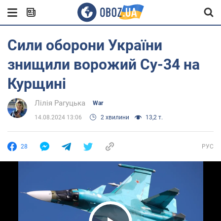
Сили оборони України
знищили ворожий Су-34 на
Курщині
Лілія Рагуцька
War
14.08.2024 13:06
2 хвилини
13,2 т.
28
РУС