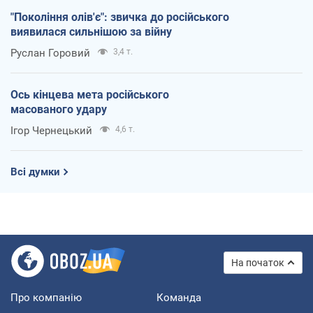
"Покоління олів'є": звичка до російського
виявилася сильнішою за війну
Руслан Горовий
3,4 т.
Ось кінцева мета російського
масованого удару
Ігор Чернецький
4,6 т.
Всі думки
На початок
Про компанію
Команда