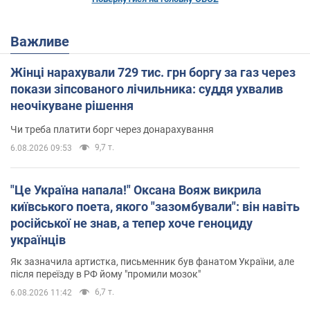
Важливе
Жінці нарахували 729 тис. грн боргу за газ через
покази зіпсованого лічильника: суддя ухвалив
неочікуване рішення
Чи треба платити борг через донарахування
9,7 т.
6.08.2026 09:53
"Це Україна напала!" Оксана Вояж викрила
київського поета, якого "зазомбували": він навіть
російської не знав, а тепер хоче геноциду
українців
Як зазначила артистка, письменник був фанатом України, але
після переїзду в РФ йому "промили мозок"
6,7 т.
6.08.2026 11:42