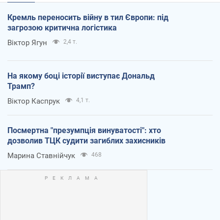
Кремль переносить війну в тил Європи: під
загрозою критична логістика
Віктор Ягун
2,4 т.
На якому боці історії виступає Дональд
Трамп?
Віктор Каспрук
4,1 т.
Посмертна "презумпція винуватості": хто
дозволив ТЦК судити загиблих захисників
Марина Ставнійчук
468