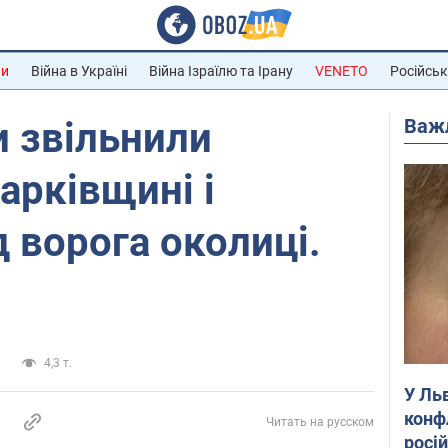
ни
Війна в Україні
Війна Ізраїлю та Ірану
VENETO
Російськ
Важ
 звільнили
арківщині і
д ворога околиці.
и
4,3 т.
У Ль
конф
Читать на русском
росі