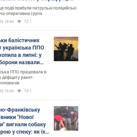
ція склала адмінпротокол.
це події прибули патрульні поліцейські
о
дчо-оперативна група
7,2 т.
26 18:40
ьки балістичних
т українська ППО
опила в липні: у
борони назвали
у
нська ППО працювала в
 дефіциту ракет-
оплювачів
7,6 т.
26 15:09
ано-Франківську
івники "Нової
и" вигнали собаку
ою у спеку: як їх