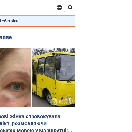
і обстріли
ливе
вові жінка спровокувала
лікт, розмовляючи
йською мовою у маршрутці: