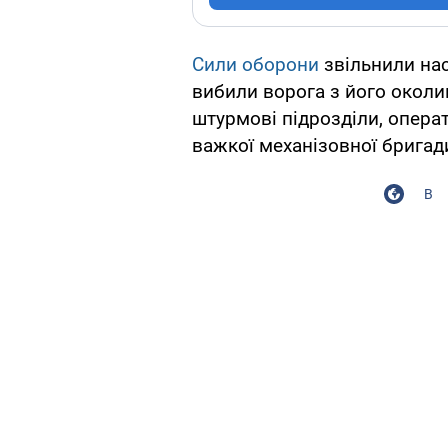
Сили оборони
звільнили нас
вибили ворога з його околиц
штурмові підрозділи, опера
важкої механізовної бригад
В