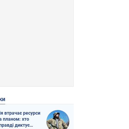
ки
ія втрачає ресурси
а планом: хто
правді диктує