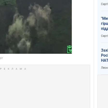
тем
Серг
"Ми
гір
під
рак
Серг
Зах
Рос
НАТ
Леон