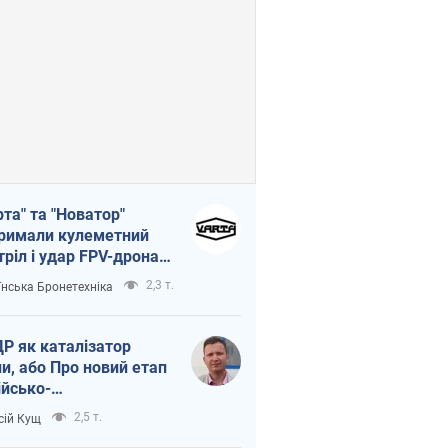
рта" та "Новатор"
римали кулеметний
тріл і удар FPV-дрона,
тувавши життя
2,3 т.
їнська Бронетехніка
церу ЗСУ
Р як каталізатор
ни, або Про новий етап
ійсько-
нічнокорейського
2,5 т.
сій Кущ
зу