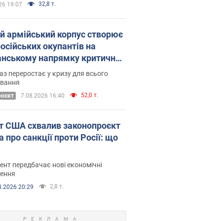
32,8 т.
26 19:07
ій армійський корпус створює
російських окупантів на
нському напрямку критичний
омфорт: як це вдалося
аз переростає у кризу для всього
овання
52,0 т.
роєкт
7.08.2026 16:40
т США схвалив законопроєкт
 про санкції проти Росії: що
нт передбачає нові економічні
ення
2,8 т.
8.2026 20:29