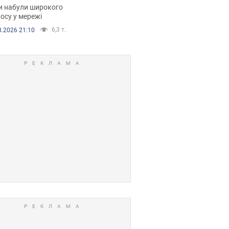
рали. Відео
и набули широкого
осу у мережі
6,3 т.
8.2026 21:10