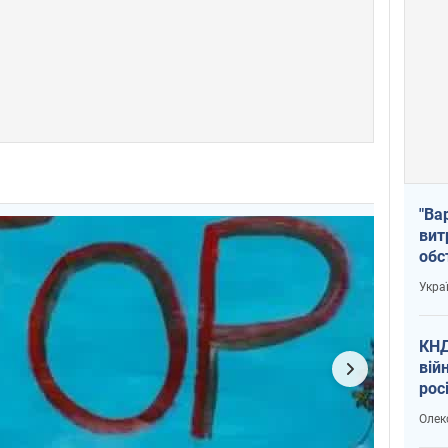
"Ва
вит
обс
вря
Укра
офі
КНД
вій
рос
пів
Олек
сою