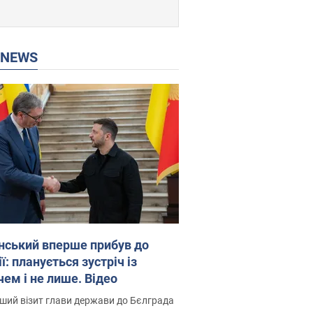
P NEWS
нський вперше прибув до
ї: планується зустріч із
чем і не лише. Відео
ший візит глави держави до Бєлграда