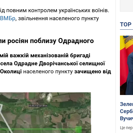
ід повним контролем українських воїнів.
ОВМБр
, звільнення населеного пункту
TO
или росіян поблизу Одрадного
мій важкій механізованій бригаді
 села Одрадне Дворічанської селищної
Околиці
населеного пункту
зачищено від
Зеле
Сербі
Вучи
Це пер