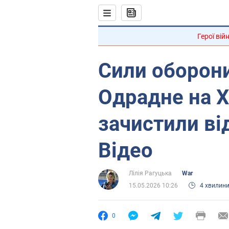
Герої вій
Сили оборони
Одрадне на Х
зачистили ві
Відео
Лілія Рагуцька
War
15.05.2026 10:26
4 хвилин
0