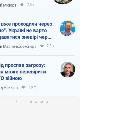
п війни
7,3 т.
ій Місюра
 вже проходили через
ше": Україні не варто
даватися зневірі через
етний терор
7,3 т.
ій Марченко, експерт
ід проспав загрозу:
ія може перевірити
О війною
1,9 т.
ід Невзлін