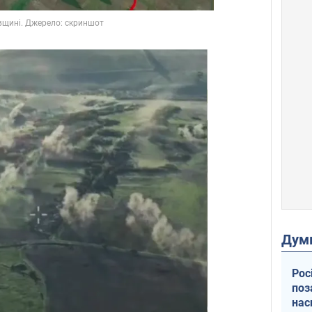
Дум
Рос
поз
нас