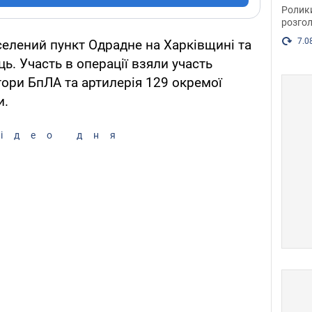
пока
Ролик
розгол
7.0
елений пункт Одрадне на Харківщині та
ь. Участь в операції взяли участь
тори БпЛА та артилерія 129 окремої
и.
ідео дня