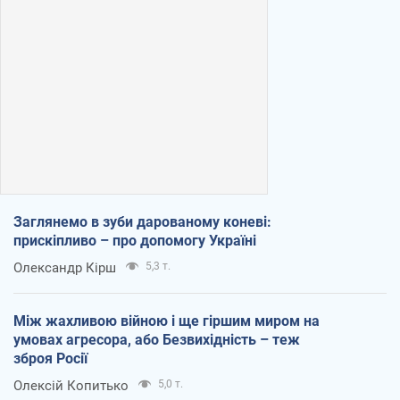
Заглянемо в зуби дарованому коневі:
прискіпливо – про допомогу Україні
Олександр Кірш
5,3 т.
Між жахливою війною і ще гіршим миром на
умовах агресора, або Безвихідність – теж
зброя Росії
Олексій Копитько
5,0 т.