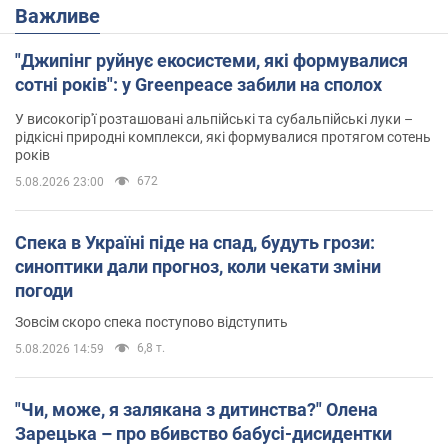
Важливе
"Джипінг руйнує екосистеми, які формувалися
сотні років": у Greenpeace забили на сполох
У високогір'ї розташовані альпійські та субальпійські луки –
рідкісні природні комплекси, які формувалися протягом сотень
років
672
5.08.2026 23:00
Спека в Україні піде на спад, будуть грози:
синоптики дали прогноз, коли чекати зміни
погоди
Зовсім скоро спека поступово відступить
6,8 т.
5.08.2026 14:59
"Чи, може, я залякана з дитинства?" Олена
Зарецька – про вбивство бабусі-дисидентки