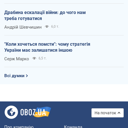
Драбина ескалації війни: до чого нам
треба готуватися
Андрій Шевчишин
6,0 т.
"Коли хочеться помсти": чому стратегія
України має залишатися іншою
Серж Марко
6,5 т.
Всі думки
На початок
Про компанію
Команда