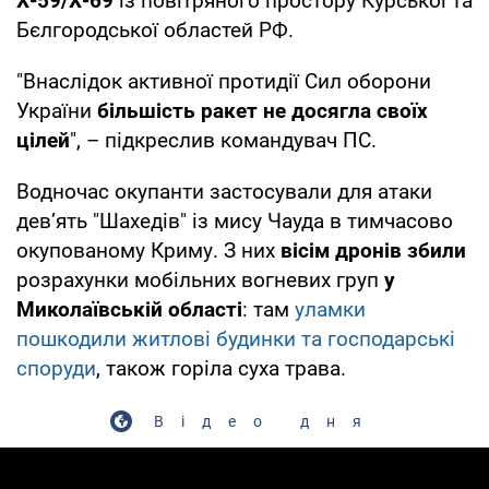
Х-59/Х-69
із повітряного простору Курської та
Бєлгородської областей РФ.
"Внаслідок активної протидії Сил оборони
України
більшість ракет не досягла своїх
цілей
", – підкреслив командувач ПС.
Водночас окупанти застосували для атаки
дев’ять "Шахедів" із мису Чауда в тимчасово
окупованому Криму. З них
вісім дронів збили
розрахунки мобільних вогневих груп
у
Миколаївській області
: там
уламки
пошкодили житлові будинки та господарські
споруди
, також горіла суха трава.
Відео дня