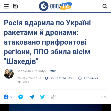
Росія вдарила по Україні
ракетами й дронами:
атаковано прифронтові
регіони, ППО збила вісім
"Шахедів"
Марина Ліснічук
War
25.08.2024 07:58
25.08.2024 08:28
1 хвилина
4,9 т.
0
РУС