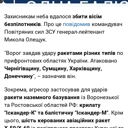
Захисникам неба вдалося
збити вісім
безпілотників
. Про це
повідомив
командувач
Повітряних сил ЗСУ генерал-лейтенант
Микола Олещук.
"Ворог завдав удару
ракетами різних типів
по
прифронтових областях України. Атаковано
Чернігівщину, Сумщину, Харківщину,
Донеччину
", – зазначив він.
Зокрема, агресор застосував для ударів
ракети наземного базування
із Воронезької
та Ростовської областей РФ:
крилату
"Іскандер-К" та балістичну "Іскандер-М"
. Крім
цього,
шість керованих авіаційних ракет