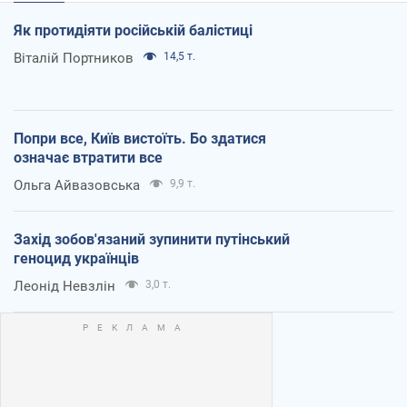
Як протидіяти російській балістиці
Віталій Портников
14,5 т.
Попри все, Київ вистоїть. Бо здатися
означає втратити все
Ольга Айвазовська
9,9 т.
Захід зобов'язаний зупинити путінський
геноцид українців
Леонід Невзлін
3,0 т.