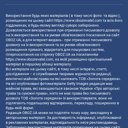
Використання будь-яких матеріалів ( в тому числі фото- та відео-),
розміщених на цьому сайті
https://www.obozrevatel.com
та всіх його
піддоменах, в будь-якому вигляді суворо заборонено.
Дозволяється використання при отриманні письмового дозволу
на їх використання та за умови обов'язкового посилання на сайт
OBOZ.UA, а для інтернет-видань - при отриманні письмового
дозволу на їх використання та за умови обов'язкового
розміщення прямого, відкритого для пошукових систем,
гіперпосилання на сторінку OBOZ.UA за посиланням
https://www.obozrevatel.com
, на якій розміщено оригінальний
матеріал в першому абзаці матеріалу.
Всі матеріали на цьому сайті, в тому числі інтерв’ю, статті,
дослідження – є службовими творами журналістів редакції,
виключні майнові права на які належать ТОВ «Золота середина».
На всі опубліковані фотоматеріали Getty Images редакція має
майнові права, які захищаються законом України «Про авторські
права та суміжні права», ніхто не має права без письмового
дозволу ТОВ «Золота середина» їх використовувати, вони не
підлягають подальшому відтворенню, перекладу, поширенню в
будь-якій формі.
Редакція OBOZ.UA може не поділяти точку зору, викладену в
авторському матеріалі. За достовірність інформації, опублікованої
в рекламних матеріалах, відповідальність несе рекламодавець.
Заборонено використання матеріалів розміщених на цьому сайті,