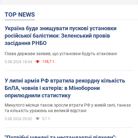
TOP NEWS
Україна буде знищувати пускові установки
російської балістики: Зеленський провів
засідання РНБО
Глава держави заявив, що установки будуть атаковані
138,7 т.
5.08.2026 18:04
У липні армія РФ втратила рекордну кількість
БпЛА, човнів і катерів: в Міноборони
оприлюднили статистику
Минулого місяця також зросли втрати РФ у живій силі, танках
та кількість уражень на великій відстані
5,1 т.
5.08.2026 20:02
"Потрібні швидкі та нестандартні підходи":