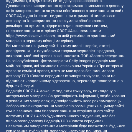
піддоменах, в будь-якому вигляді суворо заборонено.
Дозволяється використання при отриманні письмового дозволу
на їх використання та за умови обов'язкового посилання на сайт
OBOZ.UA, а для інтернет-видань - при отриманні письмового
дозволу на їх використання та за умови обов'язкового
розміщення прямого, відкритого для пошукових систем,
гіперпосилання на сторінку OBOZ.UA за посиланням
https://www.obozrevatel.com
, на якій розміщено оригінальний
матеріал в першому абзаці матеріалу.
Всі матеріали на цьому сайті, в тому числі інтерв’ю, статті,
дослідження – є службовими творами журналістів редакції,
виключні майнові права на які належать ТОВ «Золота середина».
На всі опубліковані фотоматеріали Getty Images редакція має
майнові права, які захищаються законом України «Про авторські
права та суміжні права», ніхто не має права без письмового
дозволу ТОВ «Золота середина» їх використовувати, вони не
підлягають подальшому відтворенню, перекладу, поширенню в
будь-якій формі.
Редакція OBOZ.UA може не поділяти точку зору, викладену в
авторському матеріалі. За достовірність інформації, опублікованої
в рекламних матеріалах, відповідальність несе рекламодавець.
Заборонено використання матеріалів розміщених на цьому сайті,
хоч із зазначенням гіперпосилання на сторінку цього сайту,
логотипу OBOZ.UA або будь-якого іншого згадування, але без
письмового дозволу Редакції/ТОВ «Золота середина»
Незаконним використанням матеріалів буде вважатися: будь-яке
копiювання, публiкацiя, передрук, наступне поширення,