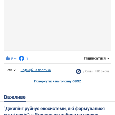
9
9
Підписатися
Теги
Редакційна політика
Сили ППО вночі...
Повернутися на головну OBOZ
Важливе
"Джипінг руйнує екосистеми, які формувалися
сотні років": у Greenpeace забили на сполох