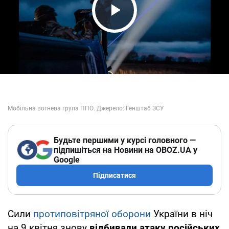
Play Video
Будьте першими у курсі головного —
підпишіться на Новини на OBOZ.UA у
Google
Підписатися
Сили
протиповітряної оборони
України в ніч
на 9 квітня знову
відбивали атаку російських