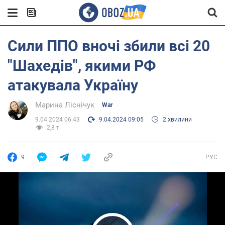
Сили ППО вночі збили всі 20
"Шахедів", якими РФ
атакувала Україну
Марина Ліснічук
War
9.04.2024 06:43
9.04.2024 09:05
2 хвилини
2,8 т.
9
РУС