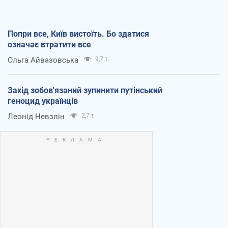
Попри все, Київ вистоїть. Бо здатися
означає втратити все
Ольга Айвазовська
9,7 т.
Захід зобов'язаний зупинити путінський
геноцид українців
Леонід Невзлін
2,7 т.