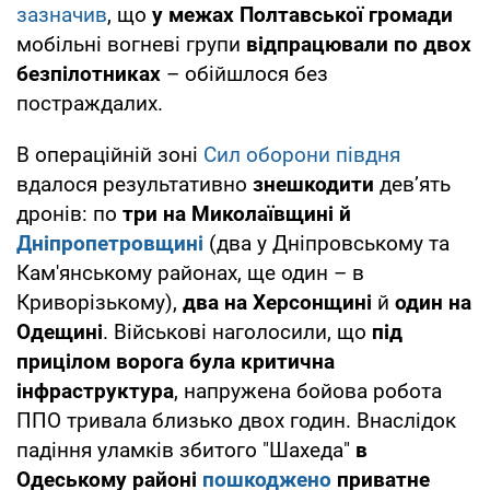
зазначив
, що
у межах Полтавської громади
мобільні вогневі групи
відпрацювали по двох
безпілотниках
– обійшлося без
постраждалих.
В операційній зоні
Сил оборони півдня
вдалося результативно
знешкодити
дев’ять
дронів: по
три на Миколаївщині й
Дніпропетровщині
(два у Дніпровському та
Кам'янському районах, ще один – в
Криворізькому),
два на Херсонщині
й
один на
Одещині
. Військові наголосили, що
під
прицілом ворога була критична
інфраструктура
, напружена бойова робота
ППО тривала близько двох годин. Внаслідок
падіння уламків збитого "Шахеда"
в
Одеському районі
пошкоджено
приватне