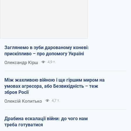
Заглянемо в зуби дарованому коневі:
прискіпливо – про допомогу Україні
Олександр Кірш
4,9 т.
Між жахливою війною і ще гіршим миром на
умовах агресора, або Безвихідність – теж
зброя Росії
Олексій Копитько
4,7 т.
Драбина ескалації війни: до чого нам
треба готуватися