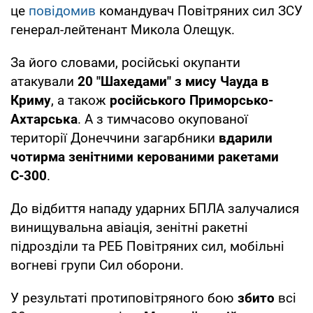
це
повідомив
командувач Повітряних сил ЗСУ
генерал-лейтенант Микола Олещук.
За його словами, російські окупанти
атакували
20 "Шахедами" з мису Чауда в
Криму
, а також
російського Приморсько-
Ахтарська
. А з тимчасово окупованої
території Донеччини загарбники
вдарили
чотирма зенітними керованими ракетами
С-300
.
До відбиття нападу ударних БПЛА залучалися
винищувальна авіація, зенітні ракетні
підрозділи та РЕБ Повітряних сил, мобільні
вогневі групи Сил оборони.
У результаті протиповітряного бою
збито
всі