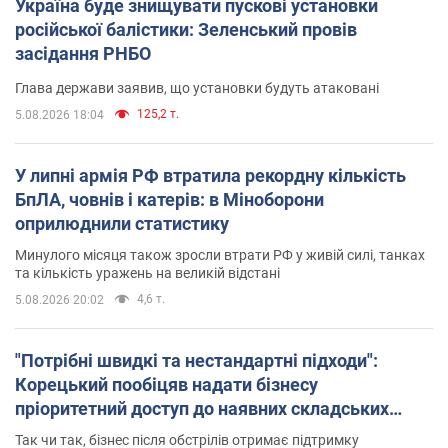
Україна буде знищувати пускові установки
російської балістики: Зеленський провів
засідання РНБО
Глава держави заявив, що установки будуть атаковані
125,2 т.
5.08.2026 18:04
У липні армія РФ втратила рекордну кількість
БпЛА, човнів і катерів: в Міноборони
оприлюднили статистику
Минулого місяця також зросли втрати РФ у живій силі, танках
та кількість уражень на великій відстані
4,6 т.
5.08.2026 20:02
"Потрібні швидкі та нестандартні підходи":
Корецький пообіцяв надати бізнесу
пріоритетний доступ до наявних складських
приміщень
Так чи так, бізнес після обстрілів отримає підтримку