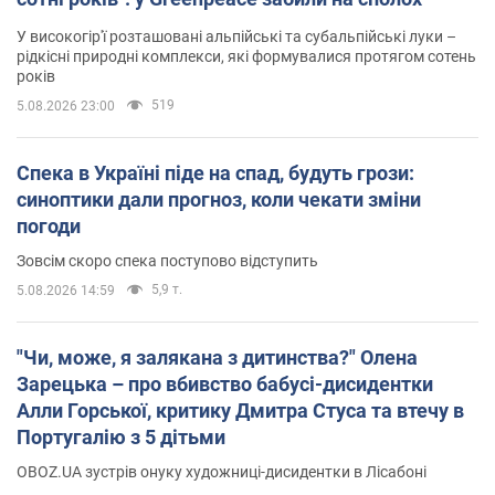
У високогір'ї розташовані альпійські та субальпійські луки –
рідкісні природні комплекси, які формувалися протягом сотень
років
519
5.08.2026 23:00
Спека в Україні піде на спад, будуть грози:
синоптики дали прогноз, коли чекати зміни
погоди
Зовсім скоро спека поступово відступить
5,9 т.
5.08.2026 14:59
"Чи, може, я залякана з дитинства?" Олена
Зарецька – про вбивство бабусі-дисидентки
Алли Горської, критику Дмитра Стуса та втечу в
Португалію з 5 дітьми
OBOZ.UA зустрів онуку художниці-дисидентки в Лісабоні