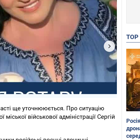
TO
ласті ще уточнююється. Про ситуацію
 міської військової адміністрації Сергій
Росі
дрон
сере
ники російські воєнні злочинці