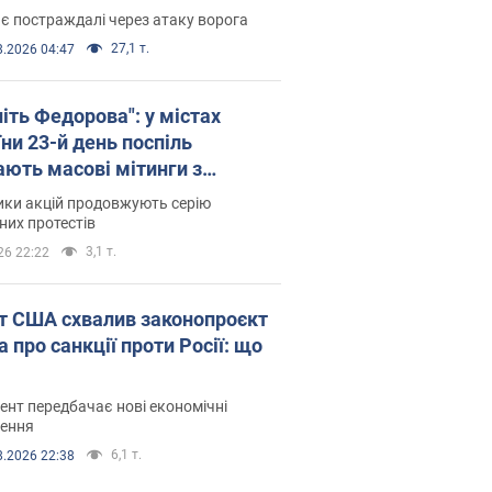
є постраждалі через атаку ворога
27,1 т.
8.2026 04:47
іть Федорова": у містах
ни 23-й день поспіль
ають масові мітинги з
онками. Фото і відео
ики акцій продовжують серію
их протестів
3,1 т.
26 22:22
т США схвалив законопроєкт
 про санкції проти Росії: що
нт передбачає нові економічні
ення
6,1 т.
8.2026 22:38