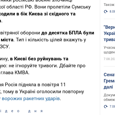
Також 
кої області РФ. Вони пролетіли Сумську
8.0
ходили в бік Києва зі східного та
в
.
"Верн
вітряної оборони
до десятка БПЛА були
Украї
трив
 міста
. Тип і кількість цілей вкажуть у
карт
 ЗСУ.
Учасн
щоденн
ину,
в Києві без руйнувань та
7.08.20
ую: не ігноруйте тривоги. Дбайте про
в глава КМВА.
Сена
Грема
я Росія підняла в повітря 11
далі
 тому в Україні оголосили повторну
Докуме
у ворожих ракетних ударів
.
обмеж
7.0
ідео дня