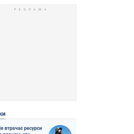
ки
ія втрачає ресурси