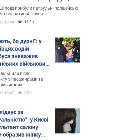
ція склала адмінпротокол.
це події прибули патрульні поліцейські
о
дчо-оперативна група
11,2 т.
26 18:40
ть, бо дурні": у
івцях водій
буса зневажив
їнських військових
латився. Відео
звільнили після
кту з пасажирами та
військових
9,5 т.
26 15:47
лідкує за
альністю": у Києві
ультант салону
и образив жінку