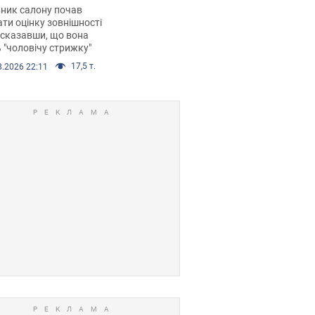
 хімієтерапії,
ник салону почав
орівся скандал.
ти оцінку зовнішності
 сказавши, що вона
 "чоловічу стрижку"
17,5 т.
8.2026 22:11