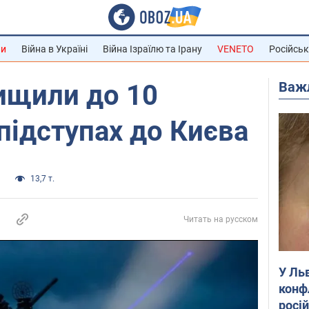
ни
Війна в Україні
Війна Ізраїлю та Ірану
VENETO
Російськ
Важ
ищили до 10
 підступах до Києва
а
13,7 т.
Читать на русском
У Ль
конф
росі