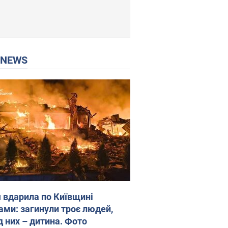
P NEWS
я вдарила по Київщині
ами: загинули троє людей,
д них – дитина. Фото