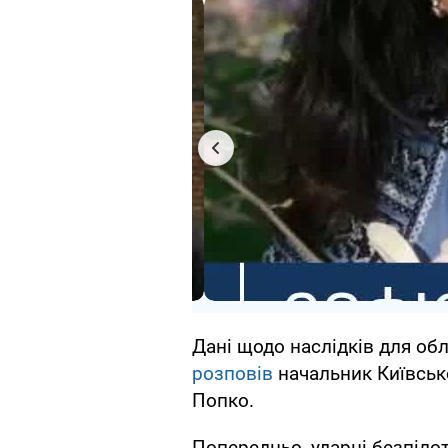
Дані щодо наслідків для об
розповів
начальник Київської
Попко.
Попередньо, ударні безпілот