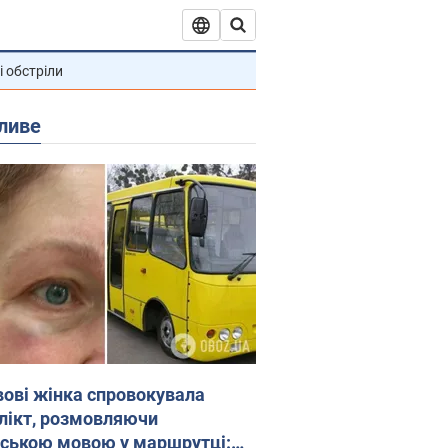
і обстріли
ливе
вові жінка спровокувала
лікт, розмовляючи
йською мовою у маршрутці: