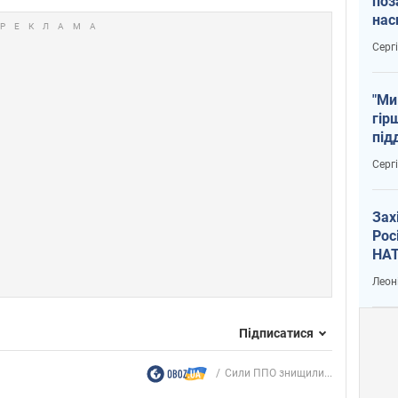
поз
нас
тем
Серг
"Ми
гір
під
рак
Серг
Зах
Рос
НАТ
Леон
Підписатися
Сили ППО знищили...