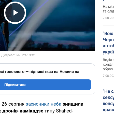
полі
На міс
Віде
та слі
7.08.20
Play Video
"Воюю
Черн
авто
укра
і поп
Водія 
конфлі
образ 
сі головного — підпишіться на Новини на
7.08.20
Підписатися
"Не с
сексу
конс
 26 серпня
захисники неба
знищили
крас
х дронів-камікадзе
типу Shahed-