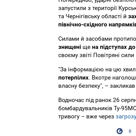
запустили з території Курсь
та Чернігівську області й
за
північно-східного напрямкі
Силами й засобами протипо
знищені
ще
на підступах до
своєму звіті Повітряні сили
"За інформацією на цю хвил
потерпілих
. Вкотре наголош
власну безпеку", – заклика
Водночас під ранок 26 серпн
бомбардувальників Ту-95МС,
тривогу – вже через
загроз
В