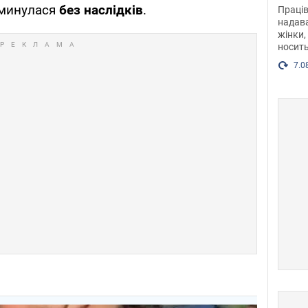
після
 минулася
без наслідків
.
Праців
розг
надава
жінки,
Фото
носить
7.0