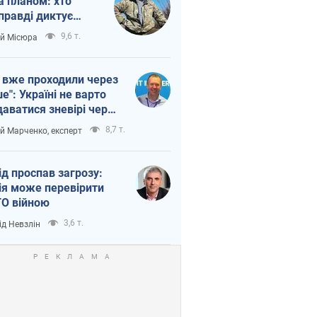
а планом: хто
правді диктує
п війни
9,6 т.
ій Місюра
 вже проходили через
ше": Україні не варто
даватися зневірі через
етний терор
8,7 т.
ій Марченко, експерт
ід проспав загрозу:
ія може перевірити
О війною
3,6 т.
ід Невзлін