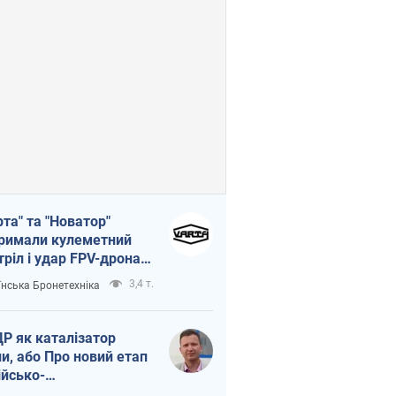
рта" та "Новатор"
римали кулеметний
тріл і удар FPV-дрона,
тувавши життя
3,4 т.
їнська Бронетехніка
церу ЗСУ
Р як каталізатор
ни, або Про новий етап
ійсько-
нічнокорейського