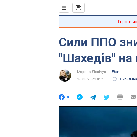
Герої вій
Сили ППО зн
"Шахедів" на
Марина Ліснічук
War
26.08.2024 05:55
1 хвилин
0