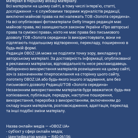
матеріал в першому абзаці матеріалу.
Всі матеріали на цьому сайті, в тому числі інтерв’ю, статті,
дослідження – є службовими творами журналістів редакції,
виключні майнові права на які належать ТОВ «Золота середина».
На всі опубліковані фотоматеріали Getty Images редакція має
майнові права, які захищаються законом України «Про авторські
права та суміжні права», ніхто не має права без письмового
дозволу ТОВ «Золота середина» їх використовувати, вони не
підлягають подальшому відтворенню, перекладу, поширенню в
будь-якій формі.
Редакція OBOZ.UA може не поділяти точку зору, викладену в
авторському матеріалі. За достовірність інформації, опублікованої
в рекламних матеріалах, відповідальність несе рекламодавець.
Заборонено використання матеріалів розміщених на цьому сайті,
хоч із зазначенням гіперпосилання на сторінку цього сайту,
логотипу OBOZ.UA або будь-якого іншого згадування, але без
письмового дозволу Редакції/ТОВ «Золота середина»
Незаконним використанням матеріалів буде вважатися: будь-яке
копiювання, публiкацiя, передрук, наступне поширення,
використання, переробка з використанням, включенням до
складу інших матеріалів, розповсюдження, адаптація, переклад
та інші подібні зміни матеріалу.
Назва онлайн медіа — «OBOZ.UA»
- суб'єкт у сфері онлайн медіа;
- ідентифікатор медіа — R40-06156;