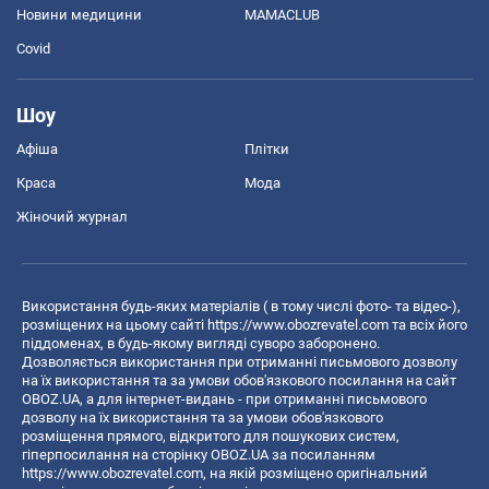
Новини медицини
MAMACLUB
Covid
Шоу
Афіша
Плітки
Краса
Мода
Жіночий журнал
Використання будь-яких матеріалів ( в тому числі фото- та відео-),
розміщених на цьому сайті
https://www.obozrevatel.com
та всіх його
піддоменах, в будь-якому вигляді суворо заборонено.
Дозволяється використання при отриманні письмового дозволу
на їх використання та за умови обов'язкового посилання на сайт
OBOZ.UA, а для інтернет-видань - при отриманні письмового
дозволу на їх використання та за умови обов'язкового
розміщення прямого, відкритого для пошукових систем,
гіперпосилання на сторінку OBOZ.UA за посиланням
https://www.obozrevatel.com
, на якій розміщено оригінальний