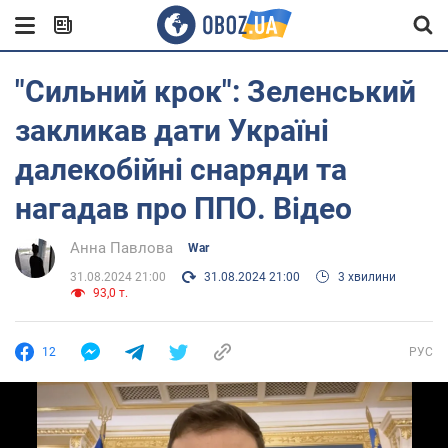
"Сильний крок": Зеленський
закликав дати Україні
далекобійні снаряди та
нагадав про ППО. Відео
Анна Павлова
War
31.08.2024 21:00
31.08.2024 21:00
3 хвилини
93,0 т.
12
РУС