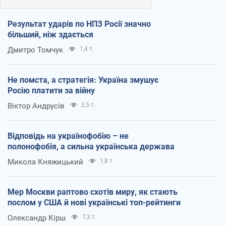
Результат ударів по НПЗ Росії значно
більший, ніж здається
Дмитро Томчук
1,4 т.
Не помста, а стратегія: Україна змушує
Росію платити за війну
Віктор Андрусів
2,5 т.
Відповідь на українофобію – не
полонофобія, а сильна українська держава
Микола Княжицький
1,8 т.
Мер Москви раптово схотів миру, як стають
послом у США й нові українські топ-рейтинги
Олександр Кірш
7,3 т.