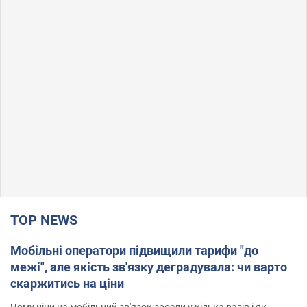
TOP NEWS
Мобільні оператори підвищили тарифи "до
межі", але якість зв'язку деградувала: чи варто
скаржитись на ціни
Чому ціни на мобільний зв'язок зросли у кілька разів і як