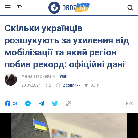
Скільки українців
розшукують за ухилення від
мобілізації та який регіон
побив рекорд: офіційні дані
Анна Паскевич
War
20.05.2024 11:12
2 хвилини
8,7 т.
24
РУС