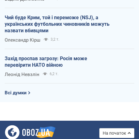
Чий буде Крим, той і переможе (NSJ), а
українських футбольних чиновників можуть
назвати вбивцями
Олександр Кірш
3,2 т.
Захід проспав загрозу: Росія може
перевірити НАТО війною
Леонід Невзлін
6,2 т.
Всі думки
На початок