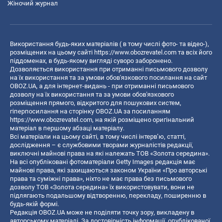
Жіночий журнал
Використання будь-яких матеріалів ( в тому числі фото- та відео-),
розміщених на цьому сайті
https://www.obozrevatel.com
та всіх його
піддоменах, в будь-якому вигляді суворо заборонено.
Дозволяється використання при отриманні письмового дозволу
на їх використання та за умови обов'язкового посилання на сайт
OBOZ.UA, а для інтернет-видань - при отриманні письмового
дозволу на їх використання та за умови обов'язкового
розміщення прямого, відкритого для пошукових систем,
гіперпосилання на сторінку OBOZ.UA за посиланням
https://www.obozrevatel.com
, на якій розміщено оригінальний
матеріал в першому абзаці матеріалу.
Всі матеріали на цьому сайті, в тому числі інтерв’ю, статті,
дослідження – є службовими творами журналістів редакції,
виключні майнові права на які належать ТОВ «Золота середина».
На всі опубліковані фотоматеріали Getty Images редакція має
майнові права, які захищаються законом України «Про авторські
права та суміжні права», ніхто не має права без письмового
дозволу ТОВ «Золота середина» їх використовувати, вони не
підлягають подальшому відтворенню, перекладу, поширенню в
будь-якій формі.
Редакція OBOZ.UA може не поділяти точку зору, викладену в
авторському матеріалі. За достовірність інформації, опублікованої