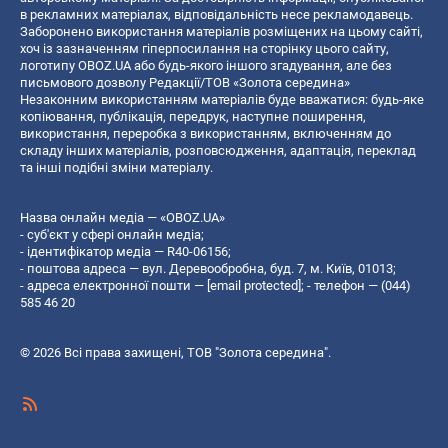
в рекламних матеріалах, відповідальність несе рекламодавець.
Заборонено використання матеріалів розміщених на цьому сайті,
хоч із зазначенням гіперпосилання на сторінку цього сайту,
логотипу OBOZ.UA або будь-якого іншого згадування, але без
письмового дозволу Редакції/ТОВ «Золота середина»
Незаконним використанням матеріалів буде вважатися: будь-яке
копiювання, публiкацiя, передрук, наступне поширення,
використання, переробка з використанням, включенням до
складу інших матеріалів, розповсюдження, адаптація, переклад
та інші подібні зміни матеріалу.
Назва онлайн медіа — «OBOZ.UA»
- суб'єкт у сфері онлайн медіа;
- ідентифікатор медіа — R40-06156;
- поштова адреса — вул. Деревообробна, буд. 7, м. Київ, 01013;
- адреса електронної пошти —
[email protected]
; - телефон — (044)
585 46 20
© 2026 Всі права захищені, ТОВ "Золота середина".