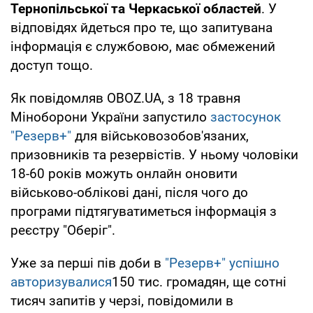
Тернопільської та Черкаської областей
. У
відповідях йдеться про те, що запитувана
інформація є службовою, має обмежений
доступ тощо.
Як повідомляв OBOZ.UA, з 18 травня
Міноборони України запустило
застосунок
"Резерв+"
для військовозобов'язаних,
призовників та резервістів. У ньому чоловіки
18-60 років можуть онлайн оновити
військово-облікові дані, після чого до
програми підтягуватиметься інформація з
реєстру "Оберіг".
Уже за перші пів доби в
"Резерв+" успішно
авторизувалися
150 тис. громадян, ще сотні
тисяч запитів у черзі, повідомили в