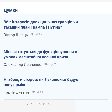
Думки
Збіг інтересів двох цинічних гравців чи
таємний план Трампа і Путіна?
Віктор Швець
4,9 т.
Мінськ готується до функціонування в
умовах масштабної воєнної кризи
Олександр Левченко
9,7 т.
Ні зброї, ні людей: як Лукашенко будує
нову армію
Ігар Тишкевич
3,5 т.