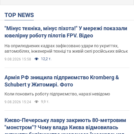
TOP NEWS
"Мінус техніка, мінус піхота!" У мережі показали
ювелірну роботу пілотів FPV. Відео
На оприлюднених кадрах зафіксовано удари по укриттях,
автомобілях, інженерній техніці та живій силі російських військ
12,2 т.
9.08.2026 15:58
Армія РФ знищила підприємство Kromberg &
Schubert у Житомирі. Фото
Коли поновить роботу підприємство, наразі невідомо
9,9 т.
9.08.2026 15:24
Києво-Печерську лавру закриють 80-метровим
"монстром"? Чому влада Києва відмовилась