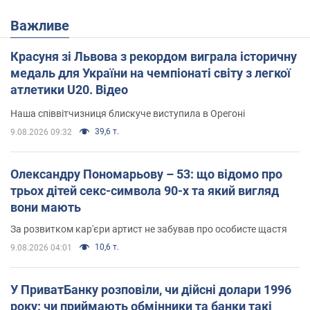
Важливе
Красуня зі Львова з рекордом виграла історичну
медаль для України на чемпіонаті світу з легкої
атлетики U20. Відео
Наша співвітчизниця блискуче виступила в Орегоні
39,6 т.
9.08.2026 09:32
Олександру Пономарьову – 53: що відомо про
трьох дітей секс-символа 90-х та який вигляд
вони мають
За розвитком кар'єри артист не забував про особисте щастя
10,6 т.
9.08.2026 04:01
У ПриватБанку розповіли, чи дійсні долари 1996
року: чи приймають обмінники та банки такі