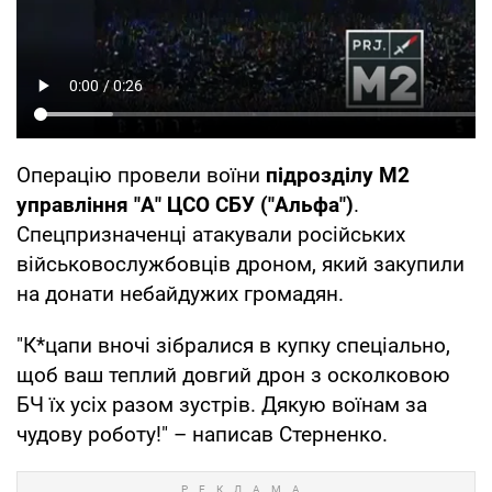
Операцію провели воїни
підрозділу М2
управління "А" ЦСО СБУ ("Альфа")
.
Спецпризначенці атакували російських
військовослужбовців дроном, який закупили
на донати небайдужих громадян.
"К*цапи вночі зібралися в купку спеціально,
щоб ваш теплий довгий дрон з осколковою
БЧ їх усіх разом зустрів. Дякую воїнам за
чудову роботу!" – написав Стерненко.