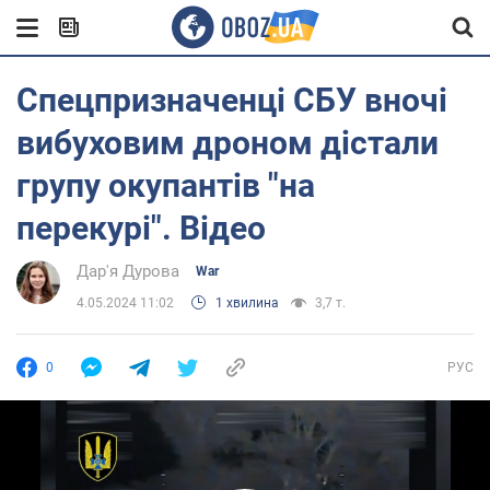
Спецпризначенці СБУ вночі
вибуховим дроном дістали
групу окупантів "на
перекурі". Відео
Дар'я Дурова
War
4.05.2024 11:02
1 хвилина
3,7 т.
0
РУС