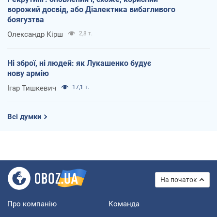
ворожий досвід, або Діалектика вибагливого
боягузтва
Олександр Кірш
2,8 т.
Ні зброї, ні людей: як Лукашенко будує
нову армію
Ігар Тишкевич
17,1 т.
Всі думки
На початок
Про компанію
Команда