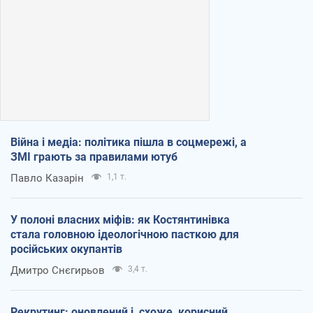
Війна і медіа: політика пішла в соцмережі, а
ЗМІ грають за правилами ютуб
Павло Казарін
1,1 т.
У полоні власних міфів: як Костянтинівка
стала головною ідеологічною пасткою для
російських окупантів
Дмитро Снєгирьов
3,4 т.
Рекрутинг: оновлений і, схоже, корисний