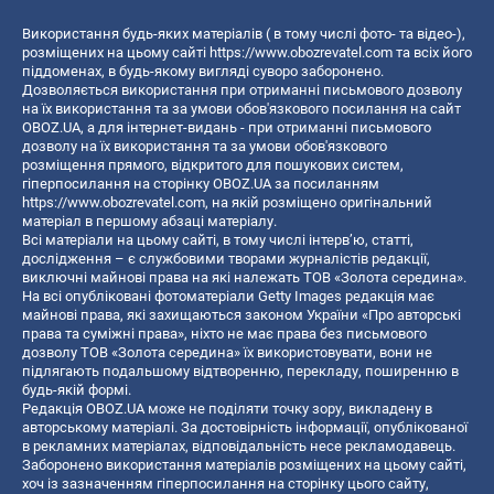
Використання будь-яких матеріалів ( в тому числі фото- та відео-),
розміщених на цьому сайті
https://www.obozrevatel.com
та всіх його
піддоменах, в будь-якому вигляді суворо заборонено.
Дозволяється використання при отриманні письмового дозволу
на їх використання та за умови обов'язкового посилання на сайт
OBOZ.UA, а для інтернет-видань - при отриманні письмового
дозволу на їх використання та за умови обов'язкового
розміщення прямого, відкритого для пошукових систем,
гіперпосилання на сторінку OBOZ.UA за посиланням
https://www.obozrevatel.com
, на якій розміщено оригінальний
матеріал в першому абзаці матеріалу.
Всі матеріали на цьому сайті, в тому числі інтерв’ю, статті,
дослідження – є службовими творами журналістів редакції,
виключні майнові права на які належать ТОВ «Золота середина».
На всі опубліковані фотоматеріали Getty Images редакція має
майнові права, які захищаються законом України «Про авторські
права та суміжні права», ніхто не має права без письмового
дозволу ТОВ «Золота середина» їх використовувати, вони не
підлягають подальшому відтворенню, перекладу, поширенню в
будь-якій формі.
Редакція OBOZ.UA може не поділяти точку зору, викладену в
авторському матеріалі. За достовірність інформації, опублікованої
в рекламних матеріалах, відповідальність несе рекламодавець.
Заборонено використання матеріалів розміщених на цьому сайті,
хоч із зазначенням гіперпосилання на сторінку цього сайту,