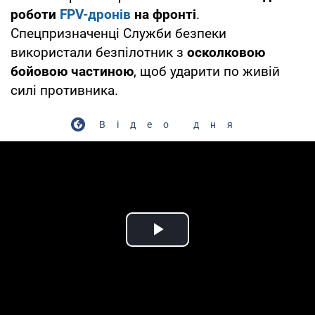
роботи
FPV-дронів
на фронті
.
Спецпризначенці Служби безпеки
використали безпілотник з
осколковою
бойовою частиною
, щоб ударити по живій
силі противника.
Відео дня
Play Video