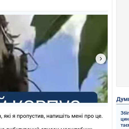
Дум
Збі
, які я пропустив, напишіть мені про це.
цин
тає