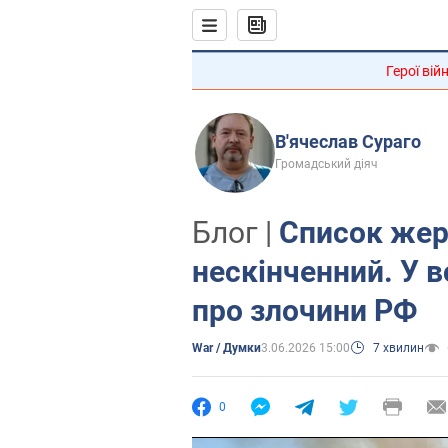
Герої вій
В'ячеслав Сураго
Громадський діяч
Блог |
Список жер
нескінченний. У в
про злочини РФ
War / Думки
3.06.2026 15:00
7 хвилин
0