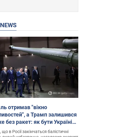
P NEWS
ль отримав "вікно
ивостей", а Трамп залишився
 без ракет: як бути Україні?
рв’ю з Мельником
 що в Росії закінчаться балістичні
, вкрай небезпечна, наголосив експерт