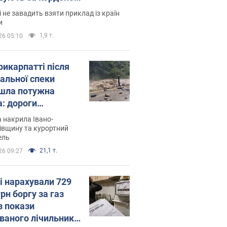
і не завадить взяти приклад із країн
и
1,9 т.
26 05:10
рикарпатті після
альної спеки
шла потужна
а: дороги
творились на
 накрила Івано-
. Відео
івщину та курортний
ель
21,1 т.
26 09:27
і нарахували 729
грн боргу за газ
з покази
ованого лічильника: