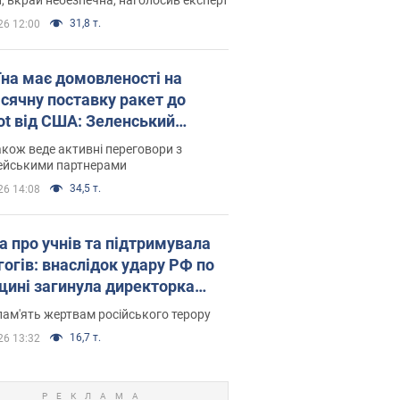
31,8 т.
26 12:00
їна має домовленості на
сячну поставку ракет до
iot від США: Зеленський
рив подробиці
акож веде активні переговори з
ейськими партнерами
34,5 т.
26 14:08
а про учнів та підтримувала
гогів: внаслідок удару РФ по
щині загинула директорка
ького ліцею, її чоловік та онук
пам'ять жертвам російського терору
16,7 т.
26 13:32