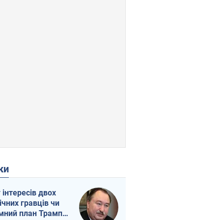
ки
г інтересів двох
ічних гравців чи
мний план Трампа