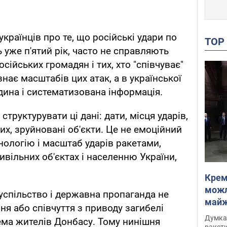
країнців про те, що російські удари по
TO
 уже п'ятий рік, часто не справляють
сійських громадян і тих, хто "співчуває"
 знає масштабів цих атак, а в української
дина і систематизована інформація.
структурувати ці дані: дати, місця ударів,
них, зруйновані об'єкти. Це не емоційний
нологію і масштаб ударів ракетами,
вільних об'єктах і населенню України,
Крем
можл
успільство і державна пропаганда не
майже
ня або співчуття з приводу загибелі
Інте
Думка,
ема жителів Донбасу. Тому нинішня
ракети