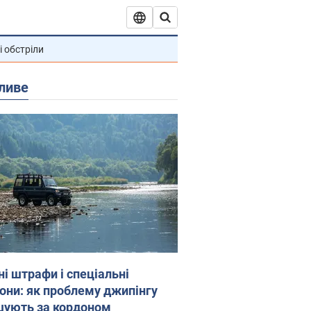
і обстріли
ливе
ні штрафи і спеціальні
гони: як проблему джипінгу
шують за кордоном