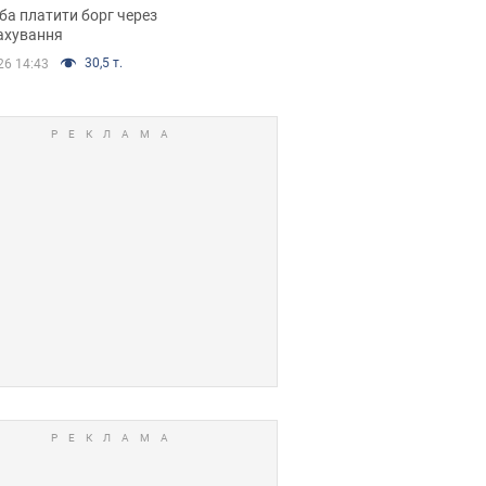
я ухвалив
ба платити борг через
ікуване рішення
ахування
30,5 т.
26 14:43