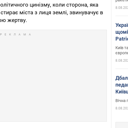
олітичного цинізму, коли сторона, яка
8.08.20
і стирає міста з лиця землі, звинувачує в
ою жертву.
Укра
щомі
Patr
розк
Київ т
європ
8.08.20
Дбал
педа
Київ
київс
Вічна 
8.08.20