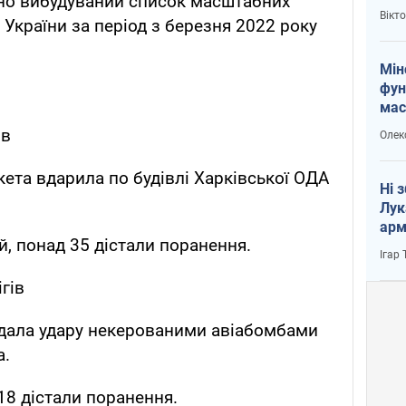
чно вибудуваний список масштабних
і Пу
Вікт
х України за період з березня 2022 року
Мін
фун
мас
ів
Олек
кета вдарила по будівлі Харківської ОДА
Ні 
Лук
арм
й, понад 35 дістали поранення.
Ігар
гів
авдала удару некерованими авіабомбами
а.
 18 дістали поранення.