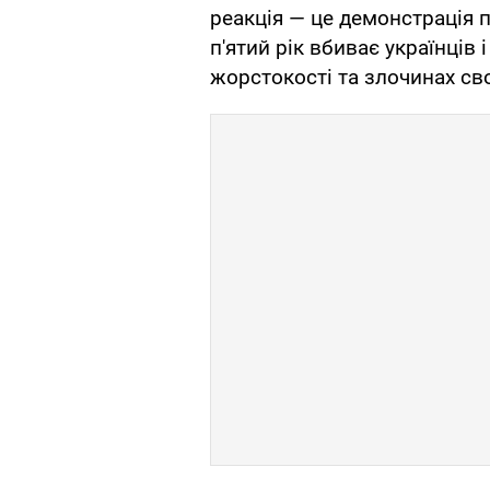
реакція — це демонстрація п
п'ятий рік вбиває українців 
жорстокості та злочинах св