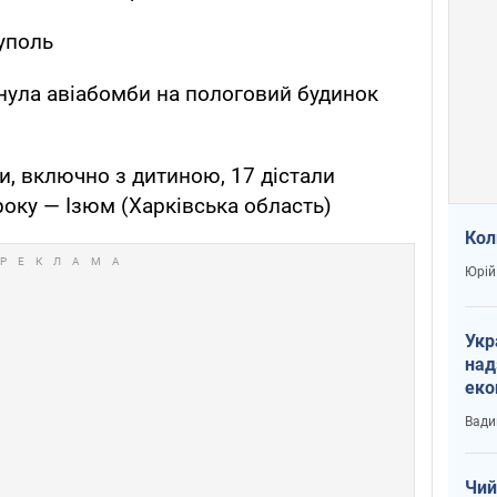
уполь
инула авіабомби на пологовий будинок
и, включно з дитиною, 17 дістали
року — Ізюм (Харківська область)
Кол
Юрій
Укр
над
еко
сві
Вади
Чий