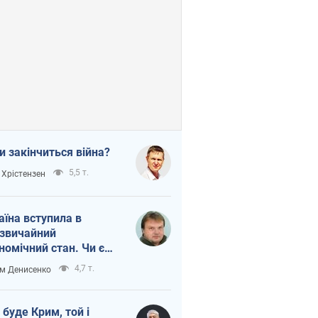
и закінчиться війна?
5,5 т.
 Хрістензен
аїна вступила в
звичайний
номічний стан. Чи є
тло вкінці тунелю?
4,7 т.
м Денисенко
 буде Крим, той і