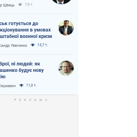
тіна?
7,9 т.
ор Швець
ськ готується до
кціонування в умовах
штабної воєнної кризи
13,7 т.
сандр Левченко
зброї, ні людей: як
ашенко будує нову
ію
11,0 т.
 Тишкевич