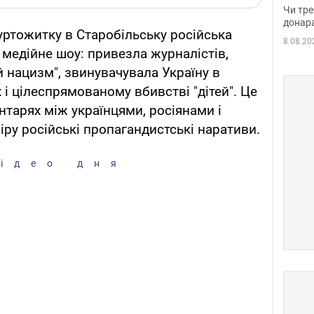
судд
Чи тре
неоч
донар
гуртожитку в Старобільську російська
8.08.20
медійне шоу: привезла журналістів,
й нацизм", звинувачувала Україну в
х і цілеспрямованому вбивстві "дітей". Це
нтарях між українцями, росіянами і
іру російські пропагандистські наративи.
ідео дня