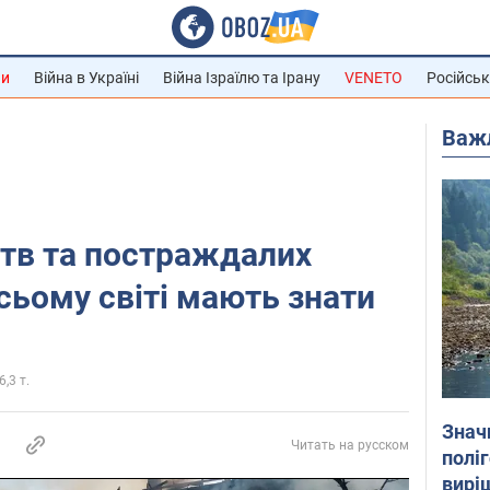
ни
Війна в Україні
Війна Ізраїлю та Ірану
VENETO
Російськ
Важ
тв та постраждалих
сьому світі мають знати
6,3 т.
Знач
Читать на русском
полі
вирі