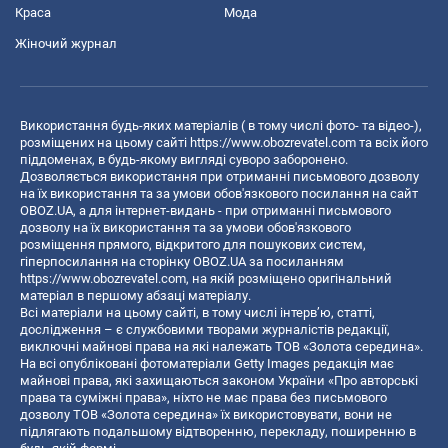
Краса
Мода
Жіночий журнал
Використання будь-яких матеріалів ( в тому числі фото- та відео-),
розміщених на цьому сайті
https://www.obozrevatel.com
та всіх його
піддоменах, в будь-якому вигляді суворо заборонено.
Дозволяється використання при отриманні письмового дозволу
на їх використання та за умови обов'язкового посилання на сайт
OBOZ.UA, а для інтернет-видань - при отриманні письмового
дозволу на їх використання та за умови обов'язкового
розміщення прямого, відкритого для пошукових систем,
гіперпосилання на сторінку OBOZ.UA за посиланням
https://www.obozrevatel.com
, на якій розміщено оригінальний
матеріал в першому абзаці матеріалу.
Всі матеріали на цьому сайті, в тому числі інтерв’ю, статті,
дослідження – є службовими творами журналістів редакції,
виключні майнові права на які належать ТОВ «Золота середина».
На всі опубліковані фотоматеріали Getty Images редакція має
майнові права, які захищаються законом України «Про авторські
права та суміжні права», ніхто не має права без письмового
дозволу ТОВ «Золота середина» їх використовувати, вони не
підлягають подальшому відтворенню, перекладу, поширенню в