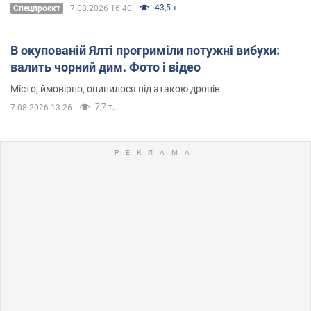
43,5 т.
Cпецпроєкт
7.08.2026 16:40
В окупованій Ялті прогриміли потужні вибухи:
валить чорний дим. Фото і відео
Місто, ймовірно, опинилося під атакою дронів
7,7 т.
7.08.2026 13:26