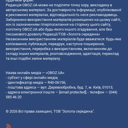
будь-якій формі.
Редакція OBOZ.UA може не поділяти точку зору, викладену в
авторському матеріалі. За достовірність інформації, опублікованої
в рекламних матеріалах, відповідальність несе рекламодавець.
Заборонено використання матеріалів розміщених на цьому сайті,
хоч із зазначенням гіперпосилання на сторінку цього сайту,
логотипу OBOZ.UA або будь-якого іншого згадування, але без
письмового дозволу Редакції/ТОВ «Золота середина»
Незаконним використанням матеріалів буде вважатися: будь-яке
копiювання, публiкацiя, передрук, наступне поширення,
використання, переробка з використанням, включенням до
складу інших матеріалів, розповсюдження, адаптація, переклад
та інші подібні зміни матеріалу.
Назва онлайн медіа — «OBOZ.UA»
- суб'єкт у сфері онлайн медіа;
- ідентифікатор медіа — R40-06156;
- поштова адреса — вул. Деревообробна, буд. 7, м. Київ, 01013;
- адреса електронної пошти —
[email protected]
; - телефон — (044)
585 46 20
© 2026 Всі права захищені, ТОВ "Золота середина".