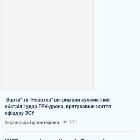
"Варта" та "Новатор" витримали кулеметний
обстріл і удар FPV-дрона, врятувавши життя
офіцеру ЗСУ
Українська Бронетехніка
1,5 т.