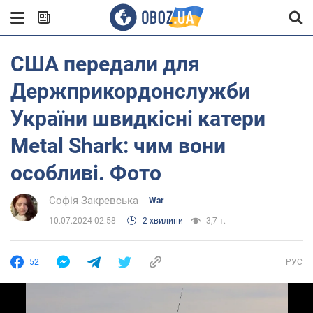
США передали для
Держприкордонслужби
України швидкісні катери
Metal Shark: чим вони
особливі. Фото
Софія Закревська
War
10.07.2024 02:58
2 хвилини
3,7 т.
52
РУС