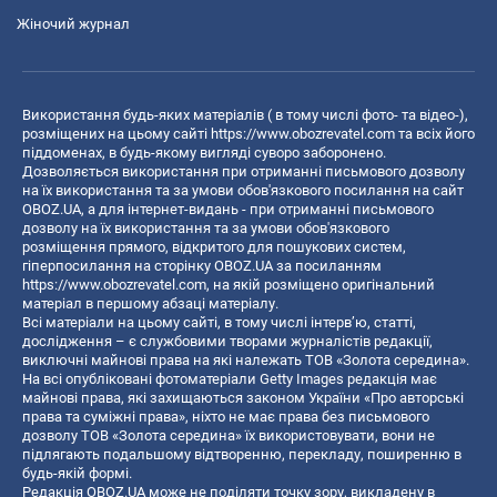
Жіночий журнал
Використання будь-яких матеріалів ( в тому числі фото- та відео-),
розміщених на цьому сайті
https://www.obozrevatel.com
та всіх його
піддоменах, в будь-якому вигляді суворо заборонено.
Дозволяється використання при отриманні письмового дозволу
на їх використання та за умови обов'язкового посилання на сайт
OBOZ.UA, а для інтернет-видань - при отриманні письмового
дозволу на їх використання та за умови обов'язкового
розміщення прямого, відкритого для пошукових систем,
гіперпосилання на сторінку OBOZ.UA за посиланням
https://www.obozrevatel.com
, на якій розміщено оригінальний
матеріал в першому абзаці матеріалу.
Всі матеріали на цьому сайті, в тому числі інтерв’ю, статті,
дослідження – є службовими творами журналістів редакції,
виключні майнові права на які належать ТОВ «Золота середина».
На всі опубліковані фотоматеріали Getty Images редакція має
майнові права, які захищаються законом України «Про авторські
права та суміжні права», ніхто не має права без письмового
дозволу ТОВ «Золота середина» їх використовувати, вони не
підлягають подальшому відтворенню, перекладу, поширенню в
будь-якій формі.
Редакція OBOZ.UA може не поділяти точку зору, викладену в