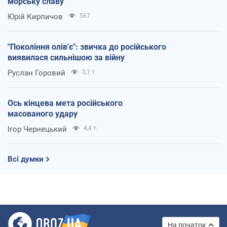
морську славу
Юрій Кирпичов
567
"Покоління олів'є": звичка до російського
виявилася сильнішою за війну
Руслан Горовий
3,1 т.
Ось кінцева мета російського
масованого удару
Ігор Чернецький
4,4 т.
Всі думки
На початок