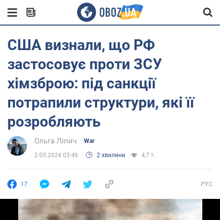
США визнали, що РФ
застосовує проти ЗСУ
хімзброю: під санкції
потрапили структури, які її
розробляють
Ольга Ліпич
War
2.05.2024 03:46
2 хвилини
4,7 т.
17
РУС