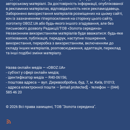
авторському матеріалі. За достовірність інформації, опублікованої
в рекламних матеріалах, відповідальність несе рекламодавець.
Заборонено використання матеріалів розміщених на цьому сайті,
хоч із зазначенням гіперпосилання на сторінку цього сайту,
логотипу OBOZ.UA або будь-якого іншого згадування, але без
письмового дозволу Редакції/ТОВ «Золота середина»
Незаконним використанням матеріалів буде вважатися: будь-яке
копiювання, публiкацiя, передрук, наступне поширення,
використання, переробка з використанням, включенням до
складу інших матеріалів, розповсюдження, адаптація, переклад
та інші подібні зміни матеріалу.
Назва онлайн медіа — «OBOZ.UA»
- суб'єкт у сфері онлайн медіа;
- ідентифікатор медіа — R40-06156;
- поштова адреса — вул. Деревообробна, буд. 7, м. Київ, 01013;
- адреса електронної пошти —
[email protected]
; - телефон — (044)
585 46 20
© 2026 Всі права захищені, ТОВ "Золота середина".