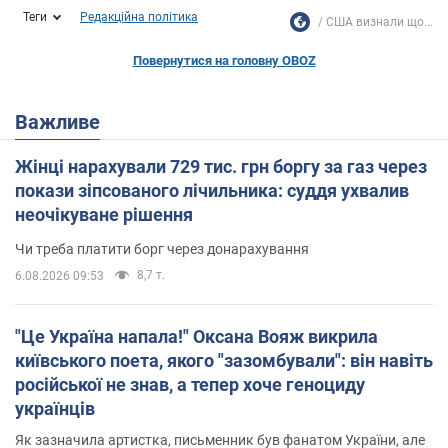
Теги
Редакційна політика
США визнали що...
Повернутися на головну OBOZ
Важливе
Жінці нарахували 729 тис. грн боргу за газ через
покази зіпсованого лічильника: суддя ухвалив
неочікуване рішення
Чи треба платити борг через донарахування
8,7 т.
6.08.2026 09:53
"Це Україна напала!" Оксана Вояж викрила
київського поета, якого "зазомбували": він навіть
російської не знав, а тепер хоче геноциду
українців
Як зазначила артистка, письменник був фанатом України, але