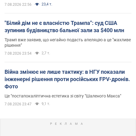
23,4 т.
7.08.2026 22:56
"Білий дім не є власністю Трампа": суд США
зупинив будівництво бальної зали за $400 млн
Трамп вже заявив, що негайно подасть апеляцію а це "жахливе
рішення"
2,7 т.
7.08.2026 23:54
Війна змінює не лише тактику: в НГУ показали
інженерні рішення проти російських FPV-дронів.
Фото
Це "постапокаліптична естетика зі світу "Шаленого Макса"
9,1 т.
7.08.2026 23:47