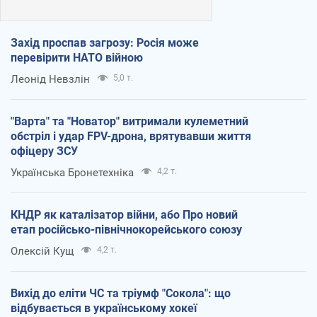
Захід проспав загрозу: Росія може
перевірити НАТО війною
Леонід Невзлін
5,0 т.
"Варта" та "Новатор" витримали кулеметний
обстріл і удар FPV-дрона, врятувавши життя
офіцеру ЗСУ
Українська Бронетехніка
4,2 т.
КНДР як каталізатор війни, або Про новий
етап російсько-північнокорейського союзу
Олексій Кущ
4,2 т.
Вихід до еліти ЧС та тріумф "Сокола": що
відбувається в українському хокеї