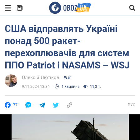
США відправлять Україні
понад 500 ракет-
перехоплювачів для систем
ППО Patriot і NASAMS – WSJ
Олексій Лютіков
War
9.11.2024 13:34
1 хвилина
11,3 т.
77
РУС