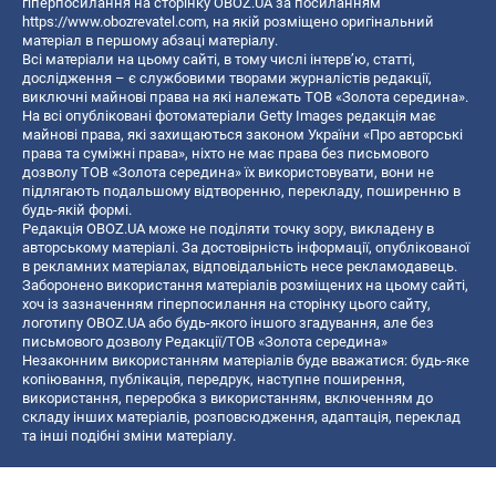
гіперпосилання на сторінку OBOZ.UA за посиланням
https://www.obozrevatel.com
, на якій розміщено оригінальний
матеріал в першому абзаці матеріалу.
Всі матеріали на цьому сайті, в тому числі інтерв’ю, статті,
дослідження – є службовими творами журналістів редакції,
виключні майнові права на які належать ТОВ «Золота середина».
На всі опубліковані фотоматеріали Getty Images редакція має
майнові права, які захищаються законом України «Про авторські
права та суміжні права», ніхто не має права без письмового
дозволу ТОВ «Золота середина» їх використовувати, вони не
підлягають подальшому відтворенню, перекладу, поширенню в
будь-якій формі.
Редакція OBOZ.UA може не поділяти точку зору, викладену в
авторському матеріалі. За достовірність інформації, опублікованої
в рекламних матеріалах, відповідальність несе рекламодавець.
Заборонено використання матеріалів розміщених на цьому сайті,
хоч із зазначенням гіперпосилання на сторінку цього сайту,
логотипу OBOZ.UA або будь-якого іншого згадування, але без
письмового дозволу Редакції/ТОВ «Золота середина»
Незаконним використанням матеріалів буде вважатися: будь-яке
копiювання, публiкацiя, передрук, наступне поширення,
використання, переробка з використанням, включенням до
складу інших матеріалів, розповсюдження, адаптація, переклад
та інші подібні зміни матеріалу.
Назва онлайн медіа — «OBOZ.UA»