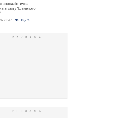
йських FPV-дронів.
стапокаліптична
ка зі світу "Шаленого
"
10,2 т.
26 23:47