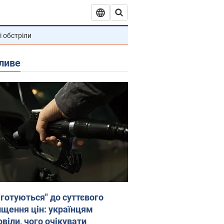
і обстріли
ливе
"готуються" до суттєвого
ищення цін: українцям
віли, чого очікувати