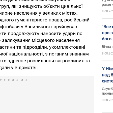
ракети
руп, які знищують об'єкти цивільної
8.08.20
мирне населення у великих містах.
ного гуманітарного права, російський
афтобази у Василькові і зруйнував
"Все 
про з
анти продовжують наносити удари по
його
ю залякування місцевого населення
Київ
астини та підрозділи, укомплектовані
Вічна 
ої національності, з поганим знанням
8.08.20
ють адресне розсилання загрозливих та
дали у відомстві.
У Ні
над 
систе
Служба
проль
8.08.20