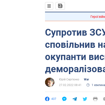
Герої вій
Супротив ЗСУ
сповільнив н
окупанти вис
деморалізова
Юрій Сергієнко
War
27.02.2022 08:41
1 хвилин
437