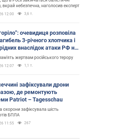
, вкрай небезпечна, наголосив експерт
3,6 т.
26 12:00
горіло": очевидиця розповіла
агибель 3-річного хлопчика і
 рідних внаслідок атаки РФ на
щину. Відео та фото
пам'ять жертвам російського терору
1,1 т.
26 12:07
меччині зафіксували дрони
базою, де ремонтують
ми Patriot – Tagesschau
 охорони зафіксувала шість
отів БПЛА
267
26 11:55