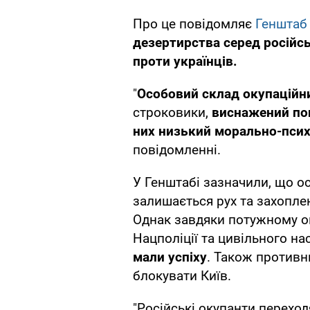
Про це повідомляє
Генштаб
дезертирства серед російс
проти українців.
"
Особовий склад окупаційни
строковики,
виснажений по
них низький морально-псих
повідомленні.
У Генштабі зазначили, що о
залишається рух та захоплен
Однак завдяки потужному оп
Нацполіції та цивільного н
мали успіху
. Також противн
блокувати Київ.
"Російські окупанти перехо