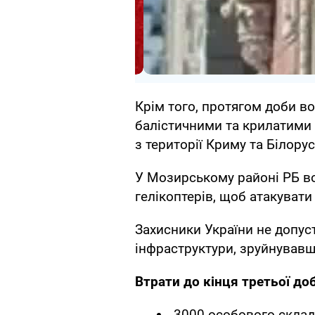
Крім того, протягом доби во
балістичними та крилатими 
з території Криму та Білорус
У Мозирському районі РБ в
гелікоптерів, щоб атакувати
Захисники України не допус
інфраструктури, зруйнувавш
Втрати до кінця третьої доб
3000 особового склад