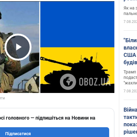
Як на 
пальн
7.08.20
"Біли
влас
США 
Play Video
буді
зали
Трамп 
подаст
"жахли
7.08.20
Війн
такт
сі головного — підпишіться на Новини на
пока
ріше
Підписатися