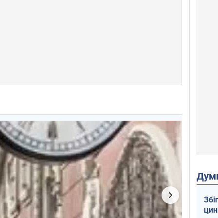
Дум
Збі
цин