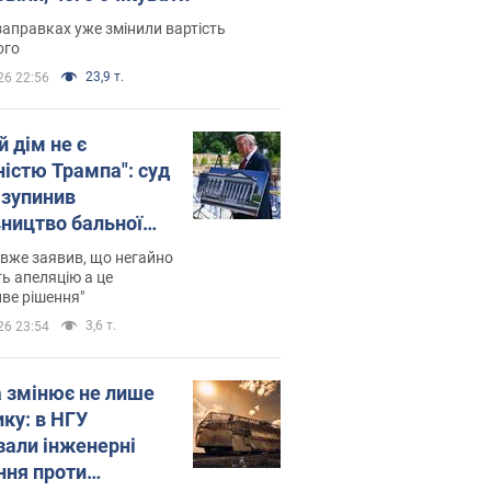
заправках уже змінили вартість
ого
23,9 т.
26 22:56
й дім не є
ністю Трампа": суд
зупинив
вництво бальної
 за $400 млн
вже заявив, що негайно
ь апеляцію а це
ве рішення"
3,6 т.
26 23:54
а змінює не лише
ику: в НГУ
зали інженерні
ння проти