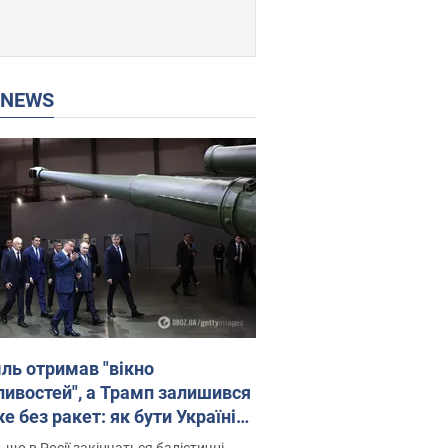
P NEWS
ль отримав "вікно
ивостей", а Трамп залишився
 без ракет: як бути Україні?
рв’ю з Мельником
 що в Росії закінчаться балістичні