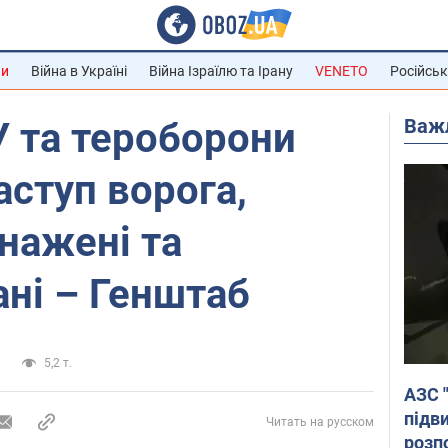
ни
Війна в Україні
Війна Ізраїлю та Ірану
VENETO
Російськ
Важ
 та тероборони
аступ ворога,
нажені та
ні – Генштаб
а
5,2 т.
АЗС 
підв
Читать на русском
розпо