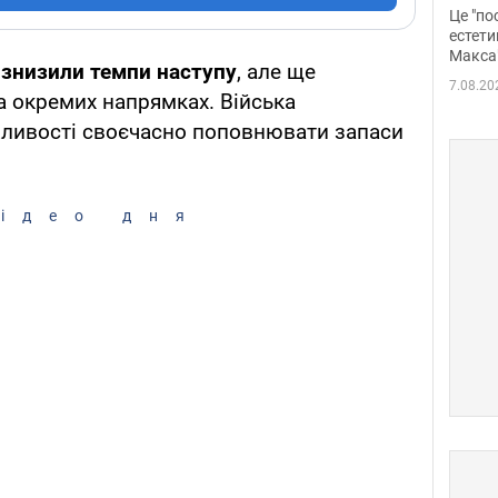
росі
Це "по
Фото
естети
Макса
 знизили темпи наступу
, але ще
7.08.20
а окремих напрямках. Війська
ливості своєчасно поповнювати запаси
ідео дня