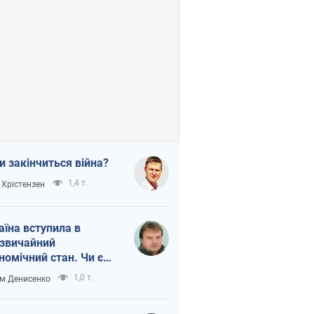
и закінчиться війна?
1,4 т.
 Хрістензен
аїна вступила в
звичайний
номічний стан. Чи є
тло вкінці тунелю?
1,0 т.
м Денисенко