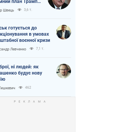
мний план Трампа
тіна?
3,6 т.
ор Швець
ськ готується до
кціонування в умовах
штабної воєнної кризи
7,1 т.
сандр Левченко
зброї, ні людей: як
ашенко будує нову
ію
462
 Тишкевич