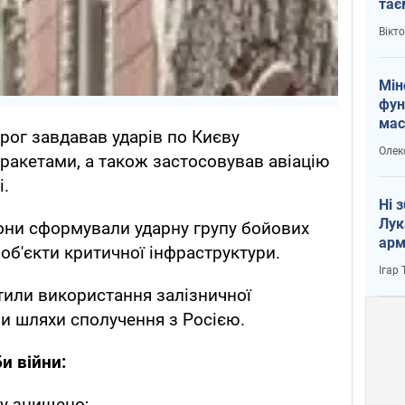
тає
і Пу
Вікт
Мін
фун
мас
рог завдавав ударів по Києву
Олек
ракетами, а також застосовував авіацію
і.
Ні 
Лук
они сформували ударну групу бойових
арм
 об'єкти критичної інфраструктури.
Ігар
тили використання залізничної
и шляхи сполучення з Росією.
и війни:
у знищено;