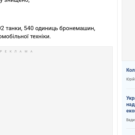
102 танки, 540 одиниць бронемашин,
мобільної техніки.
Кол
Юрій
Укр
над
еко
сві
Вади