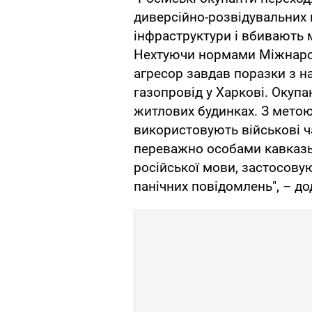
диверсійно-розвідувальних г
інфраструктури і вбивають 
Нехтуючи нормами Міжнарод
агресор завдав поразки з н
газопровід у Харкові. Окуп
житлових будинках. З мето
використовують військові ч
переважно особами кавказьк
російської мови, застосову
панічних повідомлень", – до