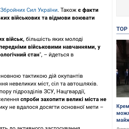
 Збройних Сил України
. Також
є факти
ьких військових та відмови воювати
TO
х військ,
більшість яких молоді
передніми військовими навчаннями, у
ологічний стан
", – йдеться в
сновною тактикою дій окупантів
ня невеликих міст, сіл та автошляхів.
ору підрозділів ЗСУ, Нацгвардії,
аселення
спроби захопити великі міста не
Крем
ику не вдалося досягти основної мети –
можл
майже
Інте
дять до активного застосування
Думка,