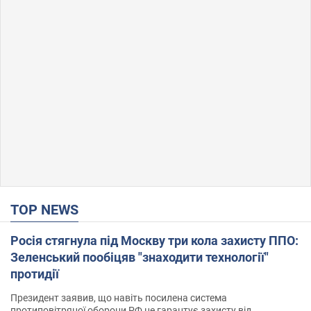
TOP NEWS
Росія стягнула під Москву три кола захисту ППО:
Зеленський пообіцяв "знаходити технології"
протидії
Президент заявив, що навіть посилена система
протиповітряної оборони РФ не гарантує захисту від