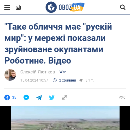
"Таке обличчя має "рускій
мир": у мережі показали
зруйноване окупантами
Роботине. Відео
Олексій Лютіков
War
15.04.2024 10:57
2 хвилини
3,1 т.
35
РУС