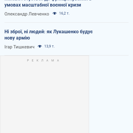
умовах масштабної воєнної кризи
Олександр Левченко
16,2 т.
Ні зброї, ні людей: як Лукашенко будує
нову армію
Ігар Тишкевич
13,9 т.