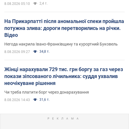
2,4 т.
8.08.2026 05:10
На Прикарпатті після аномальної спеки пройшла
потужна злива: дороги перетворились на річки.
Відео
Негода накрила Івано-Франківщину та курортний Буковель
34,8 т.
8.08.2026 09:27
Жінці нарахували 729 тис. грн боргу за газ через
покази зіпсованого лічильника: суддя ухвалив
неочікуване рішення
Чи треба платити борг через донарахування
31,6 т.
8.08.2026 14:43