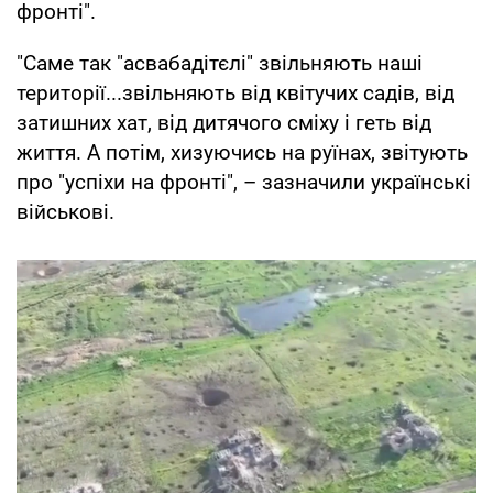
фронті".
"Саме так "асвабадітєлі" звільняють наші
території...звільняють від квітучих садів, від
затишних хат, від дитячого сміху і геть від
життя. А потім, хизуючись на руїнах, звітують
про "успіхи на фронті", – зазначили українські
військові.