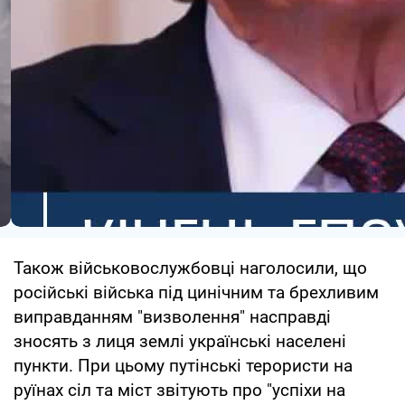
Також військовослужбовці наголосили, що
російські війська під цинічним та брехливим
виправданням "визволення" насправді
зносять з лиця землі українські населені
пункти. При цьому путінські терористи на
руїнах сіл та міст звітують про "успіхи на