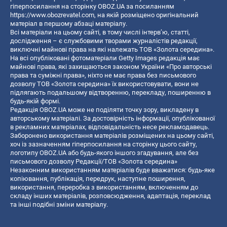
гіперпосилання на сторінку OBOZ.UA за посиланням
https://www.obozrevatel.com
, на якій розміщено оригінальний
матеріал в першому абзаці матеріалу.
Всі матеріали на цьому сайті, в тому числі інтерв’ю, статті,
дослідження – є службовими творами журналістів редакції,
виключні майнові права на які належать ТОВ «Золота середина».
На всі опубліковані фотоматеріали Getty Images редакція має
майнові права, які захищаються законом України «Про авторські
права та суміжні права», ніхто не має права без письмового
дозволу ТОВ «Золота середина» їх використовувати, вони не
підлягають подальшому відтворенню, перекладу, поширенню в
будь-якій формі.
Редакція OBOZ.UA може не поділяти точку зору, викладену в
авторському матеріалі. За достовірність інформації, опублікованої
в рекламних матеріалах, відповідальність несе рекламодавець.
Заборонено використання матеріалів розміщених на цьому сайті,
хоч із зазначенням гіперпосилання на сторінку цього сайту,
логотипу OBOZ.UA або будь-якого іншого згадування, але без
письмового дозволу Редакції/ТОВ «Золота середина»
Незаконним використанням матеріалів буде вважатися: будь-яке
копiювання, публiкацiя, передрук, наступне поширення,
використання, переробка з використанням, включенням до
складу інших матеріалів, розповсюдження, адаптація, переклад
та інші подібні зміни матеріалу.