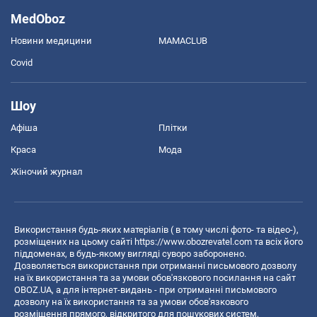
MedOboz
Новини медицини
MAMACLUB
Covid
Шоу
Афіша
Плітки
Краса
Мода
Жіночий журнал
Використання будь-яких матеріалів ( в тому числі фото- та відео-),
розміщених на цьому сайті
https://www.obozrevatel.com
та всіх його
піддоменах, в будь-якому вигляді суворо заборонено.
Дозволяється використання при отриманні письмового дозволу
на їх використання та за умови обов'язкового посилання на сайт
OBOZ.UA, а для інтернет-видань - при отриманні письмового
дозволу на їх використання та за умови обов'язкового
розміщення прямого, відкритого для пошукових систем,