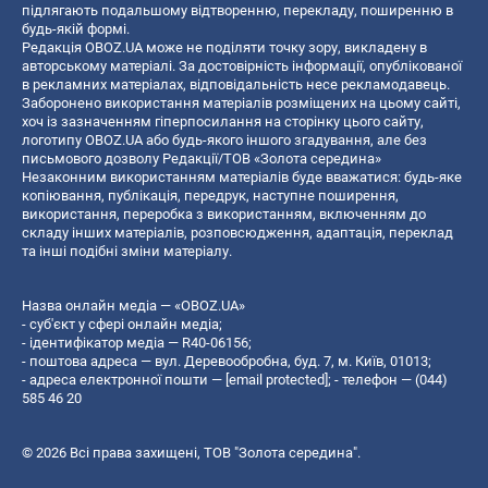
підлягають подальшому відтворенню, перекладу, поширенню в
будь-якій формі.
Редакція OBOZ.UA може не поділяти точку зору, викладену в
авторському матеріалі. За достовірність інформації, опублікованої
в рекламних матеріалах, відповідальність несе рекламодавець.
Заборонено використання матеріалів розміщених на цьому сайті,
хоч із зазначенням гіперпосилання на сторінку цього сайту,
логотипу OBOZ.UA або будь-якого іншого згадування, але без
письмового дозволу Редакції/ТОВ «Золота середина»
Незаконним використанням матеріалів буде вважатися: будь-яке
копiювання, публiкацiя, передрук, наступне поширення,
використання, переробка з використанням, включенням до
складу інших матеріалів, розповсюдження, адаптація, переклад
та інші подібні зміни матеріалу.
Назва онлайн медіа — «OBOZ.UA»
- суб'єкт у сфері онлайн медіа;
- ідентифікатор медіа — R40-06156;
- поштова адреса — вул. Деревообробна, буд. 7, м. Київ, 01013;
- адреса електронної пошти —
[email protected]
; - телефон — (044)
585 46 20
© 2026 Всі права захищені, ТОВ "Золота середина".