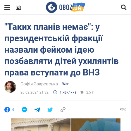
"Таких планів немає": у
президентській фракції
назвали фейком ідею
позбавляти дітей ухилянтів
права вступати до ВНЗ
Софія Закревська
War
20.02.2024 21:32
1 хвилина
2,5 т.
6
РУС