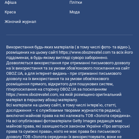
Афіша
Плітки
Краса
Мода
Жіночий журнал
Використання будь-яких матеріалів ( в тому числі фото- та відео-),
розміщених на цьому сайті
https://www.obozrevatel.com
та всіх його
піддоменах, в будь-якому вигляді суворо заборонено.
Дозволяється використання при отриманні письмового дозволу
на їх використання та за умови обов'язкового посилання на сайт
OBOZ.UA, а для інтернет-видань - при отриманні письмового
дозволу на їх використання та за умови обов'язкового
розміщення прямого, відкритого для пошукових систем,
гіперпосилання на сторінку OBOZ.UA за посиланням
https://www.obozrevatel.com
, на якій розміщено оригінальний
матеріал в першому абзаці матеріалу.
Всі матеріали на цьому сайті, в тому числі інтерв’ю, статті,
дослідження – є службовими творами журналістів редакції,
виключні майнові права на які належать ТОВ «Золота середина».
На всі опубліковані фотоматеріали Getty Images редакція має
майнові права, які захищаються законом України «Про авторські
права та суміжні права», ніхто не має права без письмового
дозволу ТОВ «Золота середина» їх використовувати, вони не