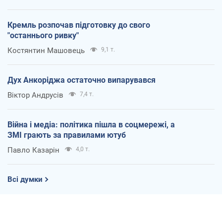
Кремль розпочав підготовку до свого
"останнього ривку"
Костянтин Машовець
9,1 т.
Дух Анкоріджа остаточно випарувався
Віктор Андрусів
7,4 т.
Війна і медіа: політика пішла в соцмережі, а
ЗМІ грають за правилами ютуб
Павло Казарін
4,0 т.
Всі думки