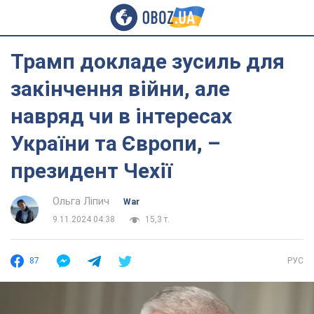
Трамп докладе зусиль для
закінчення війни, але
навряд чи в інтересах
України та Європи, –
президент Чехії
Ольга Ліпич
War
9.11.2024 04:38
15,3 т.
87
РУС