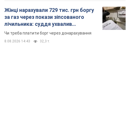
Жінці нарахували 729 тис. грн боргу
за газ через покази зіпсованого
лічильника: суддя ухвалив
неочікуване рішення
Чи треба платити борг через донарахування
8.08.2026 14:43
32,3 т.