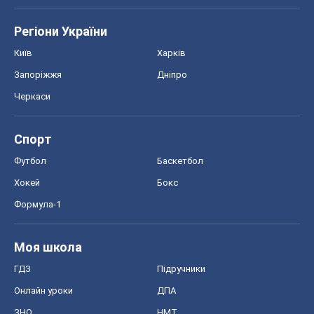
Регіони України
Київ
Харків
Запоріжжя
Дніпро
Черкаси
Спорт
Футбол
Баскетбол
Хокей
Бокс
Формула-1
Моя школа
ГДЗ
Підручники
Онлайн уроки
ДПА
ЗНО
НМТ