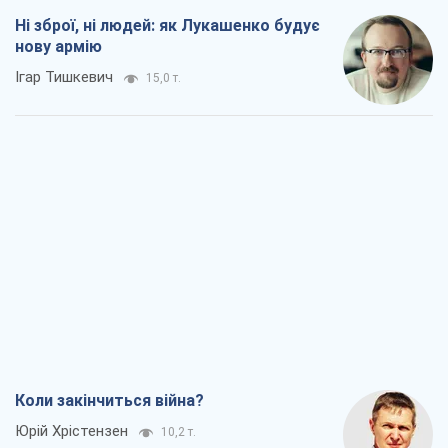
Ні зброї, ні людей: як Лукашенко будує
нову армію
Ігар Тишкевич
15,0 т.
Коли закінчиться війна?
Юрій Хрістензен
10,2 т.