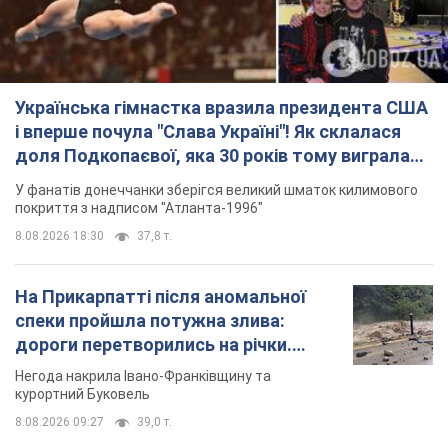
Українська гімнастка вразила президента США
і вперше почула "Слава Україні"! Як склалася
доля Подкопаєвої, яка 30 років тому виграла
"золото" Олімпіади
У фанатів донеччанки зберігся великий шматок килимового
покриття з надписом "Атланта-1996"
8.08.2026 18:30
37,8 т.
На Прикарпатті після аномальної
спеки пройшла потужна злива:
дороги перетворились на річки.
Відео
Негода накрила Івано-Франківщину та
курортний Буковель
8.08.2026 09:27
39,0 т.