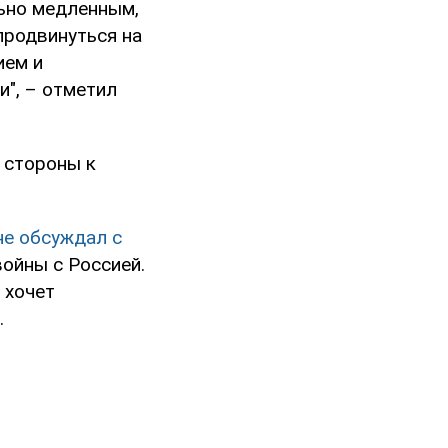
льно медленным,
продвинуться на
ием и
и", – отметил
е стороны к
не обсуждал с
ойны с Россией.
 хочет
.