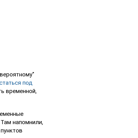
 вероятному"
статься под
ть временной,
ременные
 Там напомнили,
 пунктов