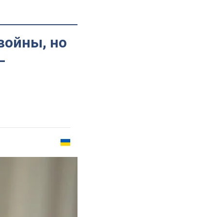
войны, но
–