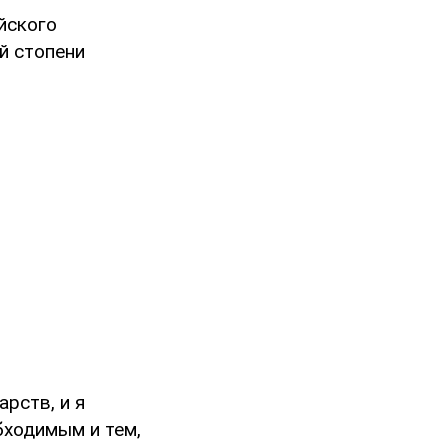
йского
ей стопени
рств, и я
бходимым и тем,