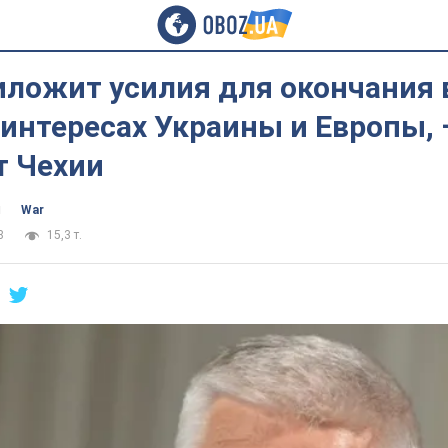
иложит усилия для окончания 
 интересах Украины и Европы, 
т Чехии
ч
War
8
15,3 т.