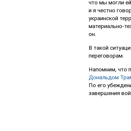
что мы могли е
и я честно гов
украинской тер
материально-тех
он.
В такой ситуаци
переговорам.
Напомним, что 
Дональдом Трам
По его убежден
завершения вой