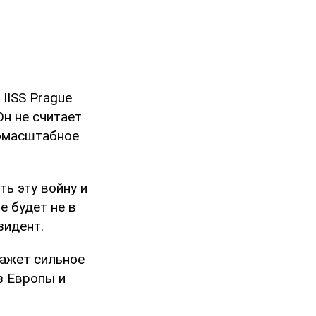
IISS Prague
 Он не считает
номасштабное
ть эту войну и
е будет не в
зидент.
кажет сильное
з Европы и