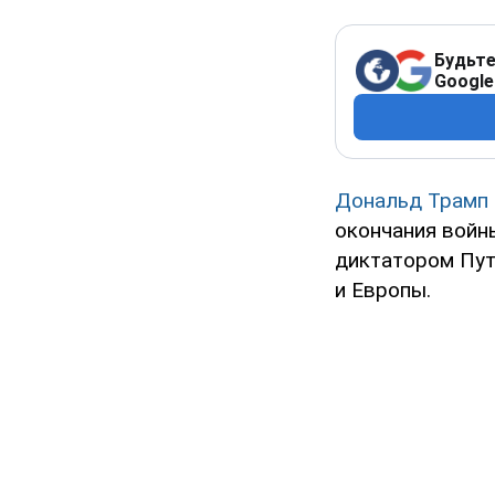
Будьте
Google
Дональд Трамп
окончания войн
диктатором Пут
и Европы.