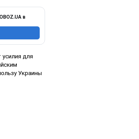
 OBOZ.UA в
т усилия для
ийским
пользу Украины