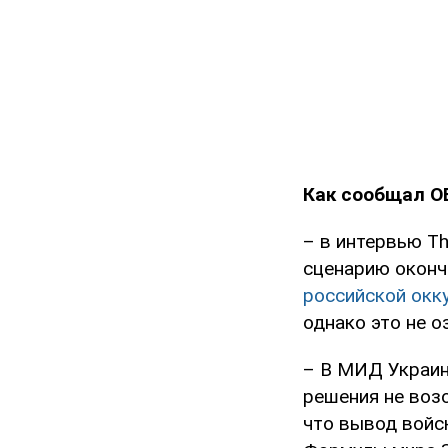
Как сообщал O
– в интервью Th
сценарию окон
российской окк
однако это не о
– В МИД Украин
решения не возо
что вывод войс