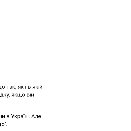
 так, як і в якій
адку, якщо він
и в Україні. Але
о".