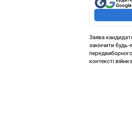
Google
Заява кандидат
закінчити будь-
передвиборного п
контексті війни в