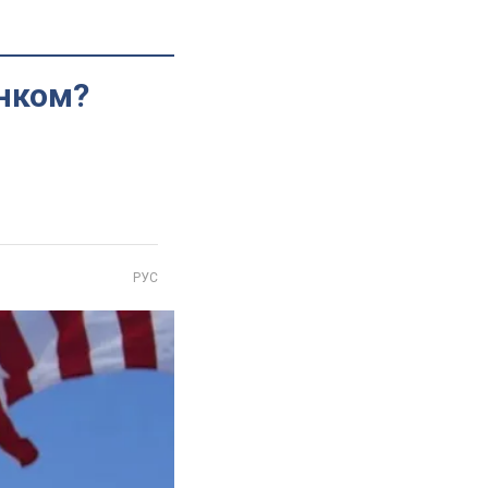
інком?
РУС