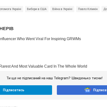
опомога Україні
Вибори в США
Війна в Україні
Павло Клімкін
До