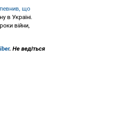
певнив, що
у в Україні.
роки війни,
iber
. Не ведіться