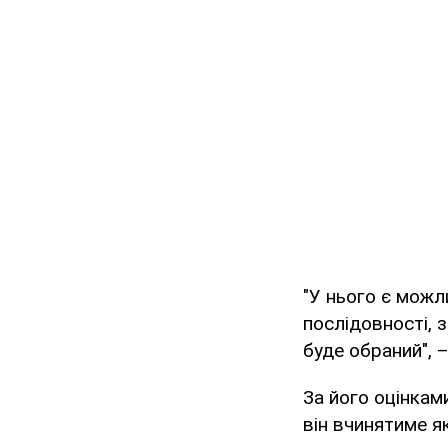
"У нього є можли
послідовності, з
буде обраний", 
За його оцінками
він вчинятиме як