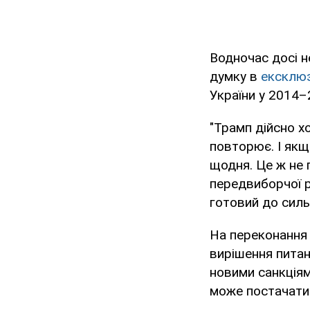
Водночас досі н
думку в
ексклюз
України у 2014
"Трамп дійсно х
повторює. І якщ
щодня. Це ж не 
передвиборчої р
готовий до сильн
На переконання 
вирішення питан
новими санкціям
може постачати 