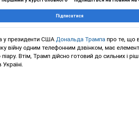
Підписатися
а у президенти США
Дональда Трампа
про те, що 
яку війну одним телефонним дзвінком, має елемен
іару. Втім, Трамп дійсно готовий до сильних і ріш
 Україні.