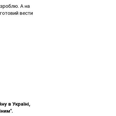
 зроблю. А на
 готовий вести
ну в Україні,
іним".