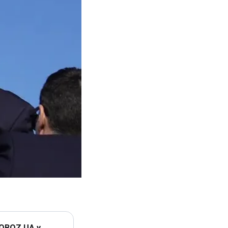
 OBOZ.UA у