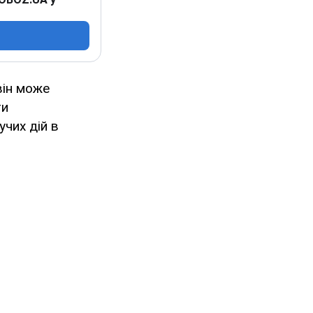
він може
ти
учих дій в