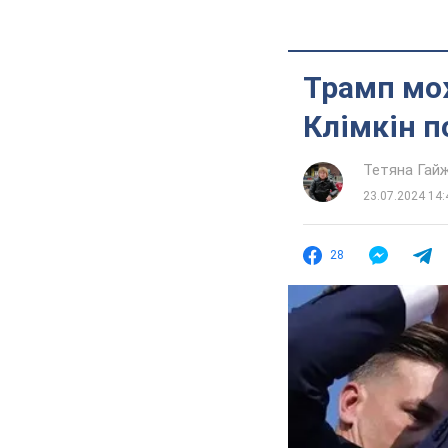
Трамп мож
Клімкін п
Тетяна Гай
23.07.2024 14:
28