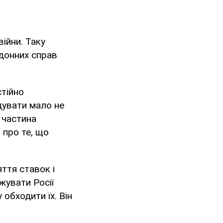
ійни. Таку
донних справ
стійно
дувати мало не
 частина
 про те, що
ття ставок і
жувати Росії
обходити їх. Він