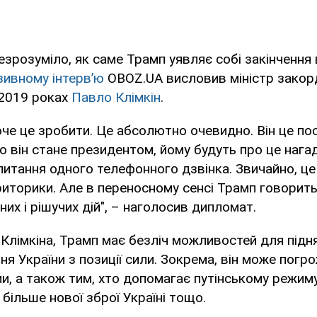
езрозуміло, як саме Трамп уявляє собі закінчення в
ивному інтерв’ю
OBOZ.UA висловив міністр закор
–2019 роках
Павло Клімкін
.
оче це зробити. Це абсолютно очевидно. Він це по
о він стане президентом, йому будуть про це нага
питання одного телефонного дзвінка. Звичайно, це
иторики. Але в переносному сенсі Трамп говорить
их і рішучих дій", – наголосив дипломат.
Клімкіна, Трамп має безліч можливостей для підня
ня України з позиції сили. Зокрема, він може погро
и, а також тим, хто допомагає путінському режиму 
більше нової зброї Україні тощо.