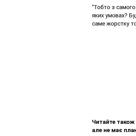
"Тобто з самого 
яких умовах? Бу
саме жорстку то
Читайте також
але не має план