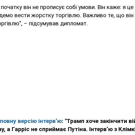
початку він не прописує собі умови. Він каже: я це
демо вести жорстку торгівлю. Важливо те, що він
ргівлю", – підсумував дипломат.
повну версію інтерв’ю
: "Трамп хоче закінчити вій
у, а Гарріс не сприймає Путіна. Інтерв’ю з Клімк