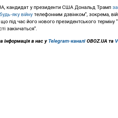
UA, кандидат у президенти США Дональд Трамп
за
будь-яку війну
телефонним дзвінком", зокрема, війн
 що під час його нового президентського терміну "
ті закінчаться".
на інформація в нас у
Telegram-каналі
OBOZ.UA та
V