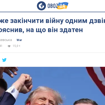
е закінчити війну одним дзв
ояснив, на що він здатен
жевська
War
41
15,0 т.