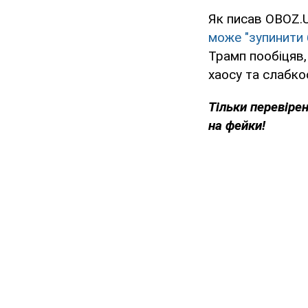
Як писав OBOZ.
може "зупинити 
Трамп пообіцяв,
хаосу та слабкос
Тільки перевіре
на фейки!