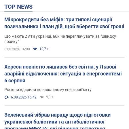
TOP NEWS
Мікрокредити без міфів: три типові сценарії
позичальника і план дій, щоб вберегти свої гроші
Що мають діяти українці, аби не переплачувати за "швидку
позику"
10,7 т.
6.08.2026 16:00
Херсон повністю лишився без світла, у Львові
аварійні відключення: ситуація в енергосистемі
6 серпня
Росіяни вдарили по важливому енергооб'єкту
9,3 т.
6.08.2026 16:42
Зеленський зібрав нараду щодо підготовки
української балістики та антибалістичної
програми FREYJA: які рішення готуються