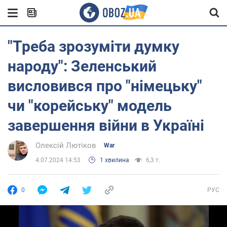
"Треба зрозуміти думку
народу": Зеленський
висловився про "німецьку"
чи "корейську" модель
завершення війни в Україні
Олексій Лютіков
War
4.07.2024 14:53
1 хвилина
6,3 т.
0
РУС