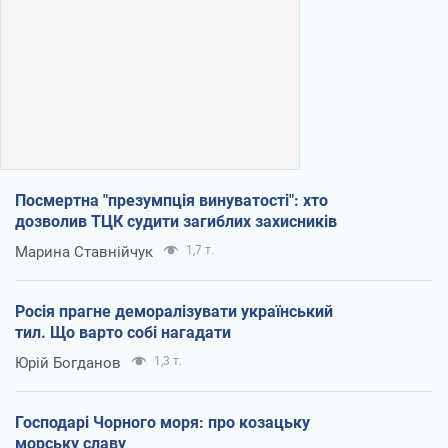
Посмертна "презумпція винуватості": хто
дозволив ТЦК судити загиблих захисників
Марина Ставнійчук
1,7 т.
Росія прагне деморалізувати український
тил. Що варто собі нагадати
Юрій Богданов
1,3 т.
Господарі Чорного моря: про козацьку
морську славу