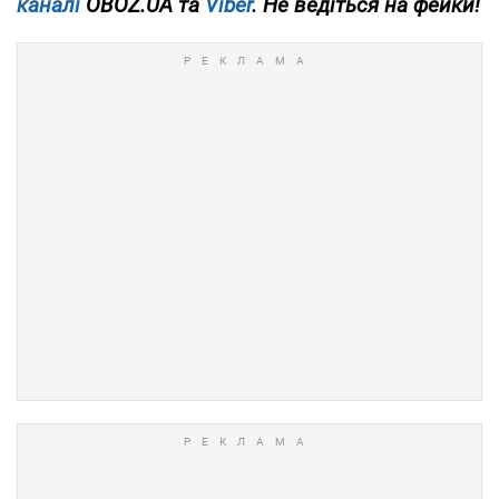
каналі
OBOZ.UA та
Viber
. Не ведіться на фейки!