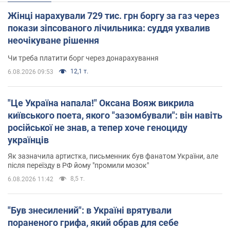
Жінці нарахували 729 тис. грн боргу за газ через
покази зіпсованого лічильника: суддя ухвалив
неочікуване рішення
Чи треба платити борг через донарахування
12,1 т.
6.08.2026 09:53
"Це Україна напала!" Оксана Вояж викрила
київського поета, якого "зазомбували": він навіть
російської не знав, а тепер хоче геноциду
українців
Як зазначила артистка, письменник був фанатом України, але
після переїзду в РФ йому "промили мозок"
8,5 т.
6.08.2026 11:42
"Був знесилений": в Україні врятували
пораненого грифа, який обрав для себе