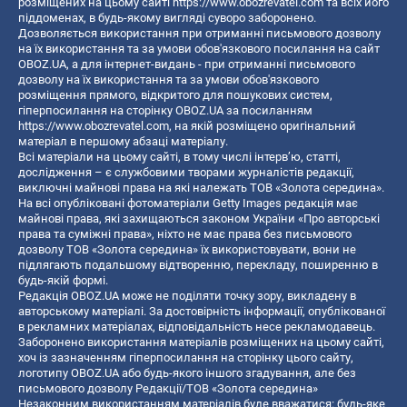
розміщених на цьому сайті
https://www.obozrevatel.com
та всіх його
піддоменах, в будь-якому вигляді суворо заборонено.
Дозволяється використання при отриманні письмового дозволу
на їх використання та за умови обов'язкового посилання на сайт
OBOZ.UA, а для інтернет-видань - при отриманні письмового
дозволу на їх використання та за умови обов'язкового
розміщення прямого, відкритого для пошукових систем,
гіперпосилання на сторінку OBOZ.UA за посиланням
https://www.obozrevatel.com
, на якій розміщено оригінальний
матеріал в першому абзаці матеріалу.
Всі матеріали на цьому сайті, в тому числі інтерв’ю, статті,
дослідження – є службовими творами журналістів редакції,
виключні майнові права на які належать ТОВ «Золота середина».
На всі опубліковані фотоматеріали Getty Images редакція має
майнові права, які захищаються законом України «Про авторські
права та суміжні права», ніхто не має права без письмового
дозволу ТОВ «Золота середина» їх використовувати, вони не
підлягають подальшому відтворенню, перекладу, поширенню в
будь-якій формі.
Редакція OBOZ.UA може не поділяти точку зору, викладену в
авторському матеріалі. За достовірність інформації, опублікованої
в рекламних матеріалах, відповідальність несе рекламодавець.
Заборонено використання матеріалів розміщених на цьому сайті,
хоч із зазначенням гіперпосилання на сторінку цього сайту,
логотипу OBOZ.UA або будь-якого іншого згадування, але без
письмового дозволу Редакції/ТОВ «Золота середина»
Незаконним використанням матеріалів буде вважатися: будь-яке