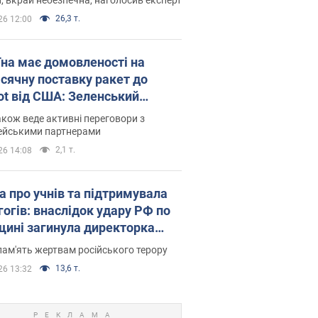
26,3 т.
26 12:00
їна має домовленості на
сячну поставку ракет до
iot від США: Зеленський
рив подробиці
акож веде активні переговори з
ейськими партнерами
2,1 т.
26 14:08
а про учнів та підтримувала
гогів: внаслідок удару РФ по
щині загинула директорка
ького ліцею, її чоловік та онук
пам'ять жертвам російського терору
13,6 т.
26 13:32