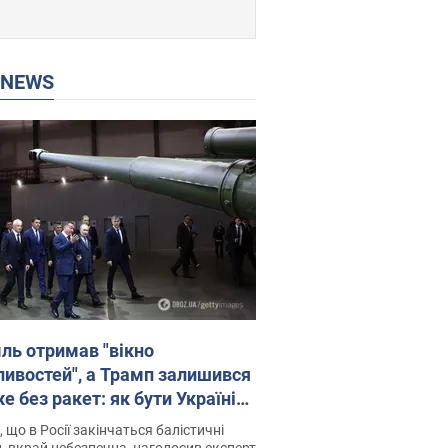
P NEWS
ль отримав "вікно
ивостей", а Трамп залишився
 без ракет: як бути Україні?
рв’ю з Мельником
 що в Росії закінчаться балістичні
, вкрай небезпечна, наголосив експерт