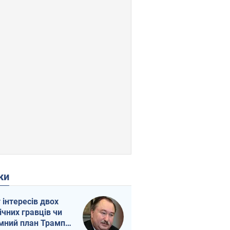
ки
г інтересів двох
ічних гравців чи
мний план Трампа