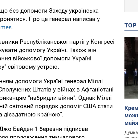
 що без допомоги Заходу українська
ронятися. Про це генерал написав у
TO
imes.
вники Республіканської партії у Конгресі
вати допомогу Україні. Також він
ання військової допомоги Україні
ру" світовому устрою.
ням допомоги Україні генерал Міллі
Сполучених Штатів у війнах в Афганістані
ериканцям "набридли війни". Однак Міллі
ній світовий порядок допоміг США стати
Крем
а дієздатною країною".
можл
майже
Джо Байден 1 березня підписав
Інте
Думка,
одо продовження тимчасового
ракети