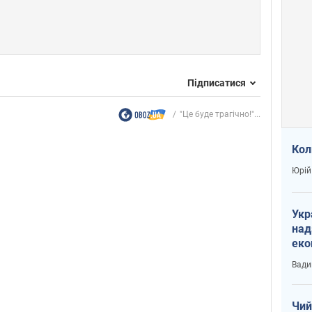
Підписатися
"Це буде трагічно!"...
Кол
Юрій
Укр
над
еко
сві
Вади
Чий