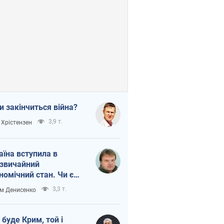
и закінчиться війна?
3,9 т.
 Хрістензен
аїна вступила в
звичайний
номічний стан. Чи є
тло вкінці тунелю?
3,3 т.
м Денисенко
 буде Крим, той і