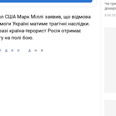
судд
Чи тре
неоч
донар
8.08.20
ил США Марк Міллі заявив, що відмова
моги Україні матиме трагічні наслідки.
разі країна-терорист Росія отримає
гу на полі бою.
ідео дня