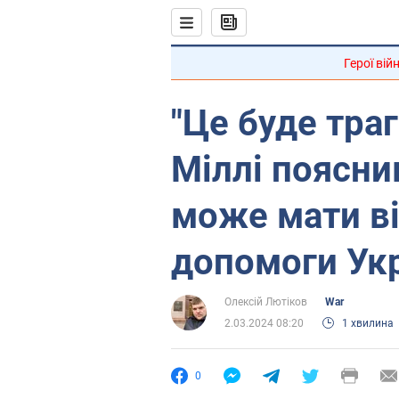
Герої вій
"Це буде траг
Міллі пояснив
може мати ві
допомоги Укр
Олексій Лютіков
War
2.03.2024 08:20
1 хвилина
0