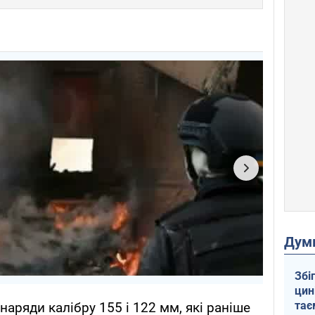
Дум
Збі
цин
тає
аряди калібру 155 і 122 мм, які раніше