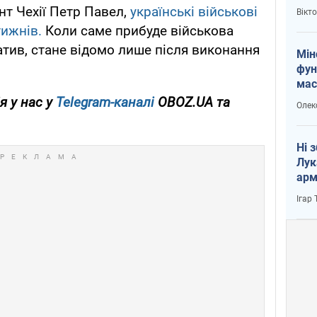
і Пу
нт Чехії Петр Павел,
українські військові
Вікт
тижнів.
Коли саме прибуде військова
платив, стане відомо лише після виконання
Мін
фун
мас
я у нас у
Telegram-каналі
OBOZ.UA та
Олек
Ні 
Лук
арм
Ігар