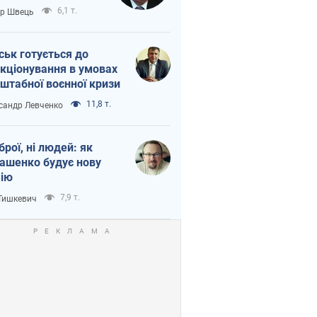
тіна?
6,1 т.
ор Швець
ськ готується до
кціонування в умовах
штабної воєнної кризи
11,8 т.
сандр Левченко
зброї, ні людей: як
ашенко будує нову
ію
7,9 т.
 Тишкевич