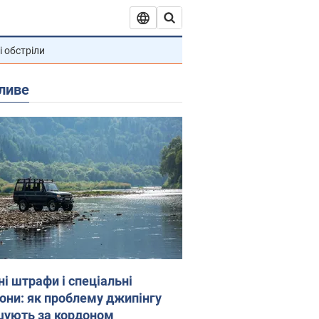
і обстріли
ливе
ні штрафи і спеціальні
гони: як проблему джипінгу
шують за кордоном