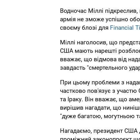
Водночас Міллі підкреслив,
армія не зможе успішно обо
своєму блозі для
Financial T
Міллі наголосив, що предста
США мають нарешті розблоку
вважає, що відмова від над
завдасть "смертельного уда
При цьому проблеми з надан
частково пов'язує з участю 
та Іраку. Він вважає, що ам
вирішив нагадати, що ниніш
"дуже багатою, могутньою т
Нагадаємо, президент США 
проміжний законопроєкт щ