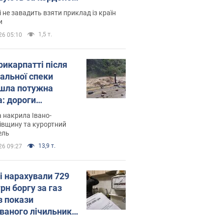
і не завадить взяти приклад із країн
и
1,5 т.
26 05:10
рикарпатті після
альної спеки
шла потужна
а: дороги
творились на
 накрила Івано-
. Відео
івщину та курортний
ель
13,9 т.
26 09:27
і нарахували 729
грн боргу за газ
з покази
ованого лічильника: