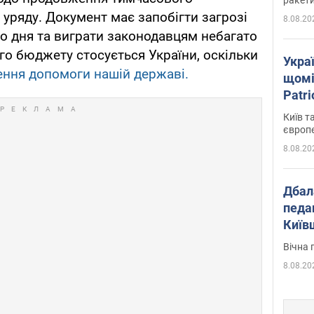
уряду. Документ має запобігти загрозі
8.08.20
о дня та виграти законодавцям небагато
го бюджету стосується України, оскільки
Укра
ення допомоги нашій державі.
щомі
Patr
розк
Київ т
європ
8.08.20
Дбал
педа
Київ
київс
Вічна 
8.08.20