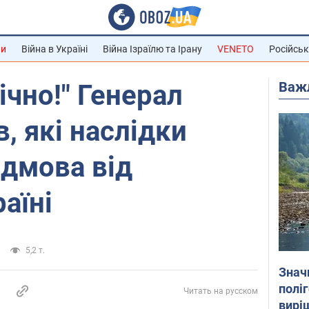
ни
Війна в Україні
Війна Ізраїлю та Ірану
VENETO
Російськ
Важ
ічно!" Генерал
, які наслідки
дмова від
аїні
5,2 т.
Знач
полі
Читать на русском
вирі