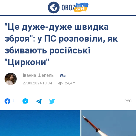
"Це дуже-дуже швидка
зброя": у ПС розповіли, як
збивають російські
"Циркони"
Іванна Шепель
War
27.03.2024 13:04
24,4 т.
1
РУС