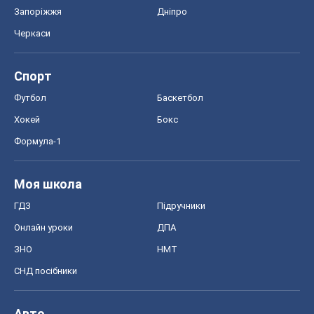
Запоріжжя
Дніпро
Черкаси
Спорт
Футбол
Баскетбол
Хокей
Бокс
Формула-1
Моя школа
ГДЗ
Підручники
Онлайн уроки
ДПА
ЗНО
НМТ
СНД посібники
Авто