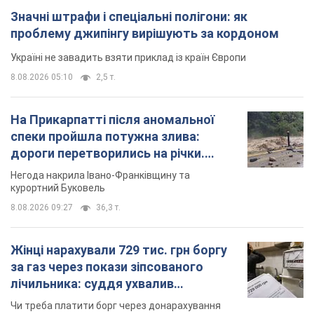
Значні штрафи і спеціальні полігони: як
проблему джипінгу вирішують за кордоном
Україні не завадить взяти приклад із країн Європи
8.08.2026 05:10
2,5 т.
На Прикарпатті після аномальної
спеки пройшла потужна злива:
дороги перетворились на річки.
Відео
Негода накрила Івано-Франківщину та
курортний Буковель
8.08.2026 09:27
36,3 т.
Жінці нарахували 729 тис. грн боргу
за газ через покази зіпсованого
лічильника: суддя ухвалив
неочікуване рішення
Чи треба платити борг через донарахування