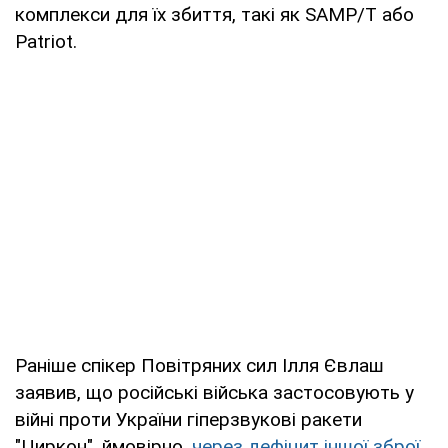
комплекси для їх збиття, такі як SAMP/T або
Patriot.
Раніше спікер Повітряних сил Ілля Євлаш
заявив, що російські війська застосовують у
війні проти України гіперзвукові ракети
"Циркон", ймовірно,
через дефіцит іншої зброї
.