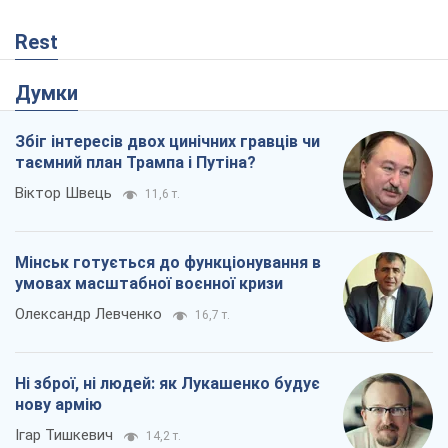
Rest
Думки
Збіг інтересів двох цинічних гравців чи
таємний план Трампа і Путіна?
Віктор Швець
11,6 т.
Мінськ готується до функціонування в
умовах масштабної воєнної кризи
Олександр Левченко
16,7 т.
Ні зброї, ні людей: як Лукашенко будує
нову армію
Ігар Тишкевич
14,2 т.