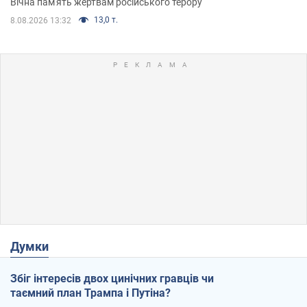
Вічна пам'ять жертвам російського терору
13,0 т.
8.08.2026 13:32
Думки
Збіг інтересів двох цинічних гравців чи
таємний план Трампа і Путіна?