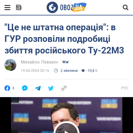
"Це не штатна операція": в
ГУР розповіли подробиці
збиття російського Ту-22М3
Михайло Левакін
War
19.04.2024 20:16
2 хвилини
10,4 т.
6
РУС