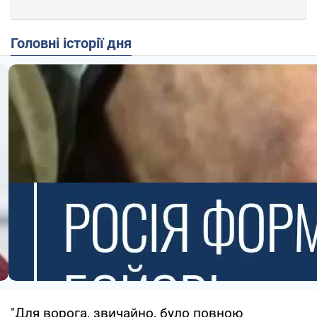
Головні історії дня
"Для ворога, звичайно, було повною