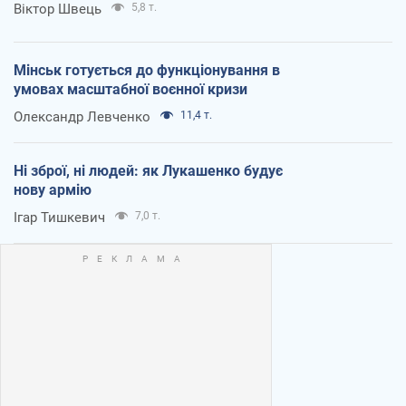
Віктор Швець
5,8 т.
Мінськ готується до функціонування в
умовах масштабної воєнної кризи
Олександр Левченко
11,4 т.
Ні зброї, ні людей: як Лукашенко будує
нову армію
Ігар Тишкевич
7,0 т.