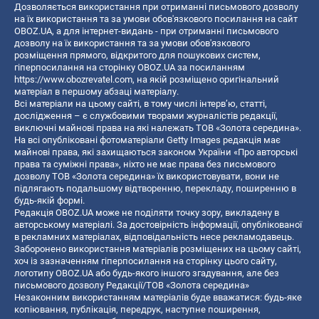
Дозволяється використання при отриманні письмового дозволу
на їх використання та за умови обов'язкового посилання на сайт
OBOZ.UA, а для інтернет-видань - при отриманні письмового
дозволу на їх використання та за умови обов'язкового
розміщення прямого, відкритого для пошукових систем,
гіперпосилання на сторінку OBOZ.UA за посиланням
https://www.obozrevatel.com
, на якій розміщено оригінальний
матеріал в першому абзаці матеріалу.
Всі матеріали на цьому сайті, в тому числі інтерв’ю, статті,
дослідження – є службовими творами журналістів редакції,
виключні майнові права на які належать ТОВ «Золота середина».
На всі опубліковані фотоматеріали Getty Images редакція має
майнові права, які захищаються законом України «Про авторські
права та суміжні права», ніхто не має права без письмового
дозволу ТОВ «Золота середина» їх використовувати, вони не
підлягають подальшому відтворенню, перекладу, поширенню в
будь-якій формі.
Редакція OBOZ.UA може не поділяти точку зору, викладену в
авторському матеріалі. За достовірність інформації, опублікованої
в рекламних матеріалах, відповідальність несе рекламодавець.
Заборонено використання матеріалів розміщених на цьому сайті,
хоч із зазначенням гіперпосилання на сторінку цього сайту,
логотипу OBOZ.UA або будь-якого іншого згадування, але без
письмового дозволу Редакції/ТОВ «Золота середина»
Незаконним використанням матеріалів буде вважатися: будь-яке
копiювання, публiкацiя, передрук, наступне поширення,