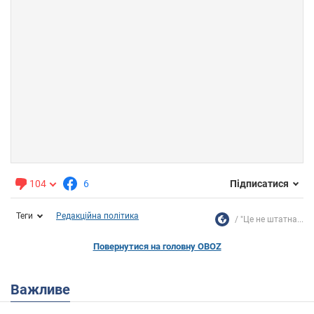
104
6
Підписатися
Теги
Редакційна політика
"Це не штатна...
Повернутися на головну OBOZ
Важливе