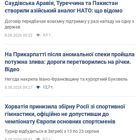
Саудівська Аравія, Туреччина та Пакистан
створили азійський аналог НАТО: що відомо
Договір передбачає взаємну підтримку у разі нападу на одну з
держав
4,9 т.
8.08.2026 00:22
На Прикарпатті після аномальної спеки пройшла
потужна злива: дороги перетворились на річки.
Відео
Негода накрила Івано-Франківщину та курортний Буковель
12,7 т.
8.08.2026 09:27
Хорватія принизила збірну Росії зі спортивної
гімнастики, офіційно не допустивши до
чемпіонату Європи основних спортсменів
Турнір відбудеться в Загребі з 13 по 23 серпня
9,7 т.
8.08.2026 09:51