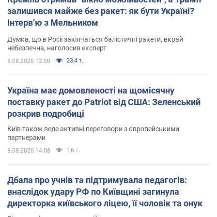
залишився майже без ракет: як бути Україні?
Інтерв’ю з Мельником
Думка, що в Росії закінчаться балістичні ракети, вкрай
небезпечна, наголосив експерт
23,4 т.
8.08.2026 12:00
Україна має домовленості на щомісячну
поставку ракет до Patriot від США: Зеленський
розкрив подробиці
Київ також веде активні переговори з європейськими
партнерами
1,6 т.
8.08.2026 14:08
Дбала про учнів та підтримувала педагогів:
внаслідок удару РФ по Київщині загинула
директорка київського ліцею, її чоловік та онук