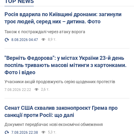
TOP NEWS
Росія вдарила по Київщині дронами: загинули
троє людей, серед них – дитина. Фото
Також є постраждалі через атаку ворога
8,9 т.
8.08.2026 04:47
"Верніть Федорова": у містах України 23-й день
поспіль тривають масові мітинги з картонками.
Фото і відео
Учасники акцій продовжують серію щоденних протестів
2,6 т.
7.08.2026 22:22
Сенат США схвалив законопроєкт Грема про
санкції проти Росії: що далі
Документ передбачає нові економічні обмеження
5,3 т.
7.08.2026 22:38