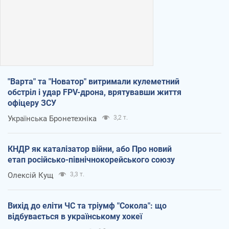
"Варта" та "Новатор" витримали кулеметний
обстріл і удар FPV-дрона, врятувавши життя
офіцеру ЗСУ
Українська Бронетехніка
3,2 т.
КНДР як каталізатор війни, або Про новий
етап російсько-північнокорейського союзу
Олексій Кущ
3,3 т.
Вихід до еліти ЧС та тріумф "Сокола": що
відбувається в українському хокеї