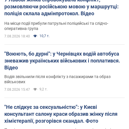
розмовляючи російською мовою у маршрутці:
поліція склала адмінпротокол. Відео
На місце події прибули патрульні поліцейські та слідчо-
оперативна група
10,7 т.
7.08.2026 18:40
"Воюють, бо дурні": у Чернівцях водій автобуса
зневажив українських військових і поплатився.
Відео
Водія звільнили після конфлікту з пасажирами та образ
військових
9,2 т.
7.08.2026 15:47
"Не слідкує за сексуальністю": у Києві
консультант салону краси образив жінку після
хімієтерапії, розгорівся скандал. Фото