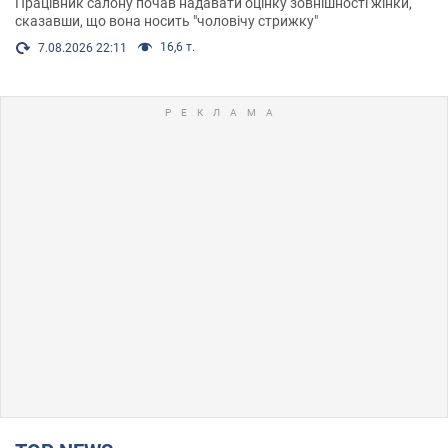
Працівник салону почав надавати оцінку зовнішності жінки,
сказавши, що вона носить "чоловічу стрижку"
16,6 т.
7.08.2026 22:11