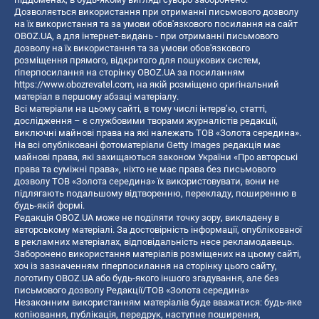
Дозволяється використання при отриманні письмового дозволу
на їх використання та за умови обов'язкового посилання на сайт
OBOZ.UA, а для інтернет-видань - при отриманні письмового
дозволу на їх використання та за умови обов'язкового
розміщення прямого, відкритого для пошукових систем,
гіперпосилання на сторінку OBOZ.UA за посиланням
https://www.obozrevatel.com
, на якій розміщено оригінальний
матеріал в першому абзаці матеріалу.
Всі матеріали на цьому сайті, в тому числі інтерв’ю, статті,
дослідження – є службовими творами журналістів редакції,
виключні майнові права на які належать ТОВ «Золота середина».
На всі опубліковані фотоматеріали Getty Images редакція має
майнові права, які захищаються законом України «Про авторські
права та суміжні права», ніхто не має права без письмового
дозволу ТОВ «Золота середина» їх використовувати, вони не
підлягають подальшому відтворенню, перекладу, поширенню в
будь-якій формі.
Редакція OBOZ.UA може не поділяти точку зору, викладену в
авторському матеріалі. За достовірність інформації, опублікованої
в рекламних матеріалах, відповідальність несе рекламодавець.
Заборонено використання матеріалів розміщених на цьому сайті,
хоч із зазначенням гіперпосилання на сторінку цього сайту,
логотипу OBOZ.UA або будь-якого іншого згадування, але без
письмового дозволу Редакції/ТОВ «Золота середина»
Незаконним використанням матеріалів буде вважатися: будь-яке
копiювання, публiкацiя, передрук, наступне поширення,