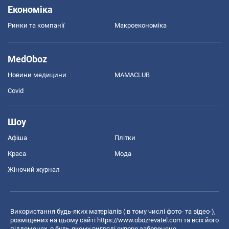
Економіка
Ринки та компанії
Макроекономіка
MedOboz
Новини медицини
MAMACLUB
Covid
Шоу
Афіша
Плітки
Краса
Мода
Жіночий журнал
Використання будь-яких матеріалів ( в тому числі фото- та відео-),
розміщених на цьому сайті
https://www.obozrevatel.com
та всіх його
піддоменах, в будь-якому вигляді суворо заборонено.