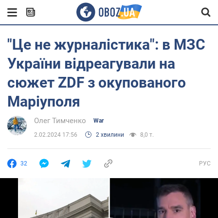
"Це не журналістика": в МЗС
України відреагували на
сюжет ZDF з окупованого
Маріуполя
Олег Тимченко
War
2.02.2024 17:56
2 хвилини
8,0 т.
32
РУС