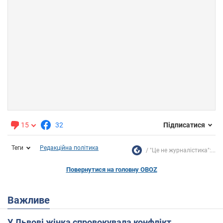
15
32
Підписатися
Теги
Редакційна політика
"Це не журналістика":...
Повернутися на головну OBOZ
Важливе
У Львові жінка спровокувала конфлікт,