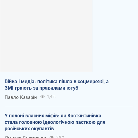
Війна і медіа: політика пішла в соцмережі, а
ЗМІ грають за правилами ютуб
Павло Казарін
1,4 т.
У полоні власних міфів: як Костянтинівка
стала головною ідеологічною пасткою для
російських окупантів
Дмитро Снєгирьов
3,9 т.