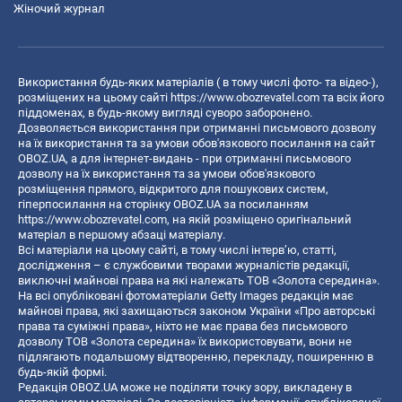
Жіночий журнал
Використання будь-яких матеріалів ( в тому числі фото- та відео-),
розміщених на цьому сайті
https://www.obozrevatel.com
та всіх його
піддоменах, в будь-якому вигляді суворо заборонено.
Дозволяється використання при отриманні письмового дозволу
на їх використання та за умови обов'язкового посилання на сайт
OBOZ.UA, а для інтернет-видань - при отриманні письмового
дозволу на їх використання та за умови обов'язкового
розміщення прямого, відкритого для пошукових систем,
гіперпосилання на сторінку OBOZ.UA за посиланням
https://www.obozrevatel.com
, на якій розміщено оригінальний
матеріал в першому абзаці матеріалу.
Всі матеріали на цьому сайті, в тому числі інтерв’ю, статті,
дослідження – є службовими творами журналістів редакції,
виключні майнові права на які належать ТОВ «Золота середина».
На всі опубліковані фотоматеріали Getty Images редакція має
майнові права, які захищаються законом України «Про авторські
права та суміжні права», ніхто не має права без письмового
дозволу ТОВ «Золота середина» їх використовувати, вони не
підлягають подальшому відтворенню, перекладу, поширенню в
будь-якій формі.
Редакція OBOZ.UA може не поділяти точку зору, викладену в