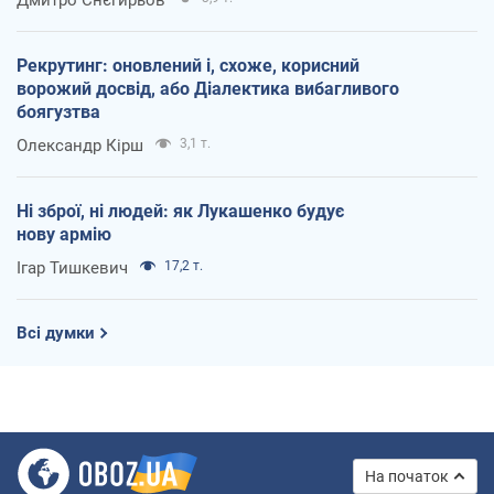
Рекрутинг: оновлений і, схоже, корисний
ворожий досвід, або Діалектика вибагливого
боягузтва
Олександр Кірш
3,1 т.
Ні зброї, ні людей: як Лукашенко будує
нову армію
Ігар Тишкевич
17,2 т.
Всі думки
На початок