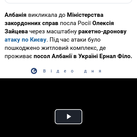
Албанія
викликала до
Міністерства
закордонних справ
посла Росії
Олексія
Зайцева
через масштабну
ракетно-дронову
атаку по Києву
. Під час атаки було
пошкоджено житловий комплекс, де
проживає
посол Албанії в Україні Ернал Філо.
Відео дня
Play Video