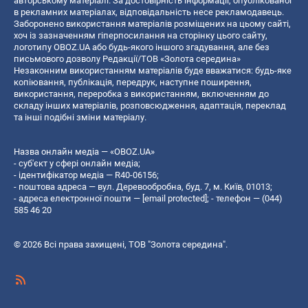
авторському матеріалі. За достовірність інформації, опублікованої
в рекламних матеріалах, відповідальність несе рекламодавець.
Заборонено використання матеріалів розміщених на цьому сайті,
хоч із зазначенням гіперпосилання на сторінку цього сайту,
логотипу OBOZ.UA або будь-якого іншого згадування, але без
письмового дозволу Редакції/ТОВ «Золота середина»
Незаконним використанням матеріалів буде вважатися: будь-яке
копiювання, публiкацiя, передрук, наступне поширення,
використання, переробка з використанням, включенням до
складу інших матеріалів, розповсюдження, адаптація, переклад
та інші подібні зміни матеріалу.
Назва онлайн медіа — «OBOZ.UA»
- суб'єкт у сфері онлайн медіа;
- ідентифікатор медіа — R40-06156;
- поштова адреса — вул. Деревообробна, буд. 7, м. Київ, 01013;
- адреса електронної пошти —
[email protected]
; - телефон — (044)
585 46 20
© 2026 Всі права захищені, ТОВ "Золота середина".