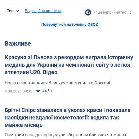
Теги
Редакційна політика
"Це неприйнятно": в...
Повернутися на головну OBOZ
Важливе
Красуня зі Львова з рекордом виграла історичну
медаль для України на чемпіонаті світу з легкої
атлетики U20. Відео
Наша співвітчизниця блискуче виступила в Орегоні
44,5 т.
9.08.2026 09:32
Брітні Спірс зізналася в уколах краси і показала
наслідки невдалої косметології: ходила так
майже місяць
Помітний наслідок процедури зберігався близько чотирьох