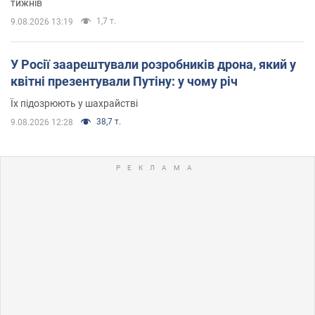
тижнів
1,7 т.
9.08.2026 13:19
У Росії заарештували розробників дрона, який у
квітні презентували Путіну: у чому річ
Їх підозрюють у шахрайстві
38,7 т.
9.08.2026 12:28