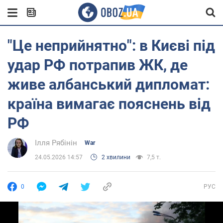
"Це неприйнятно": в Києві під
удар РФ потрапив ЖК, де
живе албанський дипломат:
країна вимагає пояснень від
РФ
Ілля Рябінін
War
24.05.2026 14:57
2 хвилини
7,5 т.
0
РУС