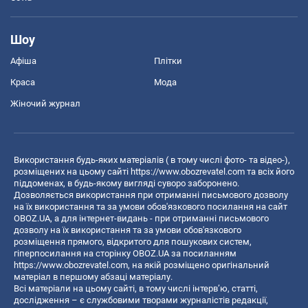
Шоу
Афіша
Плітки
Краса
Мода
Жіночий журнал
Використання будь-яких матеріалів ( в тому числі фото- та відео-),
розміщених на цьому сайті
https://www.obozrevatel.com
та всіх його
піддоменах, в будь-якому вигляді суворо заборонено.
Дозволяється використання при отриманні письмового дозволу
на їх використання та за умови обов'язкового посилання на сайт
OBOZ.UA, а для інтернет-видань - при отриманні письмового
дозволу на їх використання та за умови обов'язкового
розміщення прямого, відкритого для пошукових систем,
гіперпосилання на сторінку OBOZ.UA за посиланням
https://www.obozrevatel.com
, на якій розміщено оригінальний
матеріал в першому абзаці матеріалу.
Всі матеріали на цьому сайті, в тому числі інтерв’ю, статті,
дослідження – є службовими творами журналістів редакції,