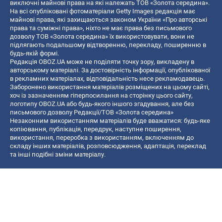
виключні майнові права на які належать ТОВ «Золота середина».
На всі опубліковані фотоматеріали Getty Images редакція має
майнові права, які захищаються законом України «Про авторські
права та суміжні права», ніхто не має права без письмового
дозволу ТОВ «Золота середина» їх використовувати, вони не
підлягають подальшому відтворенню, перекладу, поширенню в
будь-якій формі.
Редакція OBOZ.UA може не поділяти точку зору, викладену в
авторському матеріалі. За достовірність інформації, опублікованої
в рекламних матеріалах, відповідальність несе рекламодавець.
Заборонено використання матеріалів розміщених на цьому сайті,
хоч із зазначенням гіперпосилання на сторінку цього сайту,
логотипу OBOZ.UA або будь-якого іншого згадування, але без
письмового дозволу Редакції/ТОВ «Золота середина»
Незаконним використанням матеріалів буде вважатися: будь-яке
копiювання, публiкацiя, передрук, наступне поширення,
використання, переробка з використанням, включенням до
складу інших матеріалів, розповсюдження, адаптація, переклад
та інші подібні зміни матеріалу.
Назва онлайн медіа — «OBOZ.UA»
- суб'єкт у сфері онлайн медіа;
- ідентифікатор медіа — R40-06156;
- поштова адреса — вул. Деревообробна, буд. 7, м. Київ, 01013;
- адреса електронної пошти —
[email protected]
; - телефон — (044)
585 46 20