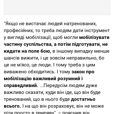
"Якщо не вистачає людей натренованих,
професійних, то треба людям дати інструмент
у вигляді мобілізації, щоб могли
мобілізувати
частину суспільства, а потім підготувати, не
кидати на поле бою,
в іншому випадку менше
шансів вижити, і це зовсім неправильно, бо
це не м'ясо, це люди. І тому треба з цим
виважено обходитись. І тому
закон про
мобілізацію важливий розумний і
справедливий.
...Передусім людям дуже
важливо сказати, куди він іде, що він буде
тренований, що в нього буде
достатньо
всього.
І на що він розраховує, він не може
піти просто в темряву", – пояснив він.