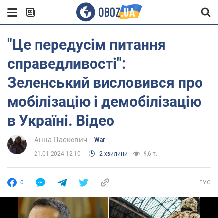
"Це передусім питання
справедливості":
Зеленський висловився про
мобілізацію і демобілізацію
в Україні. Відео
Анна Паскевич
War
21.01.2024 12:10
2 хвилини
9,6 т.
0
РУС