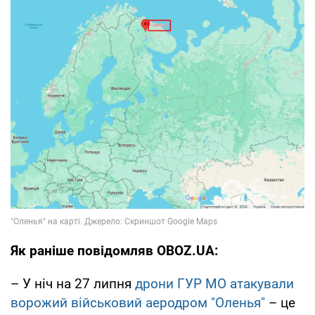
Як раніше повідомляв OBOZ.UA:
– У ніч на 27 липня
дрони ГУР МО атакували
ворожий військовий аеродром "Оленья"
– це