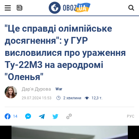
"Це справді олімпійське
досягнення": у ГУР
висловилися про ураження
Ту-22М3 на аеродромі
"Оленья"
Дар'я Дурова
War
29.07.2024 15:53
2 хвилини
12,3 т.
14
РУС