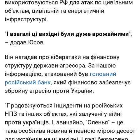
використовуються РФ для атак по цивільним
об'єктам, цивільній та енергетичній
інфраструктурі.
"
І взагалі ці вихідні були дуже врожайними
",
– додав Юсов.
Він нагадав про кібератаки на фінансову
структуру держави-агресора. За нашою
інформацією, атакований був
головний
російський банк
, який фінансово забезпечує
збройну агресію проти України.
"Продовжуються інциденти на російських
НПЗ та інших об’єктах, які залучені у війні
проти українців. І, звичайно, "Оленья" – це
така особлива новина й певною мірою десерт
для українців на ці вихідні. І далі безумовно