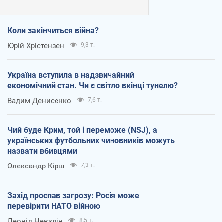
Коли закінчиться війна?
Юрій Хрістензен
9,3 т.
Україна вступила в надзвичайний
економічний стан. Чи є світло вкінці тунелю?
Вадим Денисенко
7,6 т.
Чий буде Крим, той і переможе (NSJ), а
українських футбольних чиновників можуть
назвати вбивцями
Олександр Кірш
7,3 т.
Захід проспав загрозу: Росія може
перевірити НАТО війною
Леонід Невзлін
8,5 т.