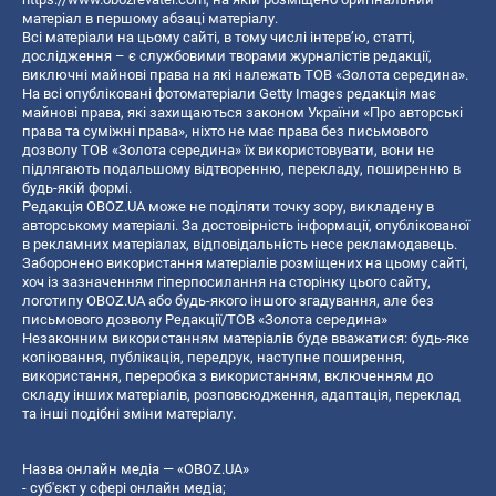
матеріал в першому абзаці матеріалу.
Всі матеріали на цьому сайті, в тому числі інтерв’ю, статті,
дослідження – є службовими творами журналістів редакції,
виключні майнові права на які належать ТОВ «Золота середина».
На всі опубліковані фотоматеріали Getty Images редакція має
майнові права, які захищаються законом України «Про авторські
права та суміжні права», ніхто не має права без письмового
дозволу ТОВ «Золота середина» їх використовувати, вони не
підлягають подальшому відтворенню, перекладу, поширенню в
будь-якій формі.
Редакція OBOZ.UA може не поділяти точку зору, викладену в
авторському матеріалі. За достовірність інформації, опублікованої
в рекламних матеріалах, відповідальність несе рекламодавець.
Заборонено використання матеріалів розміщених на цьому сайті,
хоч із зазначенням гіперпосилання на сторінку цього сайту,
логотипу OBOZ.UA або будь-якого іншого згадування, але без
письмового дозволу Редакції/ТОВ «Золота середина»
Незаконним використанням матеріалів буде вважатися: будь-яке
копiювання, публiкацiя, передрук, наступне поширення,
використання, переробка з використанням, включенням до
складу інших матеріалів, розповсюдження, адаптація, переклад
та інші подібні зміни матеріалу.
Назва онлайн медіа — «OBOZ.UA»
- суб'єкт у сфері онлайн медіа;