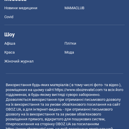
Новини медицини
MAMACLUB
Covid
Шоу
Афіша
Плітки
Краса
Мода
Жіночий журнал
Використання будь-яких матеріалів ( в тому числі фото- та відео-),
розміщених на цьому сайті
https://www.obozrevatel.com
та всіх його
піддоменах, в будь-якому вигляді суворо заборонено.
Дозволяється використання при отриманні письмового дозволу
на їх використання та за умови обов'язкового посилання на сайт
OBOZ.UA, а для інтернет-видань - при отриманні письмового
дозволу на їх використання та за умови обов'язкового
розміщення прямого, відкритого для пошукових систем,
гіперпосилання на сторінку OBOZ.UA за посиланням
https://www.obozrevatel.com
, на якій розміщено оригінальний