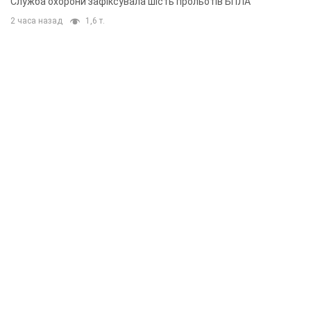
Служба охорони зафіксувала шість прольотів БПЛА
2 часа назад
1,6 т.