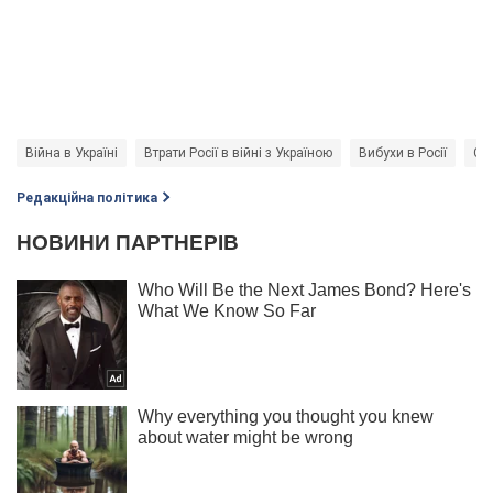
Війна в Україні
Втрати Росії в війні з Україною
Вибухи в Росії
Си
Редакційна політика