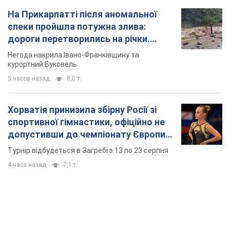
На Прикарпатті після аномальної
спеки пройшла потужна злива:
дороги перетворились на річки.
Відео
Негода накрила Івано-Франківщину та
курортний Буковель
5 часов назад
8,0 т.
Хорватія принизила збірну Росії зі
спортивної гімнастики, офіційно не
допустивши до чемпіонату Європи
основних спортсменів
Турнір відбудеться в Загребі з 13 по 23 серпня
4 часа назад
7,1 т.