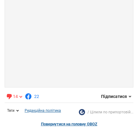
14
22
Підписатися
Теги
Редакційна політика
Цілили по припортовій...
Повернутися на головну OBOZ