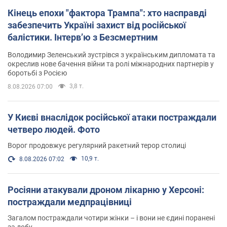
Кінець епохи "фактора Трампа": хто насправді
забезпечить Україні захист від російської
балістики. Інтерв’ю з Безсмертним
Володимир Зеленський зустрівся з українським дипломата та
окреслив нове бачення війни та ролі міжнародних партнерів у
боротьбі з Росією
3,8 т.
8.08.2026 07:00
У Києві внаслідок російської атаки постраждали
четверо людей. Фото
Ворог продовжує регулярний ракетний терор столиці
10,9 т.
8.08.2026 07:02
Росіяни атакували дроном лікарню у Херсоні:
постраждали медпрацівниці
Загалом постраждали чотири жінки – і вони не єдині поранені
за добу