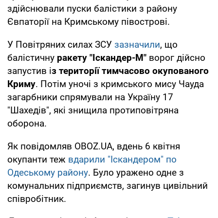
здійснювали пуски балістики з району
Євпаторії на Кримському півострові.
У Повітряних силах ЗСУ
зазначили
, що
балістичну
ракету "Іскандер-М"
ворог дійсно
запустив і
з території тимчасово окупованого
Криму
. Потім уночі з кримського мису Чауда
загарбники спрямували на Україну 17
"Шахедів", які знищила протиповітряна
оборона.
Як повідомляв OBOZ.UA, вдень 6 квітня
окупанти теж
вдарили "Іскандером" по
Одеському району
. Було уражено одне з
комунальних підприємств, загинув цивільний
співробітник.