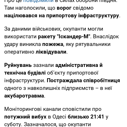
Про це
повідомили
в Силах оборони півдня.
Там наголосили, що
ворог
свідомо
націлювався на припортову інфраструктуру
.
За даними військових, окупанти могли
використати
ракету "Іскандер-М"
. Внаслідок
удару виникла
пожежа
, яку рятувальники
оперативно
ліквідували
.
Руйнувань
зазнали
адміністративна й
технічна будівлі
об’єкту припортової
інфраструктури.
Постраждала співробітниця
одного з навколишніх підприємств – в неї
акубаротравма
.
Моніторингові канали сповістили про
потужний вибух
в Одесі
близько 21:41
у
суботу. Зазначалося, що окупанти