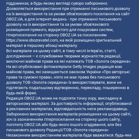
піддоменах, в будь-якому вигляді суворо заборонено.
Дозволяється використання при отриманні письмового дозволу
на їх використання та за умови обов'язкового посилання на сайт
OBOZ.UA, а для інтернет-видань - при отриманні письмового
дозволу на їх використання та за умови обов'язкового
розміщення прямого, відкритого для пошукових систем,
гіперпосилання на сторінку OBOZ.UA за посиланням
https://www.obozrevatel.com
, на якій розміщено оригінальний
матеріал в першому абзаці матеріалу.
Всі матеріали на цьому сайті, в тому числі інтерв’ю, статті,
дослідження – є службовими творами журналістів редакції,
виключні майнові права на які належать ТОВ «Золота середина».
На всі опубліковані фотоматеріали Getty Images редакція має
майнові права, які захищаються законом України «Про авторські
права та суміжні права», ніхто не має права без письмового
дозволу ТОВ «Золота середина» їх використовувати, вони не
підлягають подальшому відтворенню, перекладу, поширенню в
будь-якій формі.
Редакція OBOZ.UA може не поділяти точку зору, викладену в
авторському матеріалі. За достовірність інформації, опублікованої
в рекламних матеріалах, відповідальність несе рекламодавець.
Заборонено використання матеріалів розміщених на цьому сайті,
хоч із зазначенням гіперпосилання на сторінку цього сайту,
логотипу OBOZ.UA або будь-якого іншого згадування, але без
письмового дозволу Редакції/ТОВ «Золота середина»
Незаконним використанням матеріалів буде вважатися: будь-яке