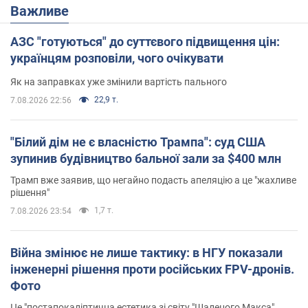
Важливе
АЗС "готуються" до суттєвого підвищення цін:
українцям розповіли, чого очікувати
Як на заправках уже змінили вартість пального
22,9 т.
7.08.2026 22:56
"Білий дім не є власністю Трампа": суд США
зупинив будівництво бальної зали за $400 млн
Трамп вже заявив, що негайно подасть апеляцію а це "жахливе
рішення"
1,7 т.
7.08.2026 23:54
Війна змінює не лише тактику: в НГУ показали
інженерні рішення проти російських FPV-дронів.
Фото
Це "постапокаліптична естетика зі світу "Шаленого Макса"