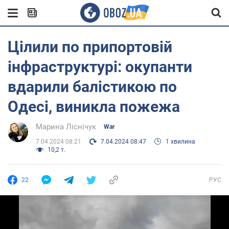
Цілили по припортовій
інфраструктурі: окупанти
вдарили балістикою по
Одесі, виникла пожежа
Марина Ліснічук
War
7.04.2024 08:21
7.04.2024 08:47
1 хвилина
10,2 т.
22
РУС