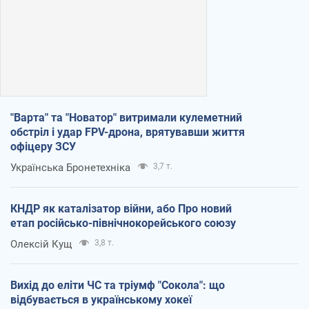
"Варта" та "Новатор" витримали кулеметний
обстріл і удар FPV-дрона, врятувавши життя
офіцеру ЗСУ
Українська Бронетехніка
3,7 т.
КНДР як каталізатор війни, або Про новий
етап російсько-північнокорейського союзу
Олексій Кущ
3,8 т.
Вихід до еліти ЧС та тріумф "Сокола": що
відбувається в українському хокеї