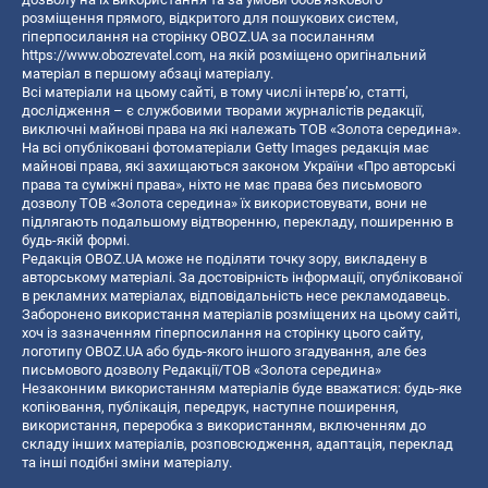
розміщення прямого, відкритого для пошукових систем,
гіперпосилання на сторінку OBOZ.UA за посиланням
https://www.obozrevatel.com
, на якій розміщено оригінальний
матеріал в першому абзаці матеріалу.
Всі матеріали на цьому сайті, в тому числі інтерв’ю, статті,
дослідження – є службовими творами журналістів редакції,
виключні майнові права на які належать ТОВ «Золота середина».
На всі опубліковані фотоматеріали Getty Images редакція має
майнові права, які захищаються законом України «Про авторські
права та суміжні права», ніхто не має права без письмового
дозволу ТОВ «Золота середина» їх використовувати, вони не
підлягають подальшому відтворенню, перекладу, поширенню в
будь-якій формі.
Редакція OBOZ.UA може не поділяти точку зору, викладену в
авторському матеріалі. За достовірність інформації, опублікованої
в рекламних матеріалах, відповідальність несе рекламодавець.
Заборонено використання матеріалів розміщених на цьому сайті,
хоч із зазначенням гіперпосилання на сторінку цього сайту,
логотипу OBOZ.UA або будь-якого іншого згадування, але без
письмового дозволу Редакції/ТОВ «Золота середина»
Незаконним використанням матеріалів буде вважатися: будь-яке
копiювання, публiкацiя, передрук, наступне поширення,
використання, переробка з використанням, включенням до
складу інших матеріалів, розповсюдження, адаптація, переклад
та інші подібні зміни матеріалу.