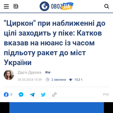
"Циркон" при наближенні до
цілі заходить у піке: Катков
вказав на нюанс із часом
підльоту ракет до міст
України
Дар'я Дурова
War
26.03.2024 15:59
2 хвилини
10,3 т.
0
РУС