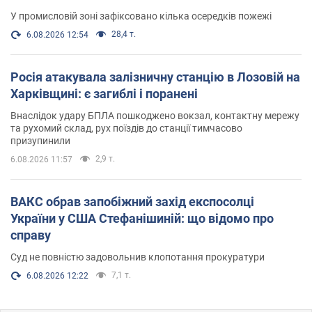
У промисловій зоні зафіксовано кілька осередків пожежі
28,4 т.
6.08.2026 12:54
Росія атакувала залізничну станцію в Лозовій на
Харківщині: є загиблі і поранені
Внаслідок удару БПЛА пошкоджено вокзал, контактну мережу
та рухомий склад, рух поїздів до станції тимчасово
призупинили
2,9 т.
6.08.2026 11:57
ВАКС обрав запобіжний захід експосолці
України у США Стефанішиній: що відомо про
справу
Суд не повністю задовольнив клопотання прокуратури
7,1 т.
6.08.2026 12:22