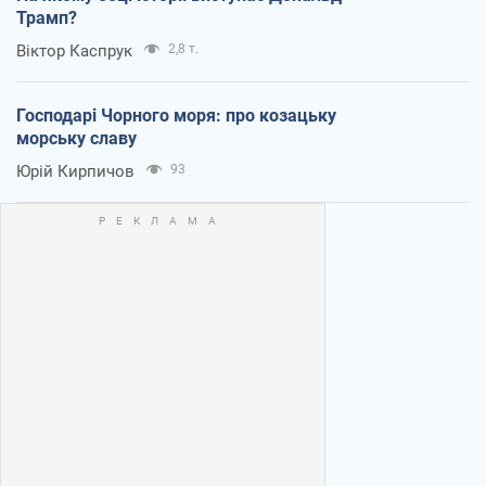
Трамп?
Віктор Каспрук
2,8 т.
Господарі Чорного моря: про козацьку
морську славу
Юрій Кирпичов
93