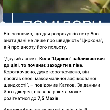
Він зазначив, що для розрахунків потрібно
знати дані не лише про швидкість "Циркона",
а й про висоту його польоту.
"Другий аспект.
Коли "Циркон" наближається
до цілі, то починає заходити в піке
.
Короткочасно, дуже короткочасно, він
досягає своєї максимальної зафіксованої
швидкості", – повідомив Катков. За даними
його джерел, вказана ракета може
розігнатися до
7,5 Махів
.
Але вже ближче до землі, у щільнішій