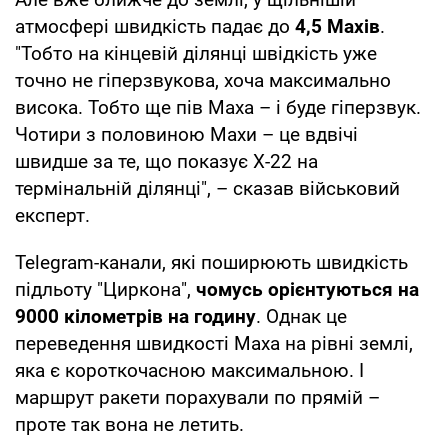
атмосфері швидкість падає до
4,5 Махів
.
"Тобто на кінцевій ділянці швідкість уже
точно не гіперзвукова, хоча максимально
висока. Тобто ще пів Маха – і буде гіперзвук.
Чотири з половиною Махи – це вдвічі
швидше за те, що показує Х-22 на
термінальній ділянці", – сказав військовий
експерт.
Telegram-канали, які поширюють швидкість
підльоту "Циркона",
чомусь орієнтуються на
9000 кілометрів на годину
. Однак це
переведення швидкості Маха на рівні землі,
яка є короткочасною максимальною. І
маршрут ракети порахували по прямій –
проте так вона не летить.