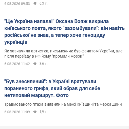
6,3 т.
6.08.2026 09:53
"Це Україна напала!" Оксана Вояж викрила
київського поета, якого "зазомбували": він навіть
російської не знав, а тепер хоче геноциду
українців
Як зазначила артистка, письменник був фанатом України, але
після переїзду в РФ йому "промили мозок"
3,6 т.
6.08.2026 11:42
"Був знесилений": в Україні врятували
пораненого грифа, який обрав для себе
нетиповий маршрут. Фото
Травмованого птаха виявили на межі Київщині та Черкащини
1,9 т.
6.08.2026 11:09