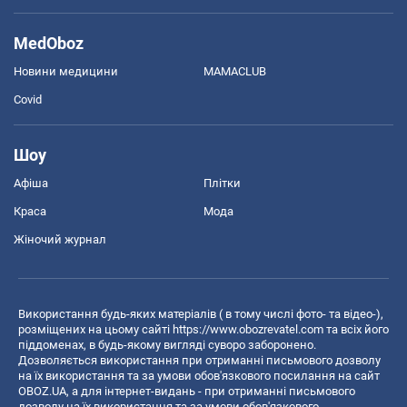
MedOboz
Новини медицини
MAMACLUB
Covid
Шоу
Афіша
Плітки
Краса
Мода
Жіночий журнал
Використання будь-яких матеріалів ( в тому числі фото- та відео-),
розміщених на цьому сайті
https://www.obozrevatel.com
та всіх його
піддоменах, в будь-якому вигляді суворо заборонено.
Дозволяється використання при отриманні письмового дозволу
на їх використання та за умови обов'язкового посилання на сайт
OBOZ.UA, а для інтернет-видань - при отриманні письмового
дозволу на їх використання та за умови обов'язкового