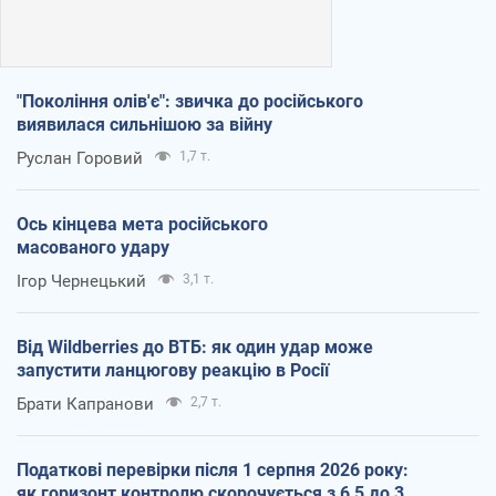
"Покоління олів'є": звичка до російського
виявилася сильнішою за війну
Руслан Горовий
1,7 т.
Ось кінцева мета російського
масованого удару
Ігор Чернецький
3,1 т.
Від Wildberries до ВТБ: як один удар може
запустити ланцюгову реакцію в Росії
Брати Капранови
2,7 т.
Податкові перевірки після 1 серпня 2026 року:
як горизонт контролю скорочується з 6,5 до 3