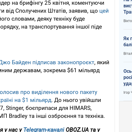
йдер на брифінгу 25 квітня, коментуючи
вис
и від Сполучених Штатів, заявив, що
цей
Тра
 його словами, деяку техніку буде
Вікт
орядку, на транспортування іншої піде
Як 
бал
Віта
Джо Байден підписав законопроєкт
, який
мним державам, зокрема $61 мільярд
Ось
рос
уда
олосив про виділення нового пакету
Ігор
раїні на $1 мільярд
. До нього увійшли
, Stinger, боєприпаси для HIMARS,
П Bradley та інші озброєння та техніка.
я у нас у
Telegram-каналі
OBOZ.UA та у