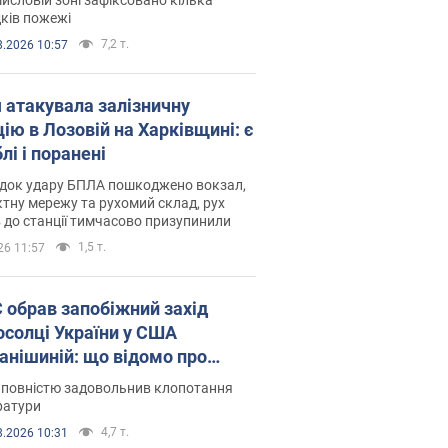
ків пожежі
7,2 т.
8.2026 10:57
я атакувала залізничну
ію в Лозовій на Харківщині: є
лі і поранені
ідок удару БПЛА пошкоджено вокзал,
тну мережу та рухомий склад, рух
в до станції тимчасово призупинили
1,5 т.
26 11:57
запобіжний захід
осолці України у США
анішиній: що відомо про
ву
 повністю задовольнив клопотання
ратури
4,7 т.
8.2026 10:31