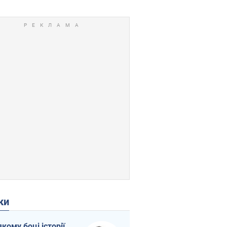
ки
якому боці історії