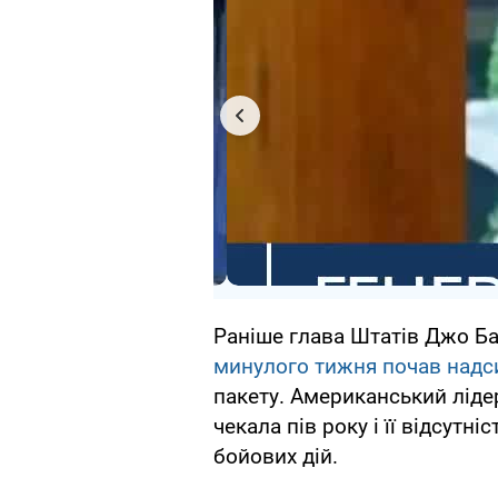
Раніше глава Штатів Джо Б
минулого тижня почав надс
пакету. Американський ліде
чекала пів року і її відсутн
бойових дій.