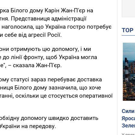
рка Білого дому Карін Жан-П'єр на
тня. Представниця адміністрації
наголосила, що Україна гостро потребує
TO
 себе від агресії Росії.
Вони отримують цю допомогу, і ми
 до лінії фронту, щоб Україна могла
", – сказала Жан-П'єр.
кому статусі зараз перебуває доставка
ниця Білого дому зазначила, що хоче
анні, оскільки це стосується оперативної
Сили
еобхідну допомогу швидко доставить
Ярос
Зеле
країни на передову.
У пром