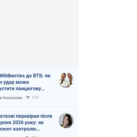
 Wildberries до ВТБ: як
н удар може
устити ланцюгову
кцію в Росії
639
и Капранови
аткові перевірки після
ерпня 2026 року: як
изонт контролю
рочується з 6,5 до 3