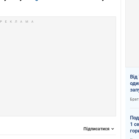
Від
оди
зап
реа
Брат
Под
1 с
Підписатися
гор
ско