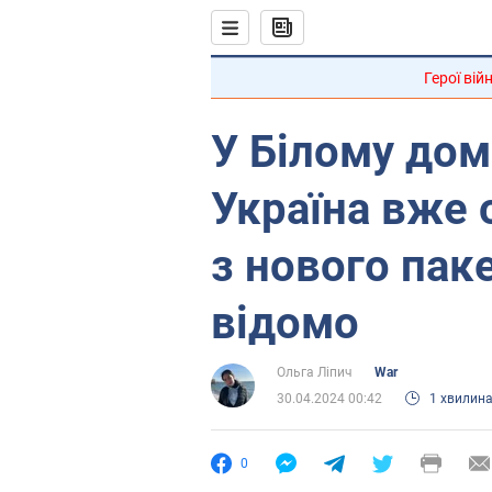
Герої вій
У Білому дом
Україна вже 
з нового пак
відомо
Ольга Ліпич
War
30.04.2024 00:42
1 хвилин
0