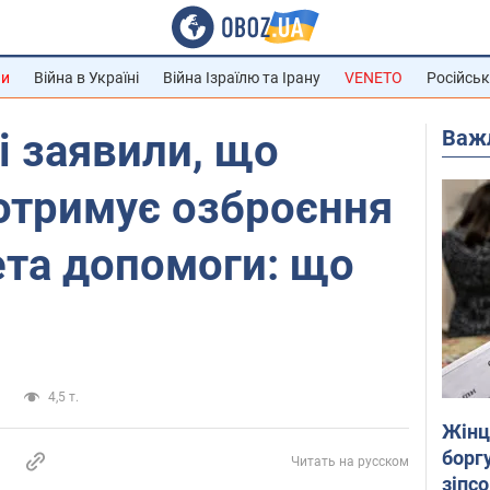
ни
Війна в Україні
Війна Ізраїлю та Ірану
VENETO
Російськ
Важ
і заявили, що
отримує озброєння
ета допомоги: що
а
4,5 т.
Жінці
боргу
Читать на русском
зіпс