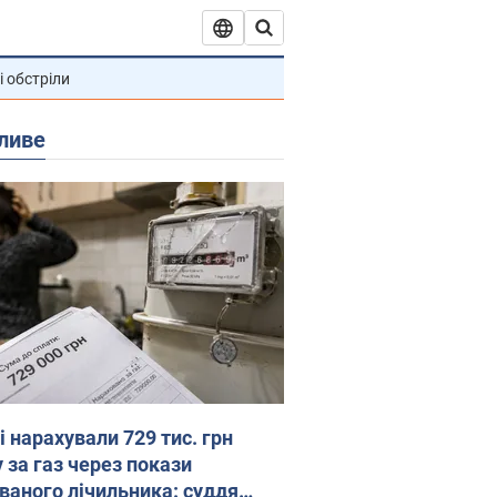
і обстріли
ливе
 нарахували 729 тис. грн
 за газ через покази
ованого лічильника: суддя