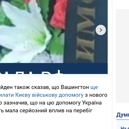
айден також сказав, що Вашингтон
ще
илати Києву військову допомогу
з нового
р зазначив, що на цю допомогу Україна
ість мала серйозний вплив на перебіг
Дум
На 