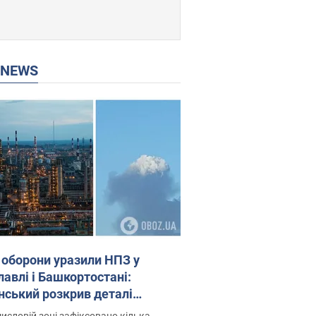
P NEWS
 оборони уразили НПЗ у
лавлі і Башкортостані:
нський розкрив деталі
операції. Фото і відео
исловій зоні зафіксовано кілька