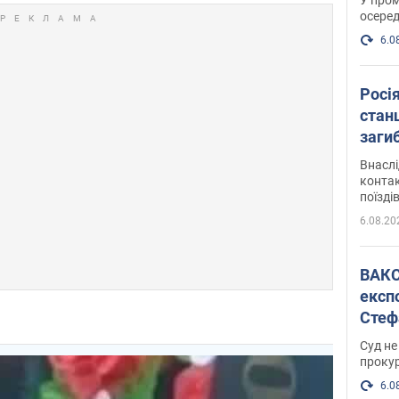
осеред
6.0
Росі
станц
загиб
Внасл
контак
поїзді
6.08.20
ВАКС обрав 
експ
Стеф
спра
Суд не
проку
6.0