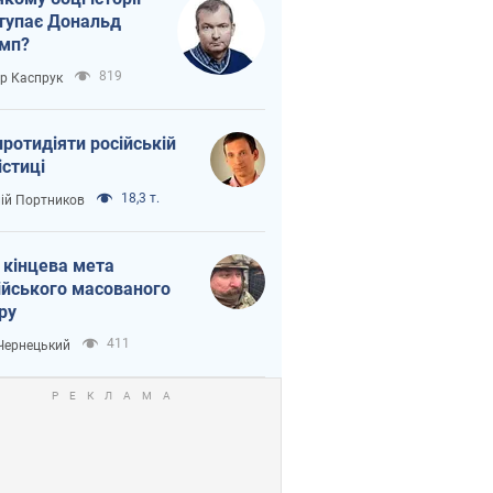
тупає Дональд
мп?
819
ор Каспрук
протидіяти російській
істиці
18,3 т.
лій Портников
 кінцева мета
ійського масованого
ру
411
 Чернецький