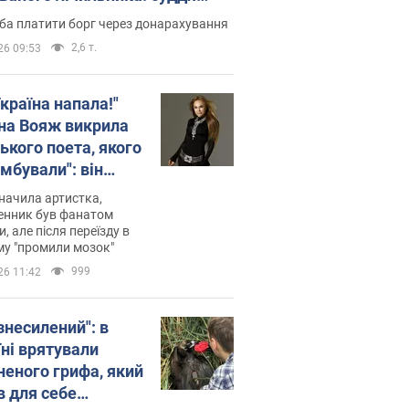
лив неочікуване рішення
ба платити борг через донарахування
2,6 т.
26 09:53
країна напала!"
на Вояж викрила
ького поета, якого
мбували": він
ь російської не
начила артистка,
 а тепер хоче
енник був фанатом
и, але після переїзду в
циду українців
му "промили мозок"
999
26 11:42
знесилений": в
їні врятували
неного грифа, який
в для себе