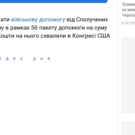
нети
Травм
Фото
на меж
Черка
вати
військову допомогу
від Сполучених
6.08.20
у в рамках 56 пакету допомоги на суму
Кошти на нього схвалили в Конгресі США
ідео дня