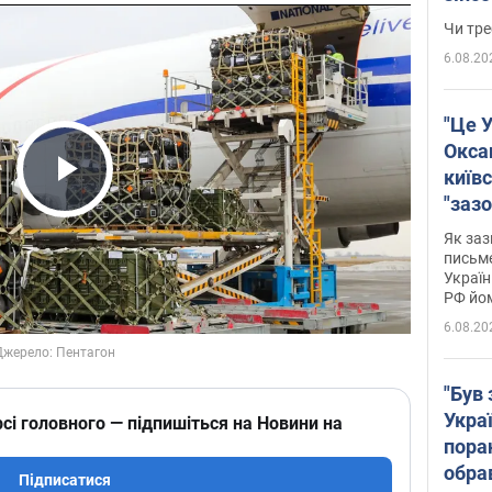
ухва
Чи тре
6.08.20
"Це У
Окса
київс
Play Video
"зазо
навіт
Як заз
знав,
письм
Україн
гено
РФ йо
6.08.20
"Був 
Укра
сі головного — підпишіться на Новини на
пора
обра
Підписатися