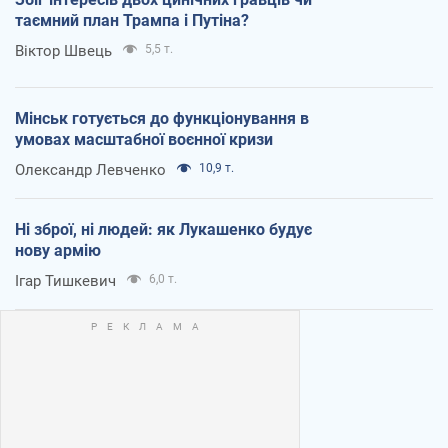
таємний план Трампа і Путіна?
Віктор Швець
5,5 т.
Мінськ готується до функціонування в
умовах масштабної воєнної кризи
Олександр Левченко
10,9 т.
Ні зброї, ні людей: як Лукашенко будує
нову армію
Ігар Тишкевич
6,0 т.