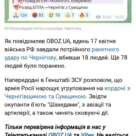
Як повідомляв OBOZ.UA, вдень 17 квітня
війська РФ завдали потрійного
ракетного
удару по Чернігову,
вбивши 18 людей. Ще 78
людей було поранено.
Напередодні в Генштабі ЗСУ розповіли, що
армія Росії нарощує угруповання на
кордоні з
Чернігівщиною та Сумщиною
. Звідти
окупанти б'ють "Шахедами", з авіації та
артилерії, а також чинять сковуючі дії.
Тільки
перевірена інформація в нас у
Telegram-каналі
OBOZ.UA
та
Viber
. Не ведіться