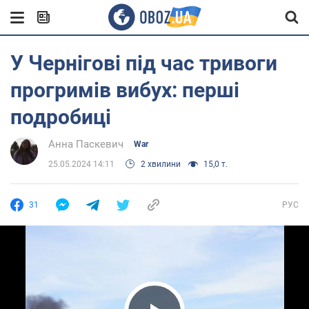
У Чернігові під час тривоги
прогримів вибух: перші
подробиці
Анна Паскевич
War
25.05.2024 14:11
2 хвилини
15,0 т.
31
РУС