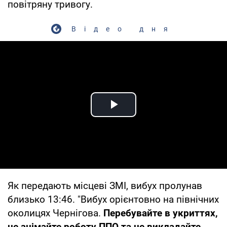
повітряну тривогу.
Відео дня
Play Video
Як передають місцеві ЗМІ, вибух пролунав
близько 13:46. "Вибух орієнтовно на північних
околицях Чернігова.
Перебувайте в укриттях,
не знімайте роботу ППО та не викладайте