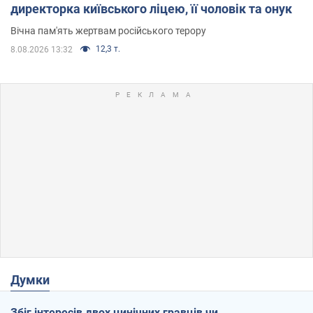
директорка київського ліцею, її чоловік та онук
Вічна пам'ять жертвам російського терору
12,3 т.
8.08.2026 13:32
Думки
Збіг інтересів двох цинічних гравців чи