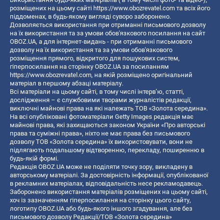
розміщених на цьому сайті
https://www.obozrevatel.com
та всіх його
піддоменах, в будь-якому вигляді суворо заборонено.
Дозволяється використання при отриманні письмового дозволу
на їх використання та за умови обов'язкового посилання на сайт
OBOZ.UA, а для інтернет-видань - при отриманні письмового
дозволу на їх використання та за умови обов'язкового
розміщення прямого, відкритого для пошукових систем,
гіперпосилання на сторінку OBOZ.UA за посиланням
https://www.obozrevatel.com
, на якій розміщено оригінальний
матеріал в першому абзаці матеріалу.
Всі матеріали на цьому сайті, в тому числі інтерв’ю, статті,
дослідження – є службовими творами журналістів редакції,
виключні майнові права на які належать ТОВ «Золота середина».
На всі опубліковані фотоматеріали Getty Images редакція має
майнові права, які захищаються законом України «Про авторські
права та суміжні права», ніхто не має права без письмового
дозволу ТОВ «Золота середина» їх використовувати, вони не
підлягають подальшому відтворенню, перекладу, поширенню в
будь-якій формі.
Редакція OBOZ.UA може не поділяти точку зору, викладену в
авторському матеріалі. За достовірність інформації, опублікованої
в рекламних матеріалах, відповідальність несе рекламодавець.
Заборонено використання матеріалів розміщених на цьому сайті,
хоч із зазначенням гіперпосилання на сторінку цього сайту,
логотипу OBOZ.UA або будь-якого іншого згадування, але без
письмового дозволу Редакції/ТОВ «Золота середина»