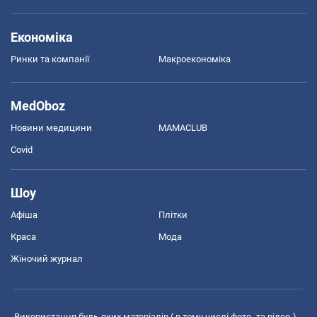
Економіка
Ринки та компанії
Макроекономіка
MedOboz
Новини медицини
MAMACLUB
Covid
Шоу
Афіша
Плітки
Краса
Мода
Жіночий журнал
Використання будь-яких матеріалів ( в тому числі фото- та відео-),