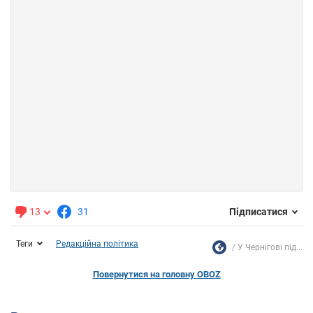
13
31
Підписатися
Теги
Редакційна політика
У Чернігові під...
Повернутися на головну OBOZ