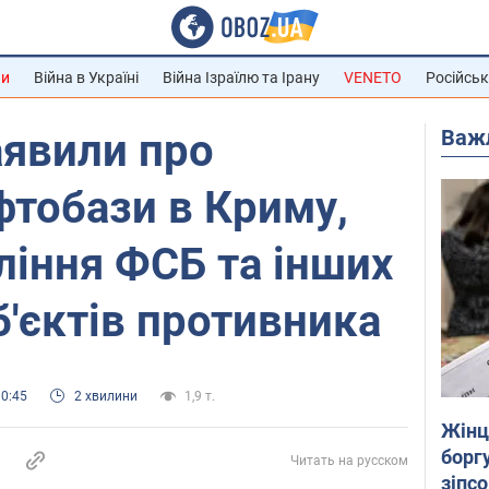
ни
Війна в Україні
Війна Ізраїлю та Ірану
VENETO
Російськ
Важ
аявили про
тобази в Криму,
ління ФСБ та інших
б'єктів противника
10:45
2 хвилини
1,9 т.
Жінці
боргу
Читать на русском
зіпс