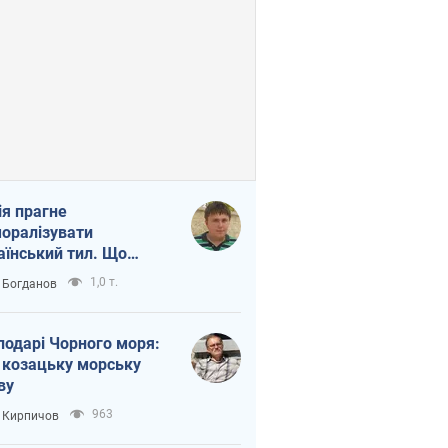
ія прагне
оралізувати
аїнський тил. Що
то собі нагадати
1,0 т.
 Богданов
подарі Чорного моря:
 козацьку морську
ву
963
 Кирпичов