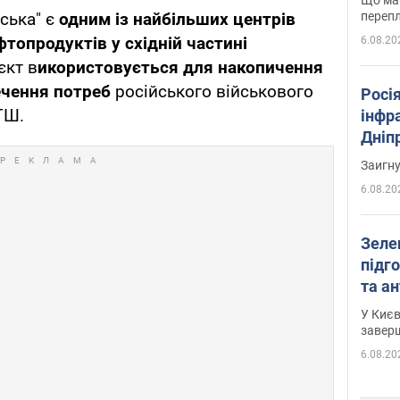
перепл
ська" є
одним із найбільших центрів
фтопродуктів у східній частині
6.08.20
єкт в
икористовується для накопичення
ечення потреб
російського військового
Росія
ГШ.
інфр
Дніпр
пора
Заигн
6.08.20
Зеле
підго
та антибалістичної програми
FREY
У Києв
завер
6.08.20