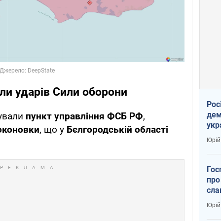
дали ударів Сили оборони
Рос
дем
ували
пункт управління ФСБ РФ
,
укр
оконовки
, що у
Бєлгородській області
вар
Юрій
Гос
про
сла
Юрій