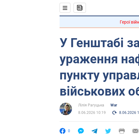
Герої вій
У Генштабі з
ураження наф
пункту управ
військових о
Лілія Рагуцька
War
8.06.2026 10:19
8.06.2026 
0