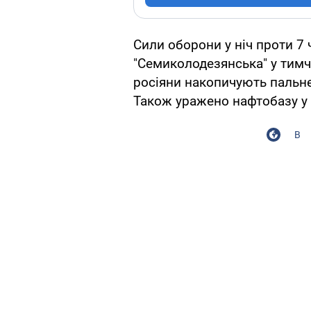
Сили оборони у ніч проти 7
"Семиколодезянська" у тим
росіяни накопичують пальне
Також уражено нафтобазу у 
В