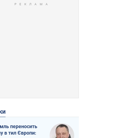
ки
мль переносить
ну в тил Європи: