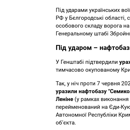
Під ударами українських во
РФ у Бєлгородські області,
особового складу ворога н
Генеральному штабі Збройни
Під ударом – нафтоба
У Генштабі підтвердили
ура
тимчасово окупованому Кр
Так, у ніч проти 7 червня 2
уразили нафтобазу "Семик
Леніне
(у рамках виконання
перейменований на Єди-Кую)
Автономної Республіки Кри
об’єкта.