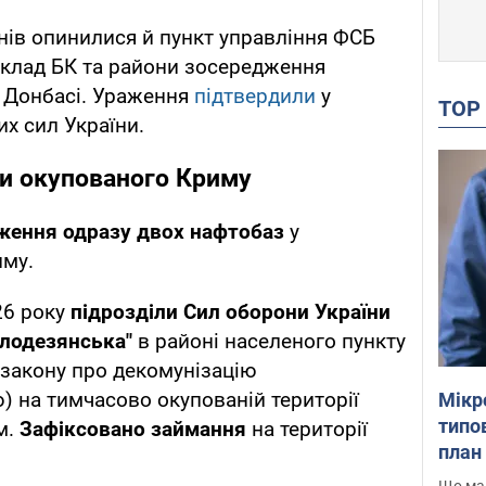
їнів опинилися й пункт управління ФСБ
 склад БК та райони зосередження
а Донбасі. Ураження
підтвердили
у
TO
х сил України.
зи окупованого Криму
ження одразу двох нафтобаз
у
иму.
026 року
підрозділи Сил оборони України
олодезянська"
в районі населеного пункту
 закону про декомунізацію
 на тимчасово окупованій території
Мікр
типов
м.
Зафіксовано займання
на території
план 
Що маю