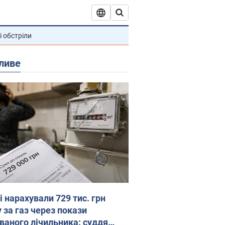
і обстріли
ливе
 нарахували 729 тис. грн
 за газ через покази
ованого лічильника: суддя