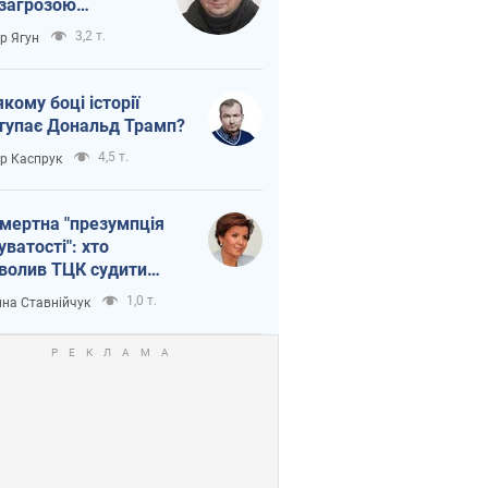
 загрозою
тична логістика
3,2 т.
ор Ягун
якому боці історії
тупає Дональд Трамп?
4,5 т.
ор Каспрук
мертна "презумпція
уватості": хто
волив ТЦК судити
иблих захисників
1,0 т.
на Ставнійчук