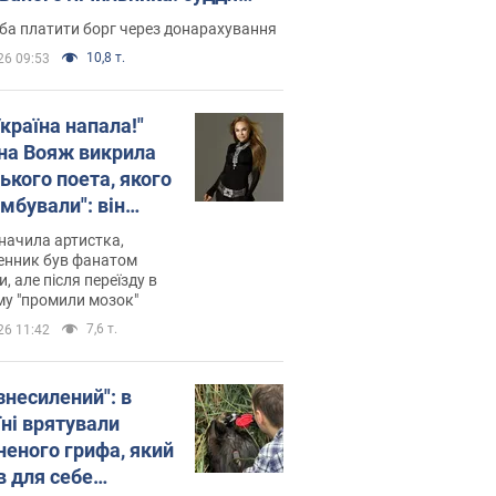
лив неочікуване рішення
ба платити борг через донарахування
10,8 т.
26 09:53
країна напала!"
на Вояж викрила
ького поета, якого
мбували": він
ь російської не
начила артистка,
 а тепер хоче
енник був фанатом
и, але після переїзду в
циду українців
му "промили мозок"
7,6 т.
26 11:42
знесилений": в
їні врятували
неного грифа, який
в для себе