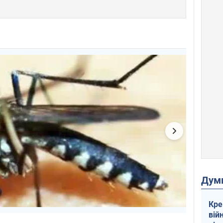
Дум
Кре
вій