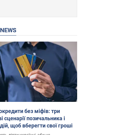
P NEWS
окредити без міфів: три
і сценарії позичальника і
дій, щоб вберегти свої гроші
ть діяти українці, аби не