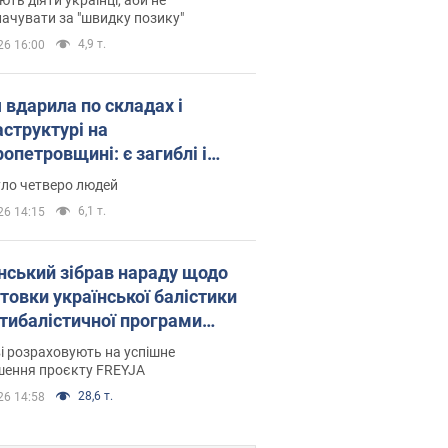
ачувати за "швидку позику"
4,9 т.
26 16:00
 вдарила по складах і
аструктурі на
опетровщині: є загиблі і
нені. Фото
уло четверо людей
6,1 т.
26 14:15
нський зібрав нараду щодо
товки української балістики
JA: які рішення готуються
і розраховують на успішне
шення проєкту FREYJA
28,6 т.
26 14:58