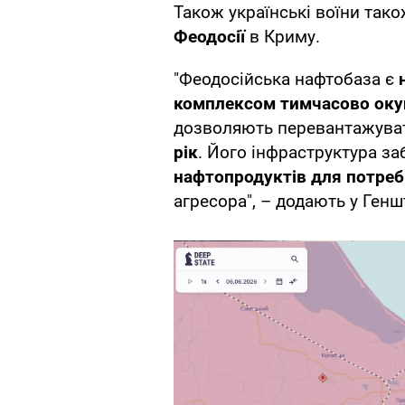
Також українські воїни так
Феодосії
в Криму.
"Феодосійська нафтобаза є
н
комплексом тимчасово оку
дозволяють перевантажув
рік
. Його інфраструктура за
нафтопродуктів для потреб
агресора", – додають у Генш