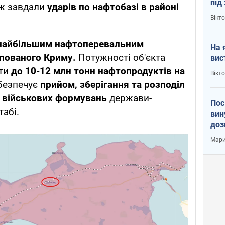
під
ож завдали
ударів по нафтобазі в районі
кри
Вікт
айбільшим нафтоперевальним
На 
пованого Криму.
Потужності об'єкта
вис
ати
до 10-12 млн тонн нафтопродуктів на
Вікт
безпечує
прийом, зберігання та розподіл
 військових формувань
держави-
Пос
табі.
вин
доз
заг
Мари