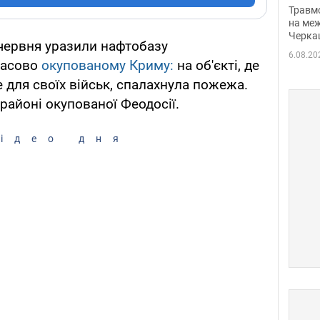
нети
Травм
Фото
на меж
Черка
 червня уразили нафтобазу
6.08.20
часово
окупованому Криму:
на об'єкті, де
 для своїх військ, спалахнула пожежа.
районі окупованої Феодосії.
ідео дня