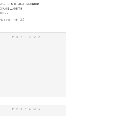
повий маршрут.
ованого птаха виявили
і Київщині та
щини
2,9 т.
26 11:09