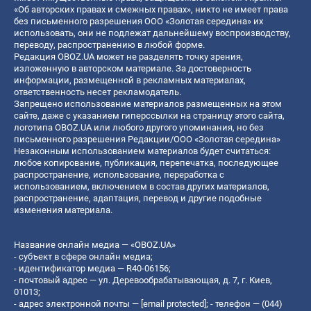
«Об авторских правах и смежных правах», никто не имеет права
без письменного разрешения ООО «Золотая середина» их
использовать, они не подлежат дальнейшему воспроизводству,
переводу, распространению в любой форме.
Редакция OBOZ.UA может не разделять точку зрения,
изложенную в авторском материале. За достоверность
информации, размещенной в рекламных материалах,
ответственность несет рекламодатель.
Запрещено использование материалов размещенных на этом
сайте, даже с указанием гиперссылки на страницу этого сайта,
логотипа OBOZ.UA или любого другого упоминания, но без
письменного разрешения Редакции/ООО «Золотая середина»
Незаконным использованием материалов будет считаться:
любое копирование, публикация, перепечатка, последующее
распространение, использование, переработка с
использованием, включением в состав других материалов,
распространение, адаптация, перевод и другие подобные
изменения материала.
Название онлайн медиа — «OBOZ.UA»
- субъект в сфере онлайн медиа;
- идентификатор медиа — R40-06156;
- почтовый адрес — ул. Деревообрабатывающая, д. 7, г. Киев,
01013;
- адрес электронной почты —
[email protected]
; - телефон — (044)