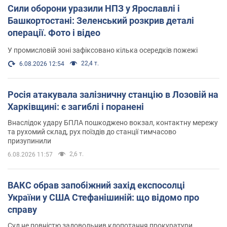
Сили оборони уразили НПЗ у Ярославлі і
Башкортостані: Зеленський розкрив деталі
операції. Фото і відео
У промисловій зоні зафіксовано кілька осередків пожежі
22,4 т.
6.08.2026 12:54
Росія атакувала залізничну станцію в Лозовій на
Харківщині: є загиблі і поранені
Внаслідок удару БПЛА пошкоджено вокзал, контактну мережу
та рухомий склад, рух поїздів до станції тимчасово
призупинили
2,6 т.
6.08.2026 11:57
ВАКС обрав запобіжний захід експосолці
України у США Стефанішиній: що відомо про
справу
Суд не повністю задовольнив клопотання прокуратури