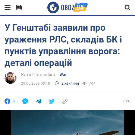
У Генштабі заявили про
ураження РЛС, складів БК і
пунктів управління ворога:
деталі операцій
Катя Поплюйко
War
29.05.2026 08:18
2 хвилини
747
0
РУС