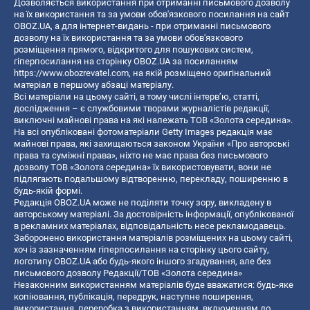
Дозволяється використання при отриманні письмового дозволу
на їх використання та за умови обов'язкового посилання на сайт
OBOZ.UA, а для інтернет-видань - при отриманні письмового
дозволу на їх використання та за умови обов'язкового
розміщення прямого, відкритого для пошукових систем,
гіперпосилання на сторінку OBOZ.UA за посиланням
https://www.obozrevatel.com
, на якій розміщено оригінальний
матеріал в першому абзаці матеріалу.
Всі матеріали на цьому сайті, в тому числі інтерв’ю, статті,
дослідження – є службовими творами журналістів редакції,
виключні майнові права на які належать ТОВ «Золота середина».
На всі опубліковані фотоматеріали Getty Images редакція має
майнові права, які захищаються законом України «Про авторські
права та суміжні права», ніхто не має права без письмового
дозволу ТОВ «Золота середина» їх використовувати, вони не
підлягають подальшому відтворенню, перекладу, поширенню в
будь-якій формі.
Редакція OBOZ.UA може не поділяти точку зору, викладену в
авторському матеріалі. За достовірність інформації, опублікованої
в рекламних матеріалах, відповідальність несе рекламодавець.
Заборонено використання матеріалів розміщених на цьому сайті,
хоч із зазначенням гіперпосилання на сторінку цього сайту,
логотипу OBOZ.UA або будь-якого іншого згадування, але без
письмового дозволу Редакції/ТОВ «Золота середина»
Незаконним використанням матеріалів буде вважатися: будь-яке
копiювання, публiкацiя, передрук, наступне поширення,
використання, переробка з використанням, включенням до