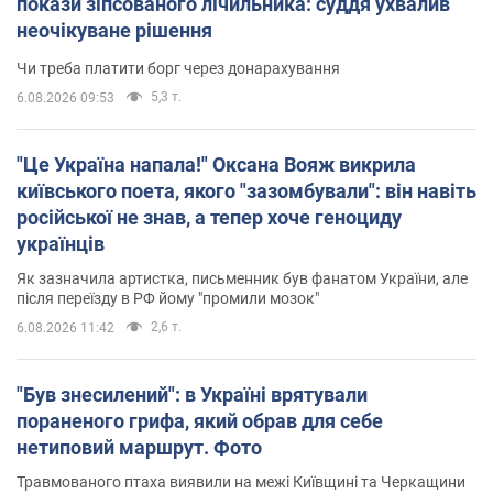
покази зіпсованого лічильника: суддя ухвалив
неочікуване рішення
Чи треба платити борг через донарахування
5,3 т.
6.08.2026 09:53
"Це Україна напала!" Оксана Вояж викрила
київського поета, якого "зазомбували": він навіть
російської не знав, а тепер хоче геноциду
українців
Як зазначила артистка, письменник був фанатом України, але
після переїзду в РФ йому "промили мозок"
2,6 т.
6.08.2026 11:42
"Був знесилений": в Україні врятували
пораненого грифа, який обрав для себе
нетиповий маршрут. Фото
Травмованого птаха виявили на межі Київщині та Черкащини