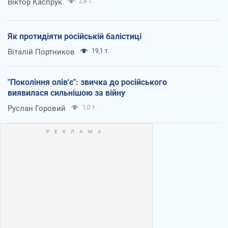
Віктор Каспрук
2,4 т.
Як протидіяти російській балістиці
Віталій Портников
19,1 т.
"Покоління олів'є": звичка до російського
виявилася сильнішою за війну
Руслан Горовий
1,0 т.