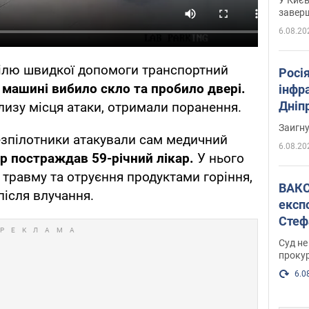
завер
6.08.20
білю швидкої допомоги транспортний
Росія
 машині вибило скло та пробило двері.
інфр
Дніпр
лизу місця атаки, отримали поранення.
пора
Заигн
безпілотники атакували сам медичний
6.08.20
р постраждав 59-річний лікар.
У нього
 травму та отруєння продуктами горіння,
ВАКС обрав 
після влучання.
експ
Стеф
спра
Суд не
проку
6.0