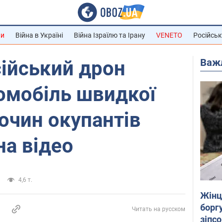
ни
Війна в Україні
Війна Ізраїлю та Ірану
VENETO
Російськ
Важ
сійський дрон
омобіль швидкої
очин окупантів
на відео
4,6 т.
Жінці
боргу
Читать на русском
зіпс