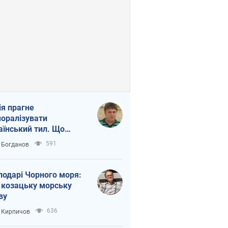
ія прагне
оралізувати
аїнський тил. Що
то собі нагадати
591
 Богданов
подарі Чорного моря:
 козацьку морську
ву
636
 Кирпичов