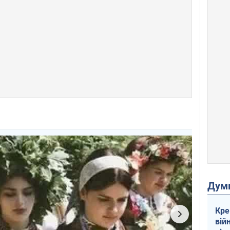
Дум
Кре
вій