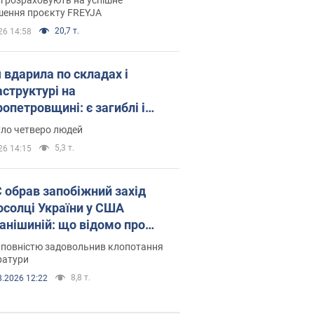
шення проєкту FREYJA
20,7 т.
26 14:58
 вдарила по складах і
аструктурі на
опетровщині: є загиблі і
нені. Фото
уло четверо людей
5,3 т.
26 14:15
запобіжний захід
осолці України у США
анішиній: що відомо про
ву
 повністю задовольнив клопотання
ратури
8,8 т.
8.2026 12:22