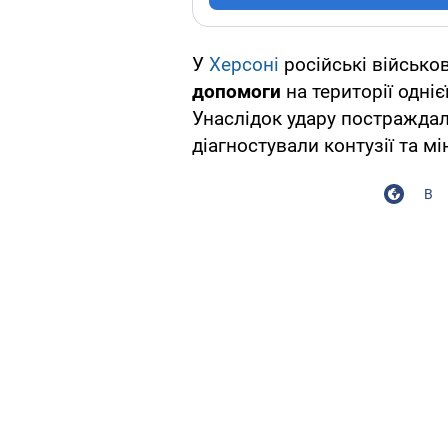
У
Херсоні
російські військо
допомоги
на території одніє
Унаслідок удару постраждал
діагностували контузії та м
В