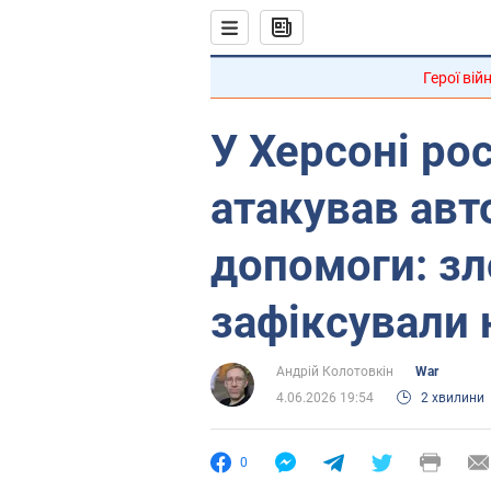
Герої вій
У Херсоні ро
атакував авт
допомоги: зл
зафіксували 
Андрій Колотовкін
War
4.06.2026 19:54
2 хвилини
0