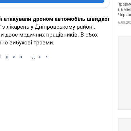
нети
Травм
Фото
на меж
Черка
ві
атакували дроном автомобіль швидкої
6.08.20
ї з лікарень у Дніпровському районі.
и двоє медичних працівників. В обох
інно-вибухові травми.
ідео дня