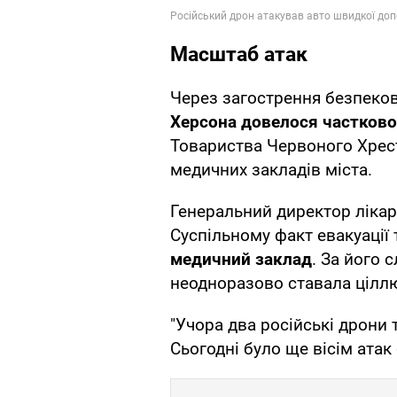
Масштаб атак
Через загострення безпеково
Херсона довелося частков
Товариства Червоного Хрест
медичних закладів міста.
Генеральний директор лікар
Суспільному факт евакуації 
медичний заклад
. За його 
неодноразово ставала ціллю
"Учора два російські дрони 
Сьогодні було ще вісім атак 