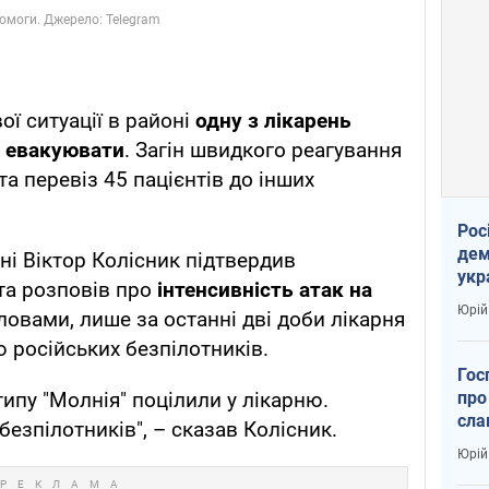
ї ситуації в районі
одну з лікарень
о евакуювати
. Загін швидкого реагування
а перевіз 45 пацієнтів до інших
Рос
дем
ні Віктор Колісник підтвердив
укр
та розповів про
інтенсивність атак на
вар
Юрій
словами, лише за останні дві доби лікарня
 російських безпілотників.
Гос
про
типу "Молнія" поцілили у лікарню.
сла
безпілотників", – сказав Колісник.
Юрій