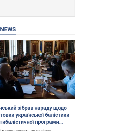
P NEWS
нський зібрав нараду щодо
товки української балістики
JA: які рішення готуються
і розраховують на успішне