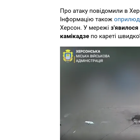
Про атаку повідомили в Херс
Інформацію також
оприлюд
Херсон. У мережі
з'явилося
камікадзе
по кареті швидко