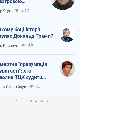
 загрозою
тична логістика
2,1 т.
ор Ягун
якому боці історії
тупає Дональд Трамп?
4,0 т.
ор Каспрук
мертна "презумпція
уватості": хто
волив ТЦК судити
иблих захисників
261
на Ставнійчук