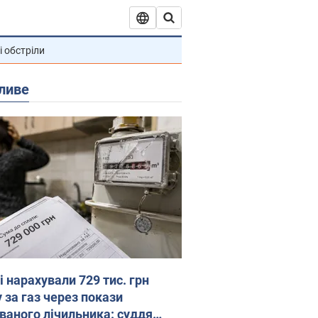
і обстріли
ливе
 нарахували 729 тис. грн
 за газ через покази
ованого лічильника: суддя