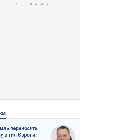
ки
мль переносить
ну в тил Європи: