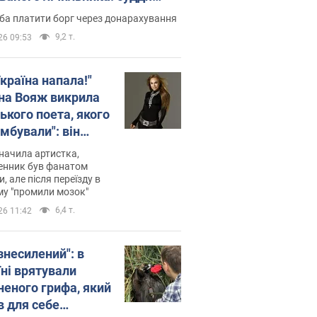
лив неочікуване рішення
ба платити борг через донарахування
9,2 т.
26 09:53
країна напала!"
на Вояж викрила
ького поета, якого
мбували": він
ь російської не
начила артистка,
 а тепер хоче
енник був фанатом
и, але після переїзду в
циду українців
му "промили мозок"
6,4 т.
26 11:42
знесилений": в
їні врятували
неного грифа, який
в для себе