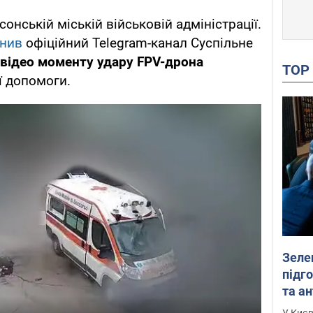
онській міській військовій адміністрації.
нив
офіційний Telegram-канал Суспільне
 відео моменту удару FPV-дрона
TO
ї допомоги.
Зеле
підго
та антибалістичної програми
FREY
У Києв