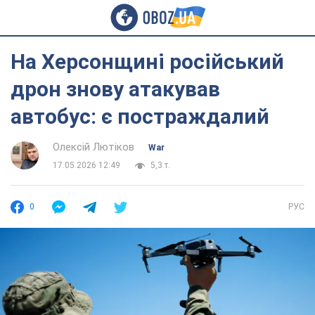
На Херсонщині російський
дрон знову атакував
автобус: є постраждалий
Олексій Лютіков
War
17.05.2026 12:49
5,3 т.
0
РУС