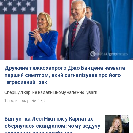
Дружина тяжкохворого Джо Байдена назвала
перший симптом, який сигналізував про його
"агресивний" рак
Спершу лікарі не надали цьому належної уваги
10 годин тому
13,9 т.
Відпустка Лесі Нікітюк у Карпатах
обернулася скандалом: чому ведучу
несправедливо захейтили