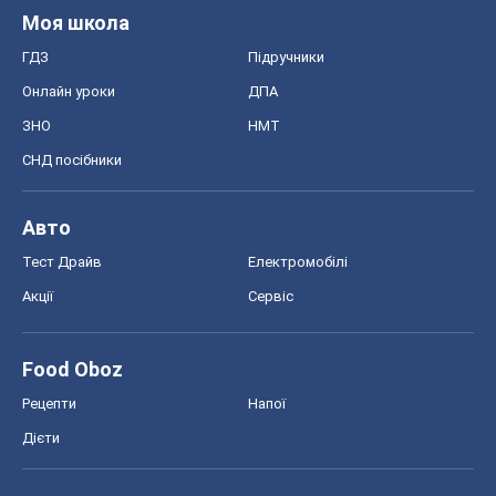
Моя школа
ГДЗ
Підручники
Онлайн уроки
ДПА
ЗНО
НМТ
СНД посібники
Авто
Тест Драйв
Електромобілі
Акції
Сервіс
Food Oboz
Рецепти
Напої
Дієти