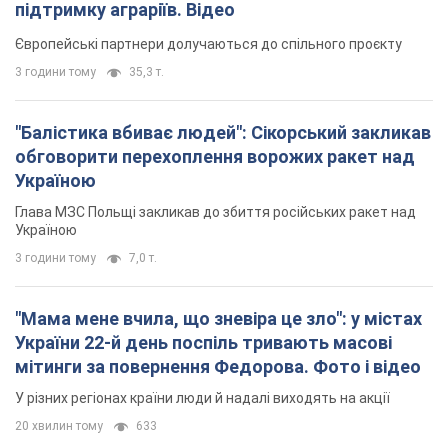
підтримку аграріїв. Відео
Європейські партнери долучаються до спільного проєкту
3 години тому
35,3 т.
"Балістика вбиває людей": Сікорський закликав
обговорити перехоплення ворожих ракет над
Україною
Глава МЗС Польщі закликав до збиття російських ракет над
Україною
3 години тому
7,0 т.
"Мама мене вчила, що зневіра це зло": у містах
України 22-й день поспіль тривають масові
мітинги за повернення Федорова. Фото і відео
У різних регіонах країни люди й надалі виходять на акції
20 хвилин тому
633