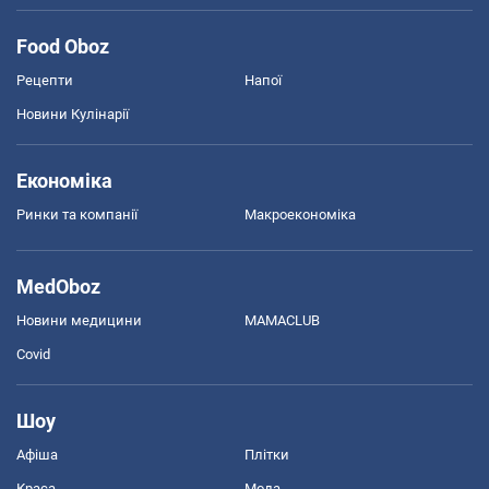
Food Oboz
Рецепти
Напої
Новини Кулінарії
Економіка
Ринки та компанії
Макроекономіка
MedOboz
Новини медицини
MAMACLUB
Covid
Шоу
Афіша
Плітки
Краса
Мода