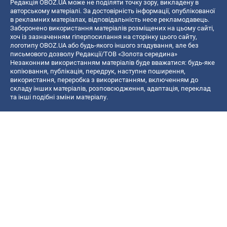
Редакція OBOZ.UA може не поділяти точку зору, викладену в
авторському матеріалі. За достовірність інформації, опублікованої
в рекламних матеріалах, відповідальність несе рекламодавець.
Заборонено використання матеріалів розміщених на цьому сайті,
хоч із зазначенням гіперпосилання на сторінку цього сайту,
логотипу OBOZ.UA або будь-якого іншого згадування, але без
письмового дозволу Редакції/ТОВ «Золота середина»
Незаконним використанням матеріалів буде вважатися: будь-яке
копiювання, публiкацiя, передрук, наступне поширення,
використання, переробка з використанням, включенням до
складу інших матеріалів, розповсюдження, адаптація, переклад
та інші подібні зміни матеріалу.
Назва онлайн медіа — «OBOZ.UA»
- суб'єкт у сфері онлайн медіа;
- ідентифікатор медіа — R40-06156;
- поштова адреса — вул. Деревообробна, буд. 7, м. Київ, 01013;
- адреса електронної пошти —
[email protected]
; - телефон — (044)
585 46 20
© 2026 Всі права захищені, ТОВ "Золота середина".