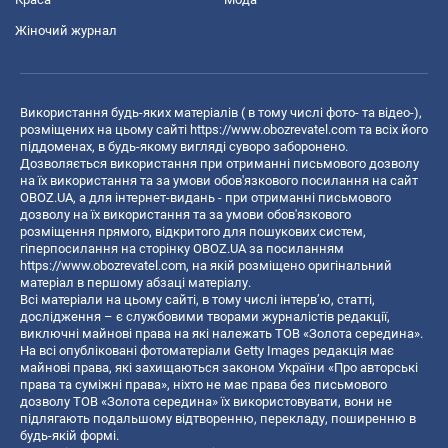
Жіночий журнал
Використання будь-яких матеріалів ( в тому числі фото- та відео-),
розміщених на цьому сайті
https://www.obozrevatel.com
та всіх його
піддоменах, в будь-якому вигляді суворо заборонено.
Дозволяється використання при отриманні письмового дозволу
на їх використання та за умови обов'язкового посилання на сайт
OBOZ.UA, а для інтернет-видань - при отриманні письмового
дозволу на їх використання та за умови обов'язкового
розміщення прямого, відкритого для пошукових систем,
гіперпосилання на сторінку OBOZ.UA за посиланням
https://www.obozrevatel.com
, на якій розміщено оригінальний
матеріал в першому абзаці матеріалу.
Всі матеріали на цьому сайті, в тому числі інтерв’ю, статті,
дослідження – є службовими творами журналістів редакції,
виключні майнові права на які належать ТОВ «Золота середина».
На всі опубліковані фотоматеріали Getty Images редакція має
майнові права, які захищаються законом України «Про авторські
права та суміжні права», ніхто не має права без письмового
дозволу ТОВ «Золота середина» їх використовувати, вони не
підлягають подальшому відтворенню, перекладу, поширенню в
будь-якій формі.