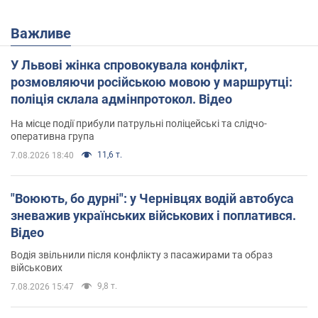
Важливе
У Львові жінка спровокувала конфлікт,
розмовляючи російською мовою у маршрутці:
поліція склала адмінпротокол. Відео
На місце події прибули патрульні поліцейські та слідчо-
оперативна група
11,6 т.
7.08.2026 18:40
"Воюють, бо дурні": у Чернівцях водій автобуса
зневажив українських військових і поплатився.
Відео
Водія звільнили після конфлікту з пасажирами та образ
військових
9,8 т.
7.08.2026 15:47