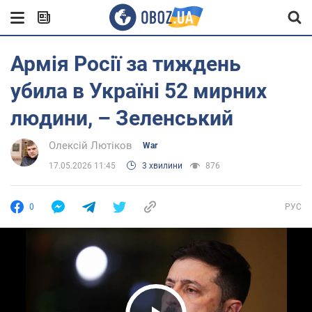
Армія Росії за тиждень
убила в Україні 52 мирних
людини, – Зеленський
Олексій Лютіков
War
17.05.2026 11:45
3 хвилини
876
0
РУС