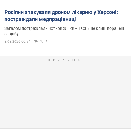
Росіяни атакували дроном лікарню у Херсоні:
постраждали медпрацівниці
Загалом постраждали чотири жінки – і вони не єдині поранені
за добу
2,3 т.
8.08.2026 00:54