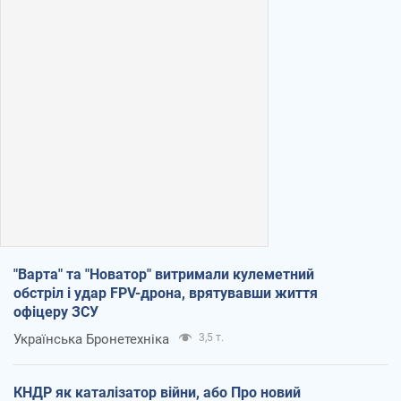
"Варта" та "Новатор" витримали кулеметний
обстріл і удар FPV-дрона, врятувавши життя
офіцеру ЗСУ
Українська Бронетехніка
3,5 т.
КНДР як каталізатор війни, або Про новий