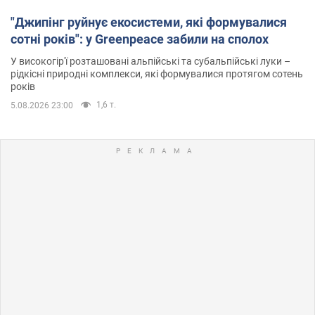
"Джипінг руйнує екосистеми, які формувалися
сотні років": у Greenpeace забили на сполох
У високогір'ї розташовані альпійські та субальпійські луки –
рідкісні природні комплекси, які формувалися протягом сотень
років
1,6 т.
5.08.2026 23:00