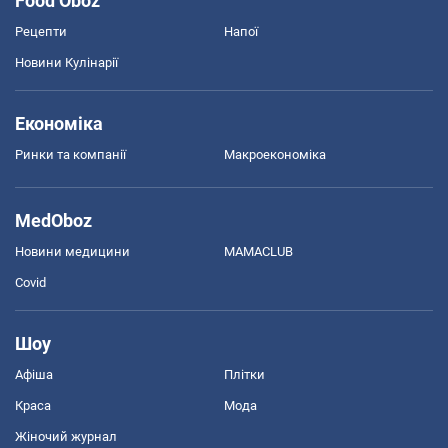
Food Oboz
Рецепти
Напої
Новини Кулінарії
Економіка
Ринки та компанії
Макроекономіка
MedOboz
Новини медицини
MAMACLUB
Covid
Шоу
Афіша
Плітки
Краса
Мода
Жіночий журнал