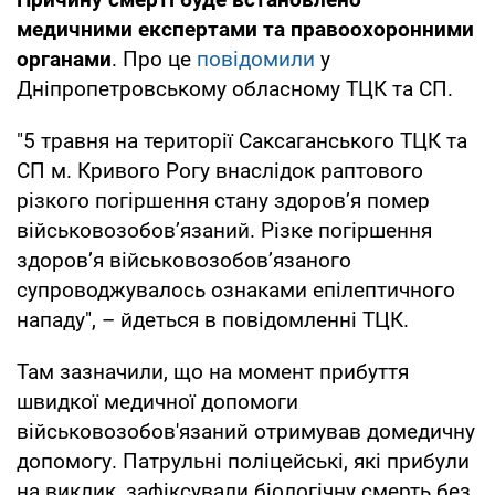
медичними експертами та правоохоронними
органами
. Про це
повідомили
у
Дніпропетровському обласному ТЦК та СП.
"5 травня на території Саксаганського ТЦК та
СП м. Кривого Рогу внаслідок раптового
різкого погіршення стану здоров’я помер
військовозобов’язаний. Різке погіршення
здоров’я військовозобов’язаного
супроводжувалось ознаками епілептичного
нападу", – йдеться в повідомленні ТЦК.
Там зазначили, що на момент прибуття
швидкої медичної допомоги
військовозобов'язаний отримував домедичну
допомогу. Патрульні поліцейські, які прибули
на виклик, зафіксували біологічну смерть без