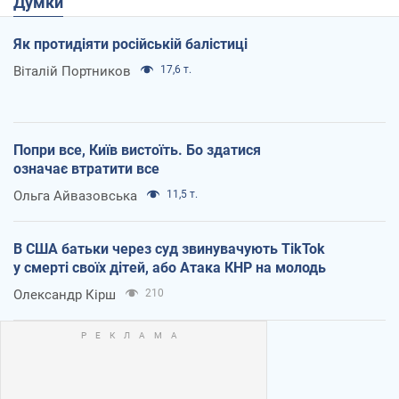
Думки
Як протидіяти російській балістиці
Віталій Портников
17,6 т.
Попри все, Київ вистоїть. Бо здатися
означає втратити все
Ольга Айвазовська
11,5 т.
В США батьки через суд звинувачують TikTok
у смерті своїх дітей, або Атака КНР на молодь
Олександр Кірш
210