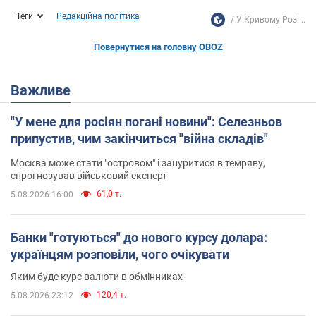
Теги
Редакційна політика
У Кривому Розі...
Повернутися на головну OBOZ
Важливе
"У мене для росіян погані новини": Селезньов
припустив, чим закінчиться "війна складів"
Москва може стати "островом" і зануритися в темряву,
спрогнозував військовий експерт
61,0 т.
5.08.2026 16:00
Банки "готуються" до нового курсу долара:
українцям розповіли, чого очікувати
Яким буде курс валюти в обмінниках
120,4 т.
5.08.2026 23:12