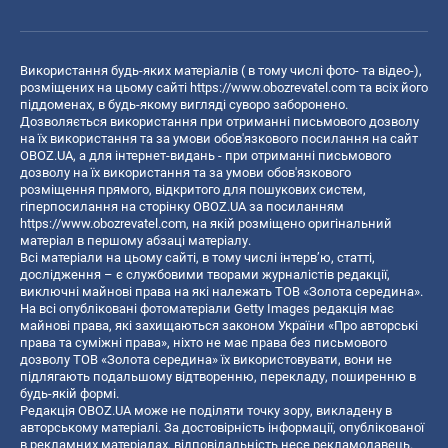
Використання будь-яких матеріалів ( в тому числі фото- та відео-),
розміщених на цьому сайті
https://www.obozrevatel.com
та всіх його
піддоменах, в будь-якому вигляді суворо заборонено.
Дозволяється використання при отриманні письмового дозволу
на їх використання та за умови обов'язкового посилання на сайт
OBOZ.UA, а для інтернет-видань - при отриманні письмового
дозволу на їх використання та за умови обов'язкового
розміщення прямого, відкритого для пошукових систем,
гіперпосилання на сторінку OBOZ.UA за посиланням
https://www.obozrevatel.com
, на якій розміщено оригінальний
матеріал в першому абзаці матеріалу.
Всі матеріали на цьому сайті, в тому числі інтерв’ю, статті,
дослідження – є службовими творами журналістів редакції,
виключні майнові права на які належать ТОВ «Золота середина».
На всі опубліковані фотоматеріали Getty Images редакція має
майнові права, які захищаються законом України «Про авторські
права та суміжні права», ніхто не має права без письмового
дозволу ТОВ «Золота середина» їх використовувати, вони не
підлягають подальшому відтворенню, перекладу, поширенню в
будь-якій формі.
Редакція OBOZ.UA може не поділяти точку зору, викладену в
авторському матеріалі. За достовірність інформації, опублікованої
в рекламних матеріалах, відповідальність несе рекламодавець.