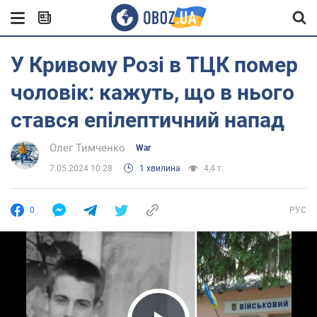
У Кривому Розі в ТЦК помер
чоловік: кажуть, що в нього
стався епілептичний напад
Олег Тимченко
War
7.05.2024 10:28
1 хвилина
4,4 т.
0
РУС