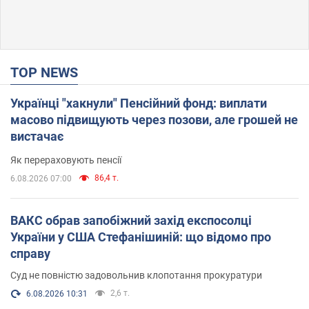
TOP NEWS
Українці "хакнули" Пенсійний фонд: виплати
масово підвищують через позови, але грошей не
вистачає
Як перераховують пенсії
86,4 т.
6.08.2026 07:00
ВАКС обрав запобіжний захід експосолці
України у США Стефанішиній: що відомо про
справу
Суд не повністю задовольнив клопотання прокуратури
2,6 т.
6.08.2026 10:31